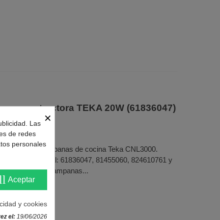
pana extractora TEKA 20W (61836047)
×
ublicidad. Las
nes de redes
atos personales
xidable para campanas de cocina Teka CNL3000.
V. Código original: 61836047, 81455060, 824610761 y
ompatible con campanas...
ll
Aceptar
acidad y cookies
ez el:
19/06/2026