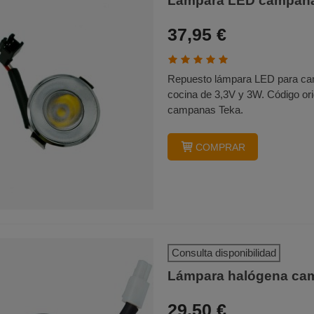
Lámpara LED campana
37,95 €
Repuesto lámpara LED para ca
cocina de 3,3V y 3W. Código or
campanas Teka.
COMPRAR
Consulta disponibilidad
Lámpara halógena cam
29,50 €