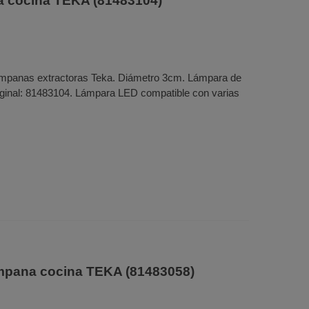
 cocina TEKA (81483104)
mpanas extractoras Teka. Diámetro 3cm. Lámpara de
iginal: 81483104. Lámpara LED compatible con varias
pana cocina TEKA (81483058)