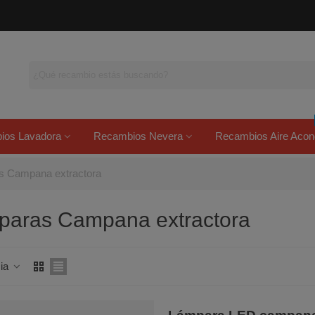
ios Lavadora
Recambios Nevera
Recambios Aire Acon
s Campana extractora
paras Campana extractora
cia