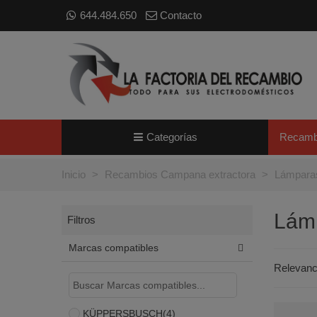
644.484.650
Contacto
Categorías
Recamb
Inicio
>
Recambios Campana extractora
>
Lámpara
Lám
Filtros
Marcas compatibles
Relevan
KÜPPERSBUSCH
(4)