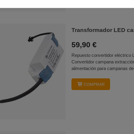
Transformador LED ca
59,90 €
Repuesto convertidor eléctric
Convertidor campana extracci
alimentación para campanas de 
COMPRAR