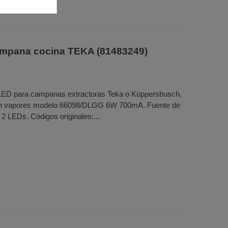
mpana cocina TEKA (81483249)
o LED para campanas extractoras Teka o Küppersbusch.
ón vapores modelo 66098/DLGG 6W 700mA. Fuente de
2 LEDs. Códigos originales:...