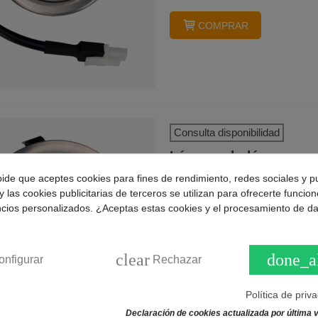
COMPRAR
Consulta disponibilidad
Lámpara halógena cam
pide que aceptes cookies para fines de rendimiento, redes sociales y p
27,95 €
y las cookies publicitarias de terceros se utilizan para ofrecerte funcio
ncios personalizados. ¿Aceptas estas cookies y el procesamiento de d
Repuesto lámpara halógena ino
Lámpara de cocina de 20W y 12
696050190. Lámpara halógena c
clear
done_a
onfigurar
Rechazar
Política de priv
Declaración de cookies actualizada por última v