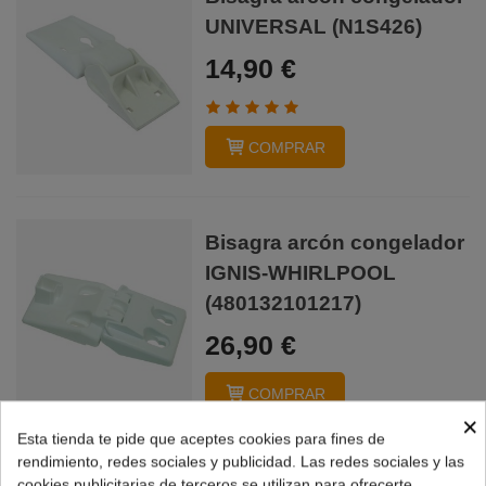
UNIVERSAL (N1S426)
14,90 €
COMPRAR
Bisagra arcón congelador
IGNIS-WHIRLPOOL
(480132101217)
26,90 €
COMPRAR
×
Esta tienda te pide que aceptes cookies para fines de
Mostrando
1
-2 de 2 producto(s)
rendimiento, redes sociales y publicidad. Las redes sociales y las
cookies publicitarias de terceros se utilizan para ofrecerte