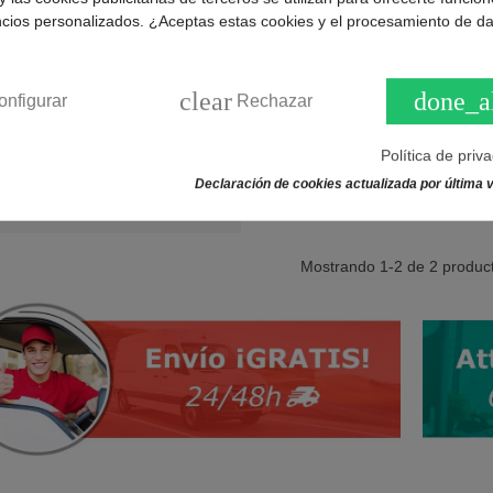
ncios personalizados. ¿Aceptas estas cookies y el procesamiento de d
Repuesto resistencias para la
diámetro de 8mm. Valores de 23
una tensión de trabajo de 220V
clear
done_a
onfigurar
Rechazar
COMPRAR
Política de priv
Declaración de cookies actualizada por última v
Mostrando
1
-2 de 2 produc