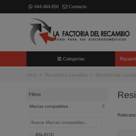
644.484.650
Contacto
Categorías
Recamb
Inicio
>
Recambios Lavadora
>
Resistencias Lavad
Resi
Filtros
Marcas compatibles
Relevan
BALAY
(2)