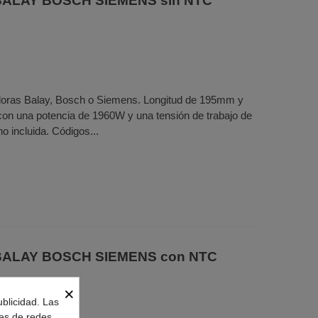
a BALAY BOSCH SIEMENS sin NTC
adoras Balay, Bosch o Siemens. Longitud de 195mm y
on una potencia de 1960W y una tensión de trabajo de
 incluida. Códigos...
a BALAY BOSCH SIEMENS con NTC
×
ublicidad. Las
nes de redes