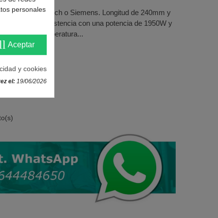
atos personales
vadoras Balay, Bosch o Siemens. Longitud de 240mm y
,4-27,3 Oh. Resistencia con una potencia de 1950W y
. Sonda NTC temperatura...
ll
Aceptar
acidad y cookies
ez el:
19/06/2026
to(s)