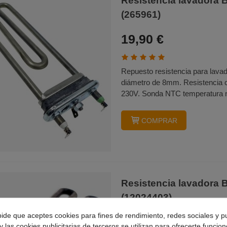
Resistencia lavador
(265961)
19,90 €
Repuesto resistencia para lav
diámetro de 8mm. Resistencia c
230V. Sonda NTC temperatura no
COMPRAR
Resistencia lavador
(12024403)
pide que aceptes cookies para fines de rendimiento, redes sociales y p
24,95 €
y las cookies publicitarias de terceros se utilizan para ofrecerte funcio