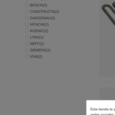
BOSCH
(2)
CONSTRUCTA
(2)
GAGGENAU
(2)
HITACHI
(2)
KOENIC
(2)
LYNX
(2)
NEFF
(2)
SIEMENS
(2)
VIVA
(2)
Esta tienda te 
redes sociales 