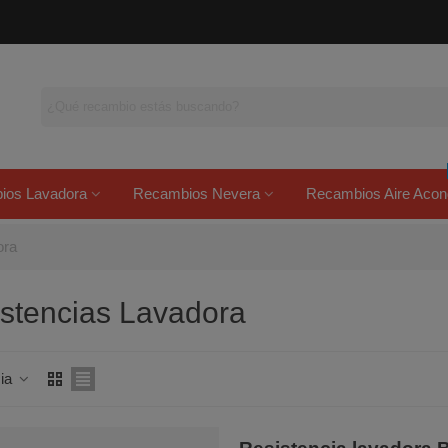
ios Lavadora
Recambios Nevera
Recambios Aire Acon
ora
stencias Lavadora
cia