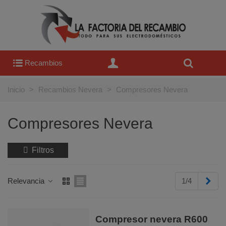
Recambios
Inicio
>
Recambios Nevera
>
Compresores Nevera
Compresores Nevera
Filtros
Sigu
Relevancia
1/4
Compresor nevera R600