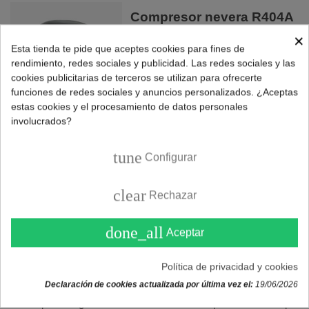
Compresor nevera R404A
5/8 CUBIGEL (MX18FBa)
×
Esta tienda te pide que aceptes cookies para fines de
219,90 €
rendimiento, redes sociales y publicidad. Las redes sociales y las
cookies publicitarias de terceros se utilizan para ofrecerte
funciones de redes sociales y anuncios personalizados. ¿Aceptas
COMPRAR
estas cookies y el procesamiento de datos personales
involucrados?
tune
Configurar
CARGAR MÁS PRODUCTOS
clear
Rechazar
Mostrando
1
-15 de 49 producto(s)
done_all
Aceptar
Comprar compresor para frigorífico
La nevera es uno de los electrodomésticos básicos e
Política de privacidad y cookies
imprescindible en cualquier hogar. El diseño de su
Declaración de cookies actualizada por última vez el:
19/06/2026
funcionamiento lo hace prácticamente libre de mantenimiento
hasta que en algún momento de su vida útil aparece un fallo que