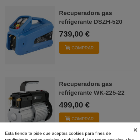
Recuperadora gas
refrigerante DSZH-520
739,00 €
COMPRAR
Recuperadora gas
refrigerante WK-225-22
499,00 €
COMPRAR
×
Esta tienda te pide que aceptes cookies para fines de
rendimiento, redes sociales y publicidad. Las redes sociales y las