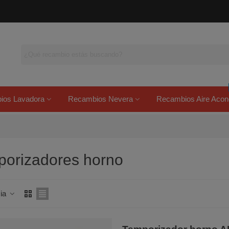
ios Lavadora
Recambios Nevera
Recambios Aire Acon
orizadores horno
cia