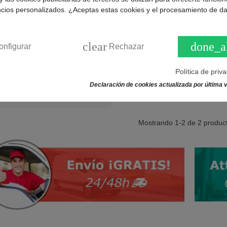
ncios personalizados. ¿Aceptas estas cookies y el procesamiento de d
Temporizador horno de 120 minut
Amica: 8072701. BSH: 00616603
clear
done_a
onfigurar
Rechazar
COMPRAR
Política de priv
Declaración de cookies actualizada por última v
Mostrando
1
-2 de 2 produc