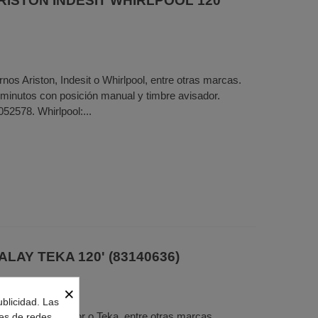
ARISTON INDESIT WHIRLPOOL 120'
nos Ariston, Indesit o Whirlpool, entre otras marcas.
inutos con posición manual y timbre avisador.
052578. Whirlpool:...
ALAY TEKA 120' (83140636)
×
ublicidad. Las
rnos Bosch, Fagor o Teka, entre otras marcas.
nes de redes