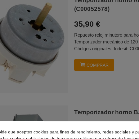
Temporizador horno 
(C00052578)
35,90 €
Repuesto reloj minutero para hor
Temporizador mecánico de 120 m
Códigos originales: Indesit: C00
COMPRAR
Temporizador horno B
16,65 €
pide que aceptes cookies para fines de rendimiento, redes sociales y p
Repuesto reloj minutero para ho
y las cookies publicitarias de terceros se utilizan para ofrecerte funcio