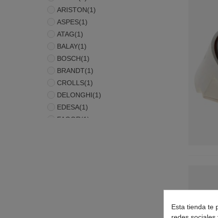
ARISTON
(1)
ASPES
(1)
ATAG
(1)
BALAY
(1)
BOSCH
(1)
BRANDT
(1)
CROLLS
(1)
DELONGHI
(1)
EDESA
(1)
FAGOR
(1)
FRANKE
(1)
HOTPOINT
(1)
INDESIT
(1)
LYNX
(1)
MASTERCOOK
(1)
PHILIPS
(1)
PITSOS
(1)
Esta tienda te 
SCHOLTES
(1)
redes sociales 