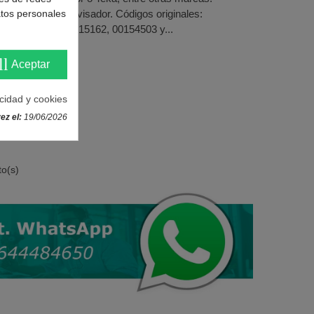
atos personales
os con timbre avisador. Códigos originales:
, 00603531, 00615162, 00154503 y...
ll
Aceptar
acidad y cookies
ez el:
19/06/2026
to(s)