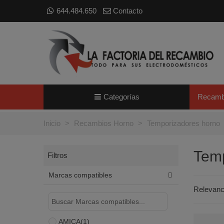
644.484.650
Contacto
Categorías
Recamb
Inicio
>
Recambios Horno
>
Temporizadores horno
Temp
Filtros
Marcas compatibles
Relevan
AMICA
(1)