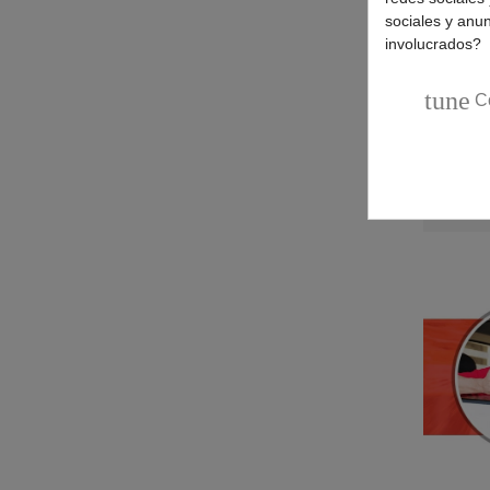
sociales y anu
SIEMENS
(1)
involucrados?
SMEG
(1)
SUPERSER
(1)
tune
C
TECNIK
(1)
TEKA
(1)
WHIRLPOOL
(1)
WHITE WESTINGHOUSE
(1)