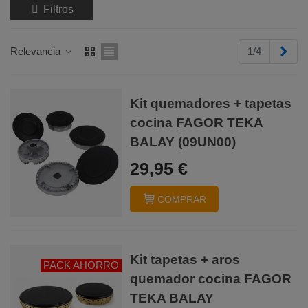
Filtros
Sigu
Relevancia
1/4
Kit quemadores + tapetas
cocina FAGOR TEKA
BALAY (09UN00)
29,95 €
COMPRAR
Kit tapetas + aros
PACK AHORRO
quemador cocina FAGOR
TEKA BALAY