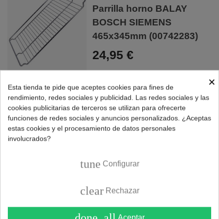
Parrilla horno BALAY
BOSCH SIEMENS
465x345mm (00742283)
24,95 €
×
Esta tienda te pide que aceptes cookies para fines de
rendimiento, redes sociales y publicidad. Las redes sociales y las
Parrilla horno BALAY
cookies publicitarias de terceros se utilizan para ofrecerte
BOSCH SIEMENS
funciones de redes sociales y anuncios personalizados. ¿Aceptas
estas cookies y el procesamiento de datos personales
465x375mm (00574876)
involucrados?
24,90 €
tune
Configurar
COMPRAR
clear
Rechazar
Parrilla horno BALAY
done_all
Aceptar