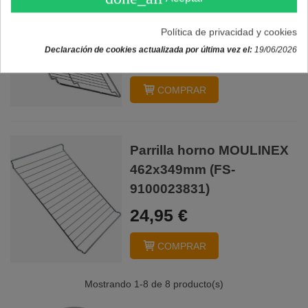
BOSCH SIEMENS
430x375mm (00740815)
Política de privacidad y cookies
Declaración de cookies actualizada por última vez el:
19/06/2026
34,95 €
COMPRAR
Parrilla horno MOULINEX
462x349mm (FS-
9100023831)
24,95 €
COMPRAR
Mostrando
1
-8 de 8 producto(s)