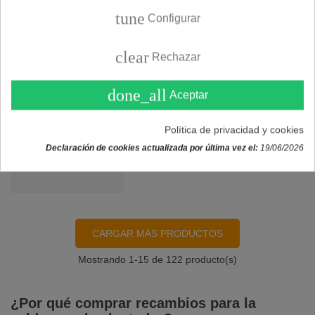
tune
COMPRAR
Configurar
clear
Rechazar
Placa electrónica caldera
done_all
Aceptar
ROCA OEM (125731400)
249,90 €
Política de privacidad y cookies
Declaración de cookies actualizada por última vez el:
19/06/2026
COMPRAR
CARGAR MÁS PRODUCTOS
Mostrando
1
-15 de 122 producto(s)
¿Por qué comprar recambios para la