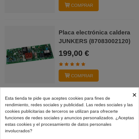
COMPRAR
Placa electrónica caldera
JUNKERS (87083002120)
199,00 €
COMPRAR
×
Esta tienda te pide que aceptes cookies para fines de
Placa electrónica caldera
rendimiento, redes sociales y publicidad. Las redes sociales y las
JUNKERS Original
cookies publicitarias de terceros se utilizan para ofrecerte
funciones de redes sociales y anuncios personalizados. ¿Aceptas
(87083002120)
estas cookies y el procesamiento de datos personales
229,00 €
involucrados?