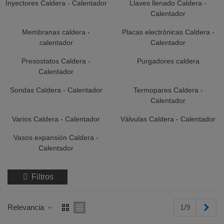
Inyectores Caldera - Calentador
Llaves llenado Caldera -
Calentador
Membranas caldera -
Placas electrónicas Caldera -
calentador
Calentador
Presostatos Caldera -
Purgadores caldera
Calentador
Sondas Caldera - Calentador
Termopares Caldera -
Calentador
Varios Caldera - Calentador
Válvulas Caldera - Calentador
Vasos expansión Caldera -
Calentador
Filtros
Sigu
Relevancia
1/9