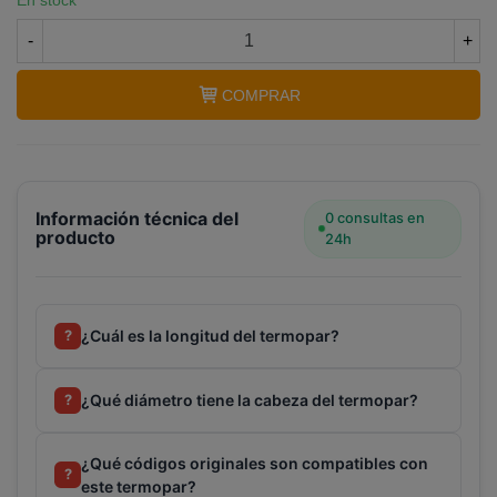
En stock
-
+
COMPRAR
Información técnica del
0 consultas en
producto
24h
¿Cuál es la longitud del termopar?
?
Terminal de consulta
○ Motor activo -
Termopar calentador JUNKERS 130ºC
(87072060740)
¿Qué diámetro tiene la cabeza del termopar?
?
¿Qué códigos originales son compatibles con
?
este termopar?