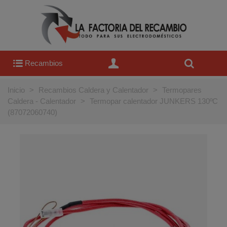
Recambios
Inicio
>
Recambios Caldera y Calentador
>
Termopares
Caldera - Calentador
>
Termopar calentador JUNKERS 130ºC
(87072060740)