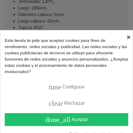
Termostato: 130ºC.
Largo: 285mm.
Diámetro cabeza: 5mm.
Largo cabeza: 42mm.
Tuerca: M10.
Llama: 16mm.
×
Hilos: 250, 785, 700mm.
Esta tienda te pide que aceptes cookies para fines de
rendimiento, redes sociales y publicidad. Las redes sociales y las
Terminales: 2 faston hembra de 5mm.
cookies publicitarias de terceros se utilizan para ofrecerte
Códigos originales:
87072060740
,
8707206074
,
funciones de redes sociales y anuncios personalizados. ¿Aceptas
8707206145
y
8707206152
.
estas cookies y el procesamiento de datos personales
involucrados?
Recambio termopar caldera compatible con
varias marcas y modelos:
tune
Configurar
Calderas BOSCH
clear
Rechazar
W135, W275, W350, W400.
done_all
Aceptar
Calderas JUNKERS
W11-2P23S2895, W11-2P31S2895, W112E,