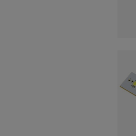
HISENSE
(1)
HYUNDAI
(1)
ICECOOL
(1)
INFINITON
(1)
KENWOOD
(1)
KOENIC
(2)
KONEN
(1)
KUNFT
(1)
KÜPPERSBUSCH
(1)
LAZER
(1)
LG
(1)
LOGIK
(1)
MASTERCOOK
(3)
MEIRELES
(1)
MIDEA
(1)
NARDI
(1)
NEFF
(4)