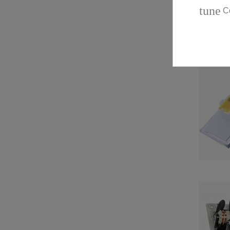
SVAN
(1)
tune
C
TEKA
(1)
TELEFUNKEN
(1)
THERMOR
(1)
THOMSON
(2)
TRIOMPH
(1)
UDACHI
(1)
VALBERG
(3)
VIVA
(1)
WALTHAM
(1)
ZELMER
(1)