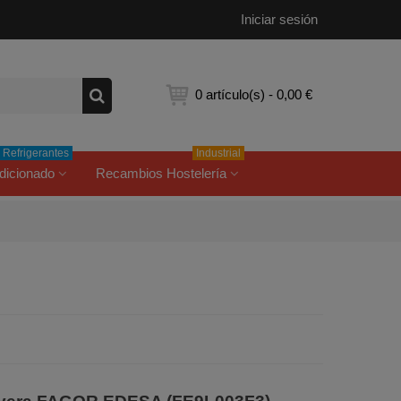
Iniciar sesión
0
artículo(s)
-
0,00 €
Refrigerantes
Industrial
dicionado
Recambios Hostelería