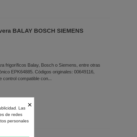
nevera BALAY BOSCH SIEMENS
a frigoríficos Balay, Bosch o Siemens, entre otras
rónico EPK64885. Códigos originales: 00649116,
 control compatible con...
×
ublicidad. Las
nes de redes
atos personales