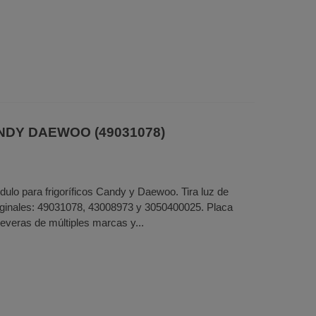
ANDY DAEWOO (49031078)
dulo para frigoríficos Candy y Daewoo. Tira luz de
inales: 49031078, 43008973 y 3050400025. Placa
everas de múltiples marcas y...