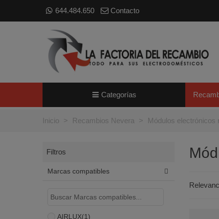
644.484.650
Contacto
Categorías
Recamb
Inicio
>
Recambios Nevera
>
Módulos electrónicos
Módu
Filtros
Marcas compatibles
Relevan
AIRLUX
(1)