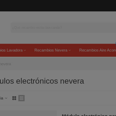
ios Lavadora
Recambios Nevera
Recambios Aire Acon
 nevera
los electrónicos nevera
cia