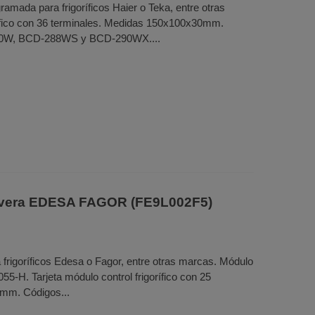
amada para frigoríficos Haier o Teka, entre otras
ífico con 36 terminales. Medidas 150x100x30mm.
0W, BCD-288WS y BCD-290WX....
evera EDESA FAGOR (FE9L002F5)
 frigoríficos Edesa o Fagor, entre otras marcas. Módulo
55-H. Tarjeta módulo control frigorífico con 25
mm. Códigos...