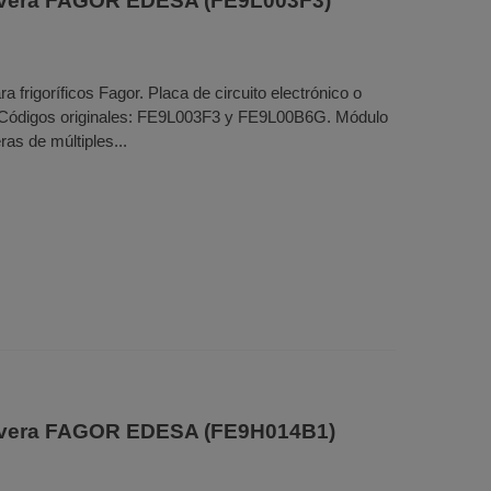
evera FAGOR EDESA (FE9L003F3)
 frigoríficos Fagor. Placa de circuito electrónico o
s. Códigos originales: FE9L003F3 y FE9L00B6G. Módulo
as de múltiples...
nevera FAGOR EDESA (FE9H014B1)