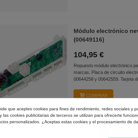
Módulo electrónico 
(00649116)
104,95 €
Repuesto módulo electrónico par
marcas. Placa de circuito elect
00644258 y 00642559. Tarjeta de
COMPRAR
pide que aceptes cookies para fines de rendimiento, redes sociales y p
y las cookies publicitarias de terceros se utilizan para ofrecerte funcio
ncios personalizados. ¿Aceptas estas cookies y el procesamiento de d