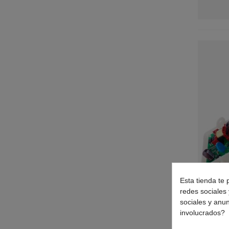
NEW POL
(1)
OK
(1)
ONWA
(1)
ORIMA
(1)
PHILCO
(1)
PITSOS
(3)
PROFILO
(2)
QILIVE
(1)
ROMMER
(1)
SABA
(1)
SANGIORGIO
(3)
SAUTER
(1)
SCHNEIDER
(1)
SHARP
(1)
SIEMENS
(4)
Esta tienda te 
redes sociales 
SMEG
(1)
sociales y anu
SOLITAIRE
(1)
involucrados?
SUNFEEL
(1)