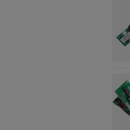
DE DIETRICH
(1)
DELONGHI
(1)
DOMEOS
(1)
ECRON
(1)
EDESA
(5)
ELEKTRA
(1)
ELVITA
(1)
ESSENTIEL B
(1)
ETNA
(1)
EUREKA
(1)
FAGOR
(5)
FRANCIA
(1)
FRIDGEMASTER
(1)
GAGGENAU
(2)
GORENJE
(1)
HAIER
(1)
HANSEATIC
(1)
HEINNER
(1)