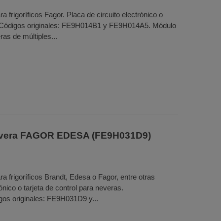
 frigoríficos Fagor. Placa de circuito electrónico o
s. Códigos originales: FE9H014B1 y FE9H014A5. Módulo
as de múltiples...
nevera FAGOR EDESA (FE9H031D9)
a frigoríficos Brandt, Edesa o Fagor, entre otras
ónico o tarjeta de control para neveras.
os originales: FE9H031D9 y...