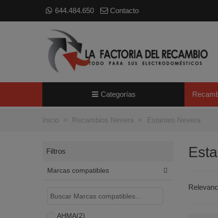
644.484.650
Contacto
Categorías
Recamb
Inicio
>
Recambios Nevera
>
Estantes Nevera
Esta
Filtros
Marcas compatibles
Relevan
AHMA
(2)