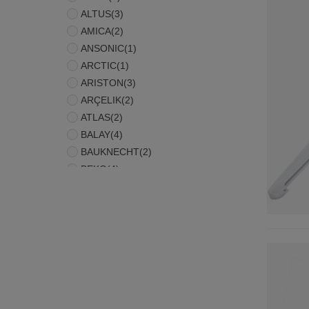
ALTUS
(3)
AMICA
(2)
ANSONIC
(1)
ARCTIC
(1)
ARISTON
(3)
ARÇELIK
(2)
ATLAS
(2)
BALAY
(4)
BAUKNECHT
(2)
BEKO
(4)
BLOMBERG
(4)
BOMANN
(2)
BOSCH
(5)
BROSH
(1)
BRU
(3)
CARREFOUR
(1)
CONSTRUCTA
(3)
CONTINENTAL EDISON
(1)