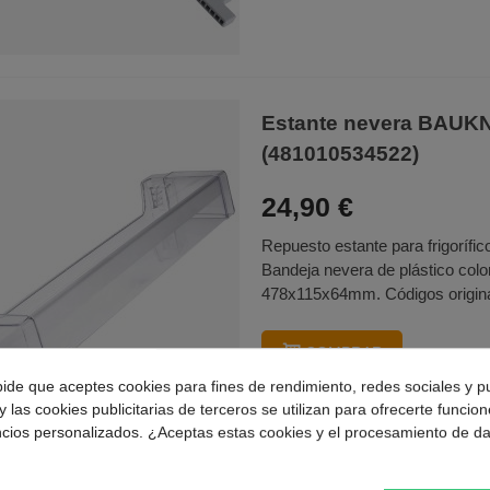
Estante nevera BAU
(481010534522)
24,90 €
Repuesto estante para frigorífic
Bandeja nevera de plástico colo
478x115x64mm. Códigos origina
COMPRAR
pide que aceptes cookies para fines de rendimiento, redes sociales y p
y las cookies publicitarias de terceros se utilizan para ofrecerte funcio
ncios personalizados. ¿Aceptas estas cookies y el procesamiento de d