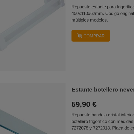
Repuesto estante para frigorífi
450x110x62mm. Código original:
múltiples modelos.
COMPRAR
Estante botellero nev
59,90 €
Repuesto bandeja cristal inferior
botellero frigorífico con medid
7272078 y 7272018. Placa de cris