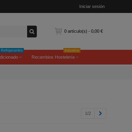
Iniciar sesión
0
artículo(s)
-
0,00 €
Refrigerantes
Industrial
dicionado
Recambios Hostelería
Siguiente
1/2