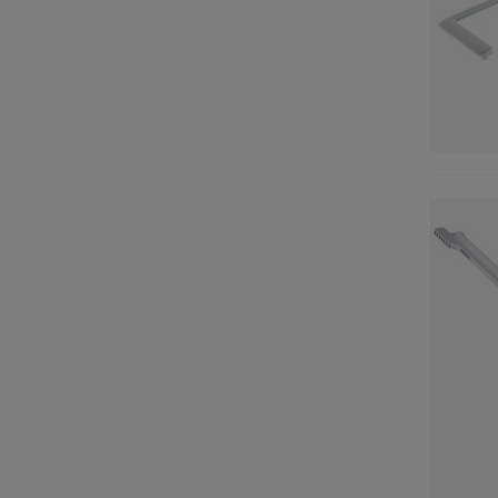
HELKAMA
(1)
HISENSE
(2)
HOTPOINT
(3)
IGNIS
(2)
INDESIT
(3)
KÜPPERSBUSCH
(2)
LADEN
(1)
LEC
(3)
LIEBHERR
(9)
LISTO
(1)
MIELE
(1)
MORITZ
(1)
NEFF
(3)
NIKKEI
(1)
NOVAMATIC
(2)
OCEANIC
(2)
PITSOS
(4)