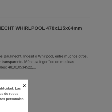
KNECHT WHIRLPOOL 478x115x64mm
os Bauknecht, Indesit o Whirlpool, entre muchos otros.
r transparente. Ménsula frigorífico de medidas
les: 481010534522,...
×
ublicidad. Las
nes de redes
atos personales