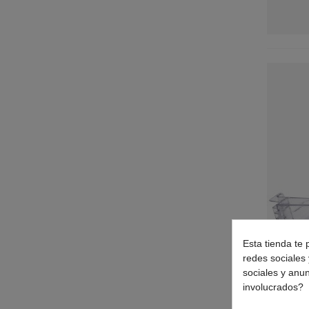
POINT
(3)
PRINCESS
(1)
PRIVILEG
(2)
PROFILO
(4)
RAYMOND
(2)
SABA
(2)
SAIVOD
(1)
SCHAUB LORENZ
(2)
SCHOLTES
(1)
SIBIR
(2)
SIEMENS
(2)
SINGER
(1)
SMEG
(3)
SUMMIT
(1)
TEKA
(2)
Esta tienda te 
redes sociales 
TOPHOUSE
(1)
sociales y anu
UPO
(1)
involucrados?
VIVA
(2)