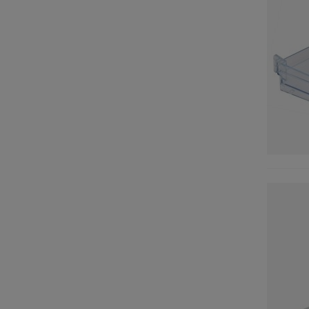
CYLINDA
(1)
DEFY
(1)
DOMEOS
(1)
ELEKTRA
(4)
ELVITA
(2)
ESKIMO
(1)
ESSENTIEL B
(2)
ETNA
(1)
EUROLINE
(1)
FLAVEL
(1)
FRIAC
(1)
FRICON
(1)
GORENJE
(1)
GRAM
(2)
GRUNDIG
(3)
HAKA
(2)
HANSA
(1)
HANSEATIC
(2)