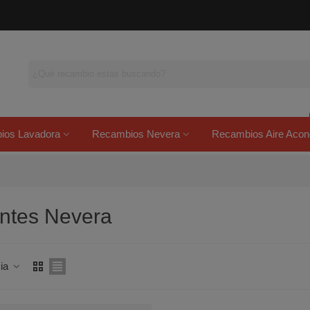
ios Lavadora
Recambios Nevera
Recambios Aire Acon
ntes Nevera
cia