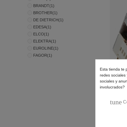
BRANDT
(1)
BROTHER
(1)
DE DIETRICH
(1)
EDESA
(1)
ELCO
(1)
ELEKTRA
(1)
EUROLINE
(1)
FAGOR
(1)
Esta tienda te 
redes sociales 
sociales y anu
involucrados?
tune
C