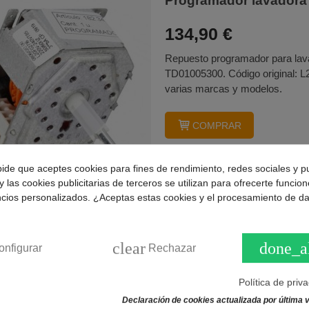
Programador lavador
134,90 €
Repuesto programador para lava
TD01005300. Código original: 
varias marcas y modelos.
COMPRAR
pide que aceptes cookies para fines de rendimiento, redes sociales y p
y las cookies publicitarias de terceros se utilizan para ofrecerte funcio
ncios personalizados. ¿Aceptas estas cookies y el procesamiento de d
Mostrando
1
-1 de 1 produc
clear
done_a
onfigurar
Rechazar
Política de priv
Declaración de cookies actualizada por última v