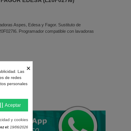
a FAGOR EDESA (L20F027I6)
doras Aspes, Edesa y Fagor. Sustituto de
L20F027I6. Programador compatible con lavadoras
×
ublicidad. Las
nes de redes
atos personales
to(s)
ll
Aceptar
acidad y cookies
ez el:
19/06/2026