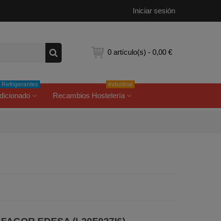
Iniciar sesión
0
artículo(s)
-
0,00 €
Refrigerantes
Industrial
dicionado
Recambios Hostelería