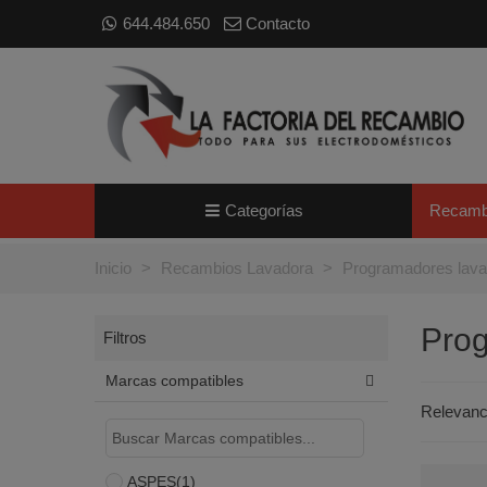
644.484.650
Contacto
Categorías
Recamb
Inicio
>
Recambios Lavadora
>
Programadores lava
Prog
Filtros
Marcas compatibles
Relevan
ASPES
(1)