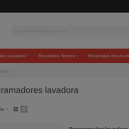
ios Lavadora
Recambios Nevera
Recambios Aire Acon
dora
ramadores lavadora
cia