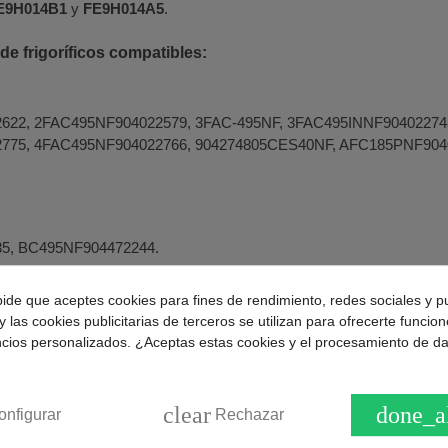
E9H014B1
y
FE9H014A5
.
e frigoríficos compatibles:
622, 2FAC495NF904022579, 3FAC-495NF, 3FAC495INNF90402274
775, 4FAC495NF904022766, 904274805CES40NF, AFC185PNF904
.
5, BC495NF904472244.
pide que aceptes cookies para fines de rendimiento, redes sociales y p
y las cookies publicitarias de terceros se utilizan para ofrecerte funcio
8, 1CES-40NF, 1CES40NF904275396, 1CG340NF, 1CG340NF90427
ncios personalizados. ¿Aceptas estas cookies y el procesamiento de d
 1CT410NF904275476, 1CT420NF904275314, 2CE-340FX, 2CE-340
, 2CE340NFX904275305, 2CE340PNNF904275323, 2CE342NF, 2C
4275449, 904274468CE340NF, 904274716CT410NF, 904274725CT
clear
done_a
onfigurar
Rechazar
, 9042754671CM34NF, 904275957METALF67, CACH850F90427581
F, CE-342NFX, CE340NF, CE340NF904274468, CE340NFX9042744