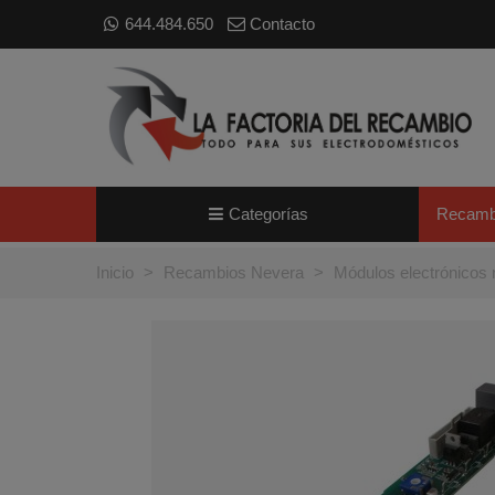
644.484.650
Contacto
Categorías
Recamb
Inicio
>
Recambios Nevera
>
Módulos electrónicos