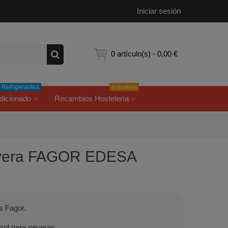
Iniciar sesión
0
artículo(s)
-
0,00 €
Refrigerantes
Industrial
dicionado
Recambios Hostelería
nevera FAGOR EDESA
s Fagor.
trol para neveras.