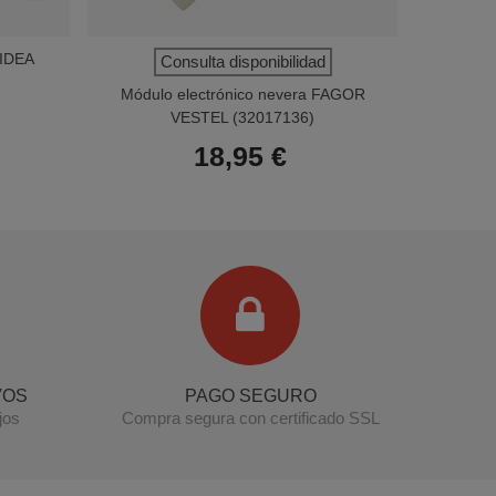
MIDEA
Módul
Consulta disponibilidad
Módulo electrónico nevera FAGOR
VESTEL (32017136)
18,95 €
Terminal de consulta
○ Motor activo -
Módulo electrónico nevera FAGOR EDESA
(FE9H014B1)
VOS
PAGO SEGURO
jos
Compra segura con certificado SSL