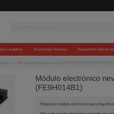
ios Lavadora
Recambios Nevera
Recambios Aire Acon
 nevera
>
Módulo electrónico nevera FAGOR EDESA (FE9H014B1)
Módulo electrónico 
(FE9H014B1)
Repuesto módulo electrónico para frigorífico
Placa de circuito electrónico o tarjeta de con