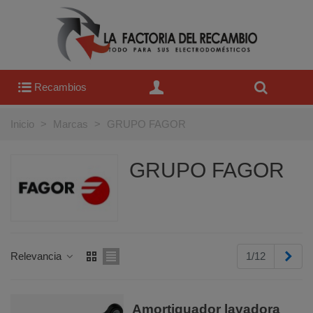
Recambios
Inicio
>
Marcas
>
GRUPO FAGOR
GRUPO FAGOR
Sigu
Relevancia
1/12
Amortiguador lavadora