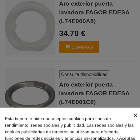
Aro exterior puerta
lavadora FAGOR EDESA
(L74E000A8)
34,70 €
COMPRAR
Consulta disponibilidad
Aro exterior puerta
lavadora FAGOR EDESA
(L74E001C8)
49,90 €
×
Esta tienda te pide que aceptes cookies para fines de
rendimiento, redes sociales y publicidad. Las redes sociales y las
cookies publicitarias de terceros se utilizan para ofrecerte
funciones de redes sociales y anuncios personalizados. ¿Aceptas