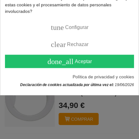
estas cookies y el procesamiento de datos personales
Aro exterior puerta
involucrados?
lavadora FAGOR EDESA
(L74J000H8)
tune
Configurar
44,90 €
clear
Rechazar
COMPRAR
done_all
Aceptar
Aro exterior puerta
Política de privacidad y cookies
lavadora FAGOR EDESA
Declaración de cookies actualizada por última vez el:
19/06/2026
ASPES (L74H000L0)
34,90 €
COMPRAR