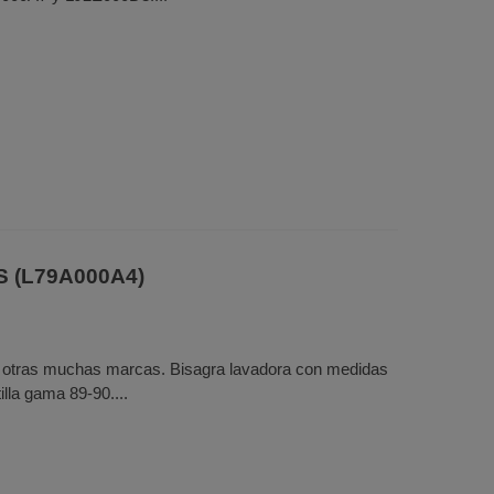
S (L79A000A4)
re otras muchas marcas. Bisagra lavadora con medidas
lla gama 89-90....