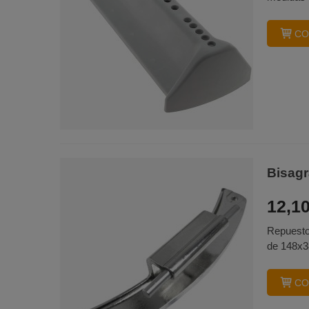
CO
Bisagr
12,10
Repuesto
de 148x3
CO