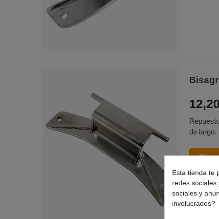
Bisagr
12,20
Repuesto
de largo.
CO
Esta tienda te 
redes sociales 
sociales y anu
involucrados?