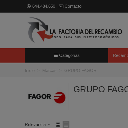
644.484.650
Contacto
Categorías
Recamb
Inicio
>
Marcas
>
GRUPO FAGOR
GRUPO FAG
Relevancia