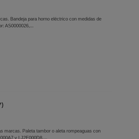
cas. Bandeja para horno eléctrico con medidas de
r: AS0000026,...
7)
as marcas. Paleta tambor o aleta rompeaguas con
F000A7 y LJ2E000D8....