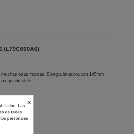
S (L79C000A6)
tre muchas otras marcas. Bisagra lavadora con 145mm
on capacidad de...
×
ublicidad. Las
nes de redes
atos personales