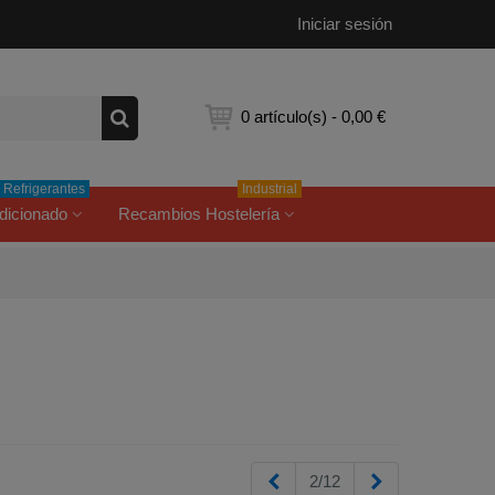
Iniciar sesión
0
artículo(s)
-
0,00 €
Refrigerantes
Industrial
dicionado
Recambios Hostelería
Anterior
Siguiente
2/12