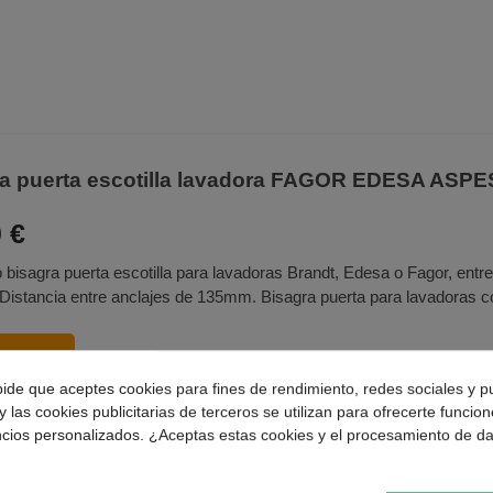
a puerta escotilla lavadora FAGOR EDESA ASPE
 €
 bisagra puerta escotilla para lavadoras Brandt, Edesa o Fagor, en
 Distancia entre anclajes de 135mm. Bisagra puerta para lavadoras c
MPRAR
pide que aceptes cookies para fines de rendimiento, redes sociales y p
y las cookies publicitarias de terceros se utilizan para ofrecerte funcio
ncios personalizados. ¿Aceptas estas cookies y el procesamiento de d