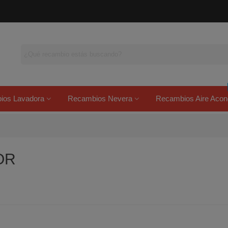
ios Lavadora
Recambios Nevera
Recambios Aire Acon
OR