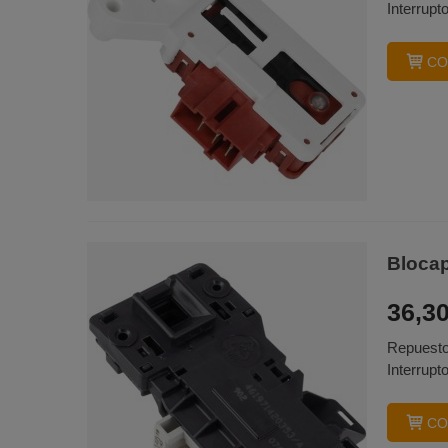
Interrupt
CO
Bloca
36,30
Repuesto
Interrupt
CO