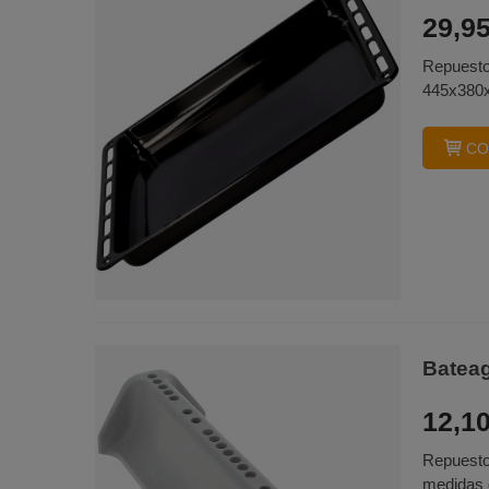
29,95
Repuesto
445x380x
CO
Batea
12,10
Repuesto
medidas 