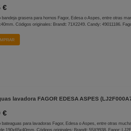
 €
 bandeja grasera para hornos Fagor, Edesa o Aspes, entre otras mar
40mm. Códigos originales: Brandt: 71X2249. Candy: 49011186. Fago
MPRAR
guas lavadora FAGOR EDESA ASPES (LJ2F000A
 €
 bateaguas para lavadoras Fagor, Edesa o Aspes, entre otras much
de 190x65x40mm. Códigos originales: Brandt: 55X9938. Fagor: LJ2