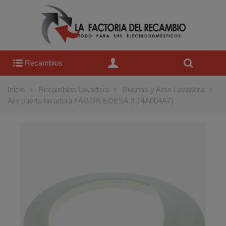
Recambios
Inicio
>
Recambios Lavadora
>
Puertas y Aros Lavadora
>
Aro puerta lavadora FAGOR EDESA (L74A004A7)