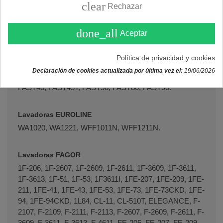
L-631G, L-632G, L-84T, L-956T, L1041G, L1042G,
clear
Rechazar
L531U, L532D, L631D, L631G, L632D, L632G, L732D,
L841D, L841U, L842D, L84T, L956T, LC-84, LC84, LI-53,
done_all
Aceptar
LL115, LL1156, LL53, LL73, LL95, LL956, LS-35, LS-48,
LS15, LS35, LS48, LS51.
Política de privacidad y cookies
Declaración de cookies actualizada por última vez el:
19/06/2026
Lavadoras ELCO
FAST40, FAST45T, FAST50, FAST80, FAST90.
Lavadoras EUROLINE
WA1020, WA1221, WFF1011N, WFF1211N.
Lavadoras FAGOR
1F-206, 1F-2607, 1F-2609, 1F-2611, 1F-3609, 1F-3611,
1F-3613, 1F-51, 1F-53, 1F3611I, 1FE-207, 1FE-209, 1FE-
211, 1FE-41, 1FE-43, 1FE-53, 1FE-73, 1FE-73CKD, 1FE-
94, 1FE-94CKD, 1L84, CL-11, CL-510T, ELEGANCE, F-
2107, F-2109, F-2111, F-2113, F-2607, F-2609, F-2611, F-
3609, F-3611, F-3613, F-4611, FE-205, FE-207, FE-209,