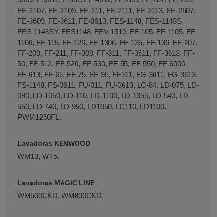
FE-2107, FE-2109, FE-211, FE-2111, FE-2113, FE-2607,
FE-3609, FE-3611, FE-3613, FES-1148, FES-1148S,
FES-1148SY, FES1148, FEV-1510, FF-105, FF-1105, FF-
1106, FF-115, FF-126, FF-1306, FF-135, FF-136, FF-207,
FF-209, FF-211, FF-309, FF-311, FF-3611, FF-3613, FF-
50, FF-512, FF-520, FF-530, FF-55, FF-550, FF-6000,
FF-613, FF-65, FF-75, FF-95, FF311, FG-3611, FG-3613,
FS-1148, FS-3611, FU-311, FU-3613, LC-84, LD-075, LD-
090, LD-1050, LD-110, LD-1100, LD-1355, LD-540, LD-
550, LD-740, LD-950, LD1050, LD110, LD1100,
PWM1250FL.
Lavadoras KENWOOD
WM13, WT5.
Lavadoras MAGIC LINE
WM500CKD, WM800CKD.