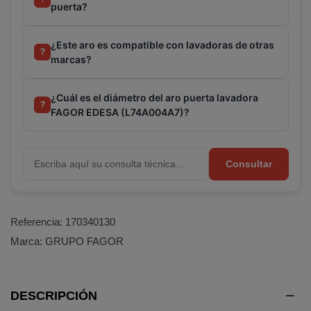
puerta?
¿Este aro es compatible con lavadoras de otras
?
marcas?
¿Cuál es el diámetro del aro puerta lavadora
?
FAGOR EDESA (L74A004A7)?
Terminal de consulta
○ Motor activo -
Aro
Consultar
puerta lavadora FAGOR EDESA (L74A004A7)
Referencia:
170340130
Marca:
GRUPO FAGOR
DESCRIPCIÓN