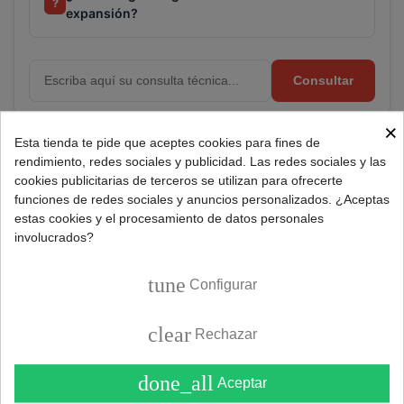
?
expansión?
Consultar
×
Esta tienda te pide que aceptes cookies para fines de
Referencia:
299900058
rendimiento, redes sociales y publicidad. Las redes sociales y las
Marca:
REMEHA
cookies publicitarias de terceros se utilizan para ofrecerte
funciones de redes sociales y anuncios personalizados. ¿Aceptas
estas cookies y el procesamiento de datos personales
involucrados?
DESCRIPCIÓN
tune
Configurar
Repuesto vaso de expansión para calderas De Dietrich
Remeha.
clear
Rechazar
Vaso de expansión RP 250.
done_all
Aceptar
Medidas 440x50x65mm.