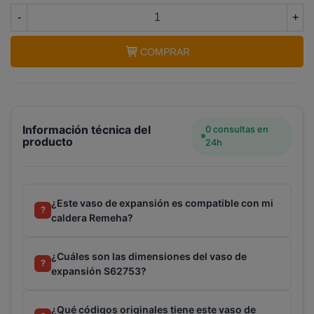
-
+
Terminal de consulta
○ Motor activo -
Vaso
expansión caldera REMEHA (S62753)
COMPRAR
Información técnica del
0 consultas en
producto
24h
¿Este vaso de expansión es compatible con mi
?
caldera Remeha?
¿Cuáles son las dimensiones del vaso de
?
expansión S62753?
¿Qué códigos originales tiene este vaso de