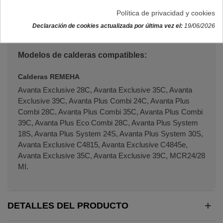
Política de privacidad y cookies
Capacidad de 8 litros.
Declaración de cookies actualizada por última vez el:
19/06/2026
Códigos originales:
S62753
,
720542301
y
MUC080049
.
Modelos de calderas compatibles:
Calderas REMEHA
Avanta Exclusive 28C, Avanta Exclusive 35C, Avanta
Exclusive 39C, Avanta Plus Combi 24C, Avanta Plus
Combi 28C, Avanta Plus Combi 35C, Avanta Plus Combi
39C, Avanta Plus Eco Combi 28C, Avanta Plus System
18S, Avanta Plus System 24S, Avanta Plus System 30S,
Avanta Exclusive C4815, Avanta Exclusive C4845e,
Avanta Exclusive 35C, Avanta Exclusive 39C, MCR24/28
MI.
DETALLES DEL PRODUCTO