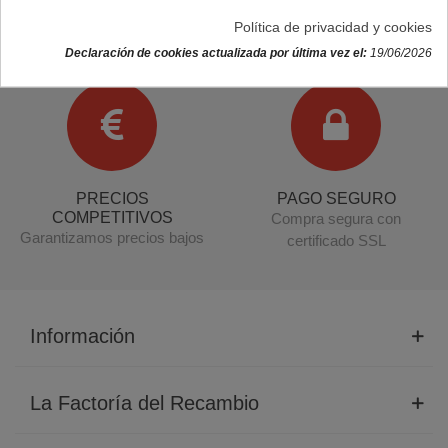
ENVÍO GRATIS
DEVOLUCIONES
Política de privacidad y cookies
Para toda España
Garantía de devolución
Declaración de cookies actualizada por última vez el:
19/06/2026
(Penínsular)
PRECIOS
PAGO SEGURO
COMPETITIVOS
Compra segura con
Garantizamos precios bajos
certificado SSL
Información
La Factoría del Recambio