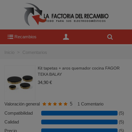
Recambios
Inicio
>
Comentarios
Kit tapetas + aros quemador cocina FAGOR
TEKA BALAY
34,90 €
Valoración general
5
1 Comentario
Compatibilidad
(5)
Calidad
(5)
Precio
(5)