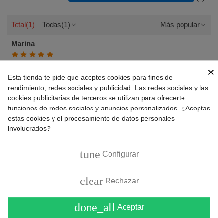
Total
(1)
Todas
(1)
Más popular
Marina
Entran y funcionan perfectamente
×
Esta tienda te pide que aceptes cookies para fines de
Como los originales
rendimiento, redes sociales y publicidad. Las redes sociales y las
cookies publicitarias de terceros se utilizan para ofrecerte
Kit tapetas + aros
funciones de redes sociales y anuncios personalizados. ¿Aceptas
quemador cocina
estas cookies y el procesamiento de datos personales
FAGOR TEKA
Reportar el abuso
¿Útil?
0
0
0
involucrados?
BALAY
24/06/2023
tune
Configurar
clear
Rechazar
done_all
Aceptar