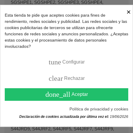
SGSHPE1, SGSHPE2, SGSHPE3, SGSHPE4,
SGSHPE5, SGSHPE6, SGSHPE7, SGSHPE8,
×
SGSHPE9, SGSHPF1, SGSHPF2, SGSHPF3,
Esta tienda te pide que aceptes cookies para fines de
rendimiento, redes sociales y publicidad. Las redes sociales y las
SGSHPF4, SGSHPF5, SGSHPF6, SGSHPF7,
cookies publicitarias de terceros se utilizan para ofrecerte
SGSHPF8, SGSHPK1, SGSHPK2, SGSHPK3,
funciones de redes sociales y anuncios personalizados. ¿Aceptas
SGSHPK4, SGSHPK5, SGSHPK6, SGSHPN1,
estas cookies y el procesamiento de datos personales
SGSHPN2, SGSHPN3, SGSHPN4, SGVHPE1,
involucrados?
SGVHPE2.
tune
Configurar
Lavavajillas IMPERIAL
GSI8261, GSI8262, GSI8263, GSVI8264, SGIIMA1,
clear
Rechazar
SGIIMA2, SGIIME1, SGIIME2, SGIIME3, SGIIME4,
SGVIME1, SGVIME2, SGVIME3, SGVIME4.
done_all
Aceptar
Lavavajillas JUNKER
S44JRA2, S44JRA4, S44JRA5, S44JRA9, S44JRB2,
Política de privacidad y cookies
S44JRB4, S44JRB5, S44JRB9, S44JRC2, S44JRC5,
Declaración de cookies actualizada por última vez el:
19/06/2026
S44JRC7, S44JRC9, S44JRD2, S44JRD4, S44JRD5,
S44JRD9, S44JRF2, S44JRF5, S44JRF7, S44JRF9,