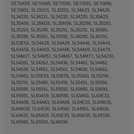
SE70A59, SE70A89, SE70590, SE70591, SE70890,
SE70891, SL1501S, SL33201, SL34A23, SL34A26,
SL34230, SL34231, SL34232, SL34235, SL35A29,
SL35A56, SL35M26, SL35M56, SL35260, SL35262,
SL35263, SL35290, SL35291, SL35292, SL35560,
SL35590, SL35591, SL35592, SL36290, SL36291,
SL53E53, SL54A26, SL54A29, SL54A46, SL54A49,
SL54A56, SL54A59, SL54A66, SL54A69, SL54A79,
SL54M27, SL54M57, SL54M67, SL54M77, SL54230,
SL54261, SL54262, SL54430, SL54461, SL54462,
SL54530, SL54561, SL54562, SL54630, SL54661,
SL54662, SL55E53, SL55E55, SL55260, SL55290,
SL55291, SL55460, SL55490, SL55491, SL55560,
SL55590, SL55591, SL55592, SL55660, SL55690,
SL55691, SL60A59, SL60590, SL63A63, SL63E33,
SL64A56, SL64A63, SL64A66, SL64E33, SL64M35,
SL64M36, SL64530, SL64560, SL64561, SL64630,
SL64631, SL65A59, SL65E33, SL65M35, SL65530,
SL65560, SL65590, SL66590.