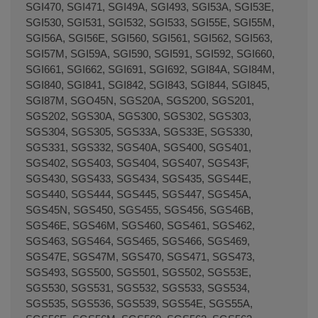
SGI470, SGI471, SGI49A, SGI493, SGI53A, SGI53E,
SGI530, SGI531, SGI532, SGI533, SGI55E, SGI55M,
SGI56A, SGI56E, SGI560, SGI561, SGI562, SGI563,
SGI57M, SGI59A, SGI590, SGI591, SGI592, SGI660,
SGI661, SGI662, SGI691, SGI692, SGI84A, SGI84M,
SGI840, SGI841, SGI842, SGI843, SGI844, SGI845,
SGI87M, SGO45N, SGS20A, SGS200, SGS201,
SGS202, SGS30A, SGS300, SGS302, SGS303,
SGS304, SGS305, SGS33A, SGS33E, SGS330,
SGS331, SGS332, SGS40A, SGS400, SGS401,
SGS402, SGS403, SGS404, SGS407, SGS43F,
SGS430, SGS433, SGS434, SGS435, SGS44E,
SGS440, SGS444, SGS445, SGS447, SGS45A,
SGS45N, SGS450, SGS455, SGS456, SGS46B,
SGS46E, SGS46M, SGS460, SGS461, SGS462,
SGS463, SGS464, SGS465, SGS466, SGS469,
SGS47E, SGS47M, SGS470, SGS471, SGS473,
SGS493, SGS500, SGS501, SGS502, SGS53E,
SGS530, SGS531, SGS532, SGS533, SGS534,
Terminal de consulta
○ Motor activo -
Soportes
SGS535, SGS536, SGS539, SGS54E, SGS55A,
para platos lavavajillas BALAY BOSCH SIEMENS