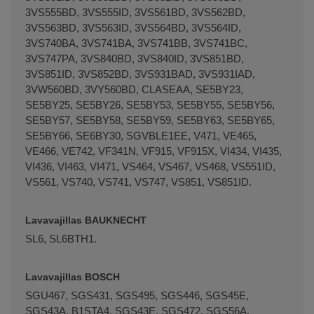
3VS555BD, 3VS555ID, 3VS561BD, 3VS562BD,
3VS563BD, 3VS563ID, 3VS564BD, 3VS564ID,
3VS740BA, 3VS741BA, 3VS741BB, 3VS741BC,
3VS747PA, 3VS840BD, 3VS840ID, 3VS851BD,
3VS851ID, 3VS852BD, 3VS931BAD, 3VS931IAD,
3VW560BD, 3VY560BD, CLASEAA, SE5BY23,
SE5BY25, SE5BY26, SE5BY53, SE5BY55, SE5BY56,
SE5BY57, SE5BY58, SE5BY59, SE5BY63, SE5BY65,
SE5BY66, SE6BY30, SGVBLE1EE, V471, VE465,
VE466, VE742, VF341N, VF915, VF915X, VI434, VI435,
VI436, VI463, VI471, VS464, VS467, VS468, VS551ID,
VS561, VS740, VS741, VS747, VS851, VS851ID.
Lavavajillas BAUKNECHT
SL6, SL6BTH1.
Lavavajillas BOSCH
SGU467, SGS431, SGS495, SGS446, SGS45E,
SGS43A, B1STA4, SGS43E, SGS472, SGS56A,