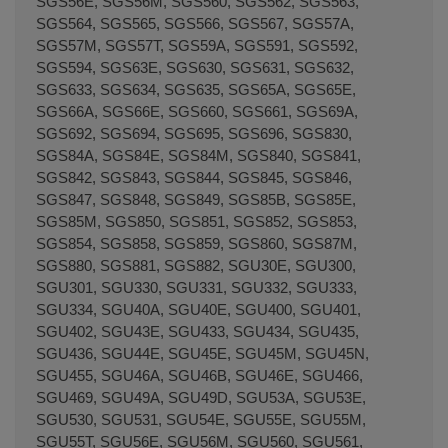
SGS56E, SGS56M, SGS560, SGS562, SGS563,
(00357872)
SGS564, SGS565, SGS566, SGS567, SGS57A,
SGS57M, SGS57T, SGS59A, SGS591, SGS592,
SGS594, SGS63E, SGS630, SGS631, SGS632,
SGS633, SGS634, SGS635, SGS65A, SGS65E,
SGS66A, SGS66E, SGS660, SGS661, SGS69A,
SGS692, SGS694, SGS695, SGS696, SGS830,
SGS84A, SGS84E, SGS84M, SGS840, SGS841,
SGS842, SGS843, SGS844, SGS845, SGS846,
SGS847, SGS848, SGS849, SGS85B, SGS85E,
SGS85M, SGS850, SGS851, SGS852, SGS853,
SGS854, SGS858, SGS859, SGS860, SGS87M,
SGS880, SGS881, SGS882, SGU30E, SGU300,
SGU301, SGU330, SGU331, SGU332, SGU333,
SGU334, SGU40A, SGU40E, SGU400, SGU401,
SGU402, SGU43E, SGU433, SGU434, SGU435,
SGU436, SGU44E, SGU45E, SGU45M, SGU45N,
SGU455, SGU46A, SGU46B, SGU46E, SGU466,
SGU469, SGU49A, SGU49D, SGU53A, SGU53E,
SGU530, SGU531, SGU54E, SGU55E, SGU55M,
SGU55T, SGU56E, SGU56M, SGU560, SGU561,