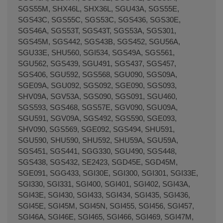
SGS55M, SHX46L, SHX36L, SGU43A, SGS55E,
SGS43C, SGS55C, SGS53C, SGS436, SGS30E,
SGS46A, SGS53T, SGS43T, SGS53A, SGS301,
SGS45M, SGS442, SGS43B, SGS452, SGU56A,
SGU33E, SHU560, SGI534, SGS49A, SGS561,
SGU562, SGS439, SGU491, SGS437, SGS457,
SGS406, SGU592, SGS568, SGU090, SGS09A,
SGE09A, SGU092, SGS092, SGE090, SGS093,
SHV09A, SGV53A, SGS090, SGS091, SGU460,
SGS593, SGS468, SGS57E, SGV090, SGU09A,
SGU591, SGV09A, SGS492, SGS590, SGE093,
SHV090, SGS569, SGE092, SGS494, SHU591,
SGU590, SHU590, SHU592, SHU59A, SGU59A,
SGS451, SGS441, SGG330, SGU490, SGS448,
SGS438, SGS432, SE2423, SGD45E, SGD45M,
SGE091, SGG433, SGI30E, SGI300, SGI301, SGI33E,
SGI330, SGI331, SGI400, SGI401, SGI402, SGI43A,
SGI43E, SGI430, SGI433, SGI434, SGI435, SGI436,
SGI45E, SGI45M, SGI45N, SGI455, SGI456, SGI457,
SGI46A, SGI46E, SGI465, SGI466, SGI469, SGI47M,