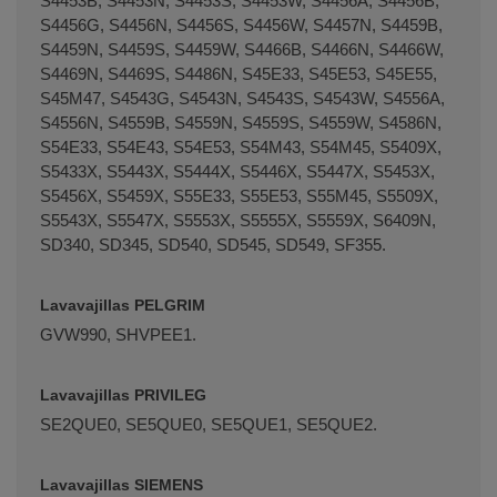
S4453B, S4453N, S4453S, S4453W, S4456A, S4456B,
S4456G, S4456N, S4456S, S4456W, S4457N, S4459B,
S4459N, S4459S, S4459W, S4466B, S4466N, S4466W,
S4469N, S4469S, S4486N, S45E33, S45E53, S45E55,
S45M47, S4543G, S4543N, S4543S, S4543W, S4556A,
S4556N, S4559B, S4559N, S4559S, S4559W, S4586N,
S54E33, S54E43, S54E53, S54M43, S54M45, S5409X,
S5433X, S5443X, S5444X, S5446X, S5447X, S5453X,
S5456X, S5459X, S55E33, S55E53, S55M45, S5509X,
S5543X, S5547X, S5553X, S5555X, S5559X, S6409N,
SD340, SD345, SD540, SD545, SD549, SF355.
Lavavajillas PELGRIM
GVW990, SHVPEE1.
Lavavajillas PRIVILEG
SE2QUE0, SE5QUE0, SE5QUE1, SE5QUE2.
Lavavajillas SIEMENS