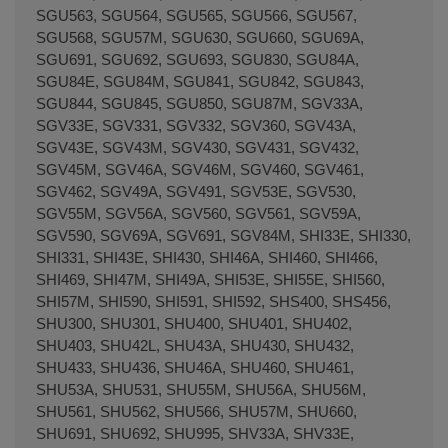
SGU563, SGU564, SGU565, SGU566, SGU567,
SGU568, SGU57M, SGU630, SGU660, SGU69A,
SGU691, SGU692, SGU693, SGU830, SGU84A,
SGU84E, SGU84M, SGU841, SGU842, SGU843,
SGU844, SGU845, SGU850, SGU87M, SGV33A,
SGV33E, SGV331, SGV332, SGV360, SGV43A,
SGV43E, SGV43M, SGV430, SGV431, SGV432,
SGV45M, SGV46A, SGV46M, SGV460, SGV461,
SGV462, SGV49A, SGV491, SGV53E, SGV530,
SGV55M, SGV56A, SGV560, SGV561, SGV59A,
SGV590, SGV69A, SGV691, SGV84M, SHI33E, SHI330,
SHI331, SHI43E, SHI430, SHI46A, SHI460, SHI466,
SHI469, SHI47M, SHI49A, SHI53E, SHI55E, SHI560,
SHI57M, SHI590, SHI591, SHI592, SHS400, SHS456,
SHU300, SHU301, SHU400, SHU401, SHU402,
SHU403, SHU42L, SHU43A, SHU430, SHU432,
SHU433, SHU436, SHU46A, SHU460, SHU461,
SHU53A, SHU531, SHU55M, SHU56A, SHU56M,
SHU561, SHU562, SHU566, SHU57M, SHU660,
SHU691, SHU692, SHU995, SHV33A, SHV33E,