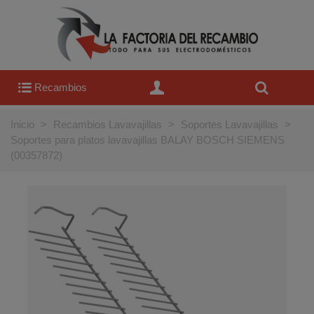
Recambios
Inicio
>
Recambios Lavavajillas
>
Soportes Lavavajillas
>
Soportes para platos lavavajillas BALAY BOSCH SIEMENS
(00357872)