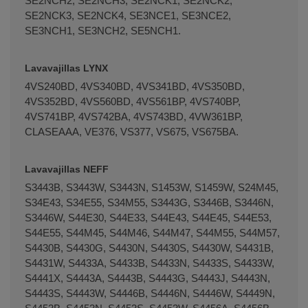
SE2NCH2, SE2NCH3, SE2NCK1, SE2NCK2,
SE2NCK3, SE2NCK4, SE3NCE1, SE3NCE2,
SE3NCH1, SE3NCH2, SE5NCH1.
Lavavajillas LYNX
4VS240BD, 4VS340BD, 4VS341BD, 4VS350BD,
4VS352BD, 4VS560BD, 4VS561BP, 4VS740BP,
4VS741BP, 4VS742BA, 4VS743BD, 4VW361BP,
CLASEAAA, VE376, VS377, VS675, VS675BA.
Lavavajillas NEFF
S3443B, S3443W, S3443N, S1453W, S1459W, S24M45,
S34E43, S34E55, S34M55, S3443G, S3446B, S3446N,
S3446W, S44E30, S44E33, S44E43, S44E45, S44E53,
S44E55, S44M45, S44M46, S44M47, S44M55, S44M57,
S4430B, S4430G, S4430N, S4430S, S4430W, S4431B,
S4431W, S4433A, S4433B, S4433N, S4433S, S4433W,
S4441X, S4443A, S4443B, S4443G, S4443J, S4443N,
S4443S, S4443W, S4446B, S4446N, S4446W, S4449N,