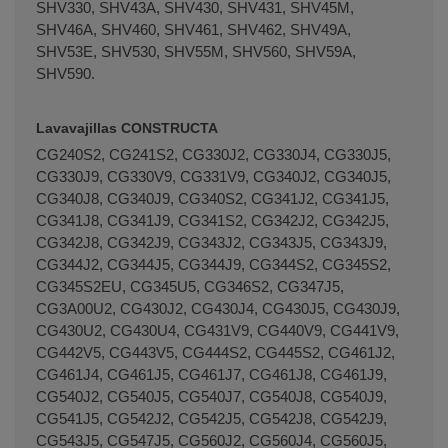
SHV330, SHV43A, SHV430, SHV431, SHV45M,
SHV46A, SHV460, SHV461, SHV462, SHV49A,
SHV53E, SHV530, SHV55M, SHV560, SHV59A,
SHV590.
Lavavajillas CONSTRUCTA
CG240S2, CG241S2, CG330J2, CG330J4, CG330J5,
CG330J9, CG330V9, CG331V9, CG340J2, CG340J5,
CG340J8, CG340J9, CG340S2, CG341J2, CG341J5,
CG341J8, CG341J9, CG341S2, CG342J2, CG342J5,
CG342J8, CG342J9, CG343J2, CG343J5, CG343J9,
CG344J2, CG344J5, CG344J9, CG344S2, CG345S2,
CG345S2EU, CG345U5, CG346S2, CG347J5,
CG3A00U2, CG430J2, CG430J4, CG430J5, CG430J9,
CG430U2, CG430U4, CG431V9, CG440V9, CG441V9,
CG442V5, CG443V5, CG444S2, CG445S2, CG461J2,
CG461J4, CG461J5, CG461J7, CG461J8, CG461J9,
CG540J2, CG540J5, CG540J7, CG540J8, CG540J9,
CG541J5, CG542J2, CG542J5, CG542J8, CG542J9,
CG543J5, CG547J5, CG560J2, CG560J4, CG560J5,