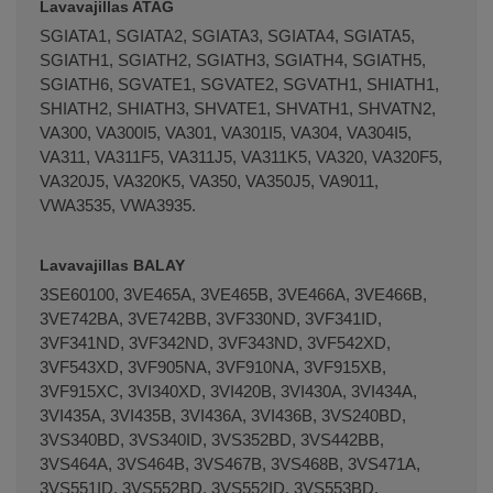
Lavavajillas ATAG
SGIATA1, SGIATA2, SGIATA3, SGIATA4, SGIATA5,
SGIATH1, SGIATH2, SGIATH3, SGIATH4, SGIATH5,
SGIATH6, SGVATE1, SGVATE2, SGVATH1, SHIATH1,
SHIATH2, SHIATH3, SHVATE1, SHVATH1, SHVATN2,
VA300, VA300I5, VA301, VA301I5, VA304, VA304I5,
VA311, VA311F5, VA311J5, VA311K5, VA320, VA320F5,
VA320J5, VA320K5, VA350, VA350J5, VA9011,
VWA3535, VWA3935.
Lavavajillas BALAY
3SE60100, 3VE465A, 3VE465B, 3VE466A, 3VE466B,
3VE742BA, 3VE742BB, 3VF330ND, 3VF341ID,
3VF341ND, 3VF342ND, 3VF343ND, 3VF542XD,
3VF543XD, 3VF905NA, 3VF910NA, 3VF915XB,
3VF915XC, 3VI340XD, 3VI420B, 3VI430A, 3VI434A,
3VI435A, 3VI435B, 3VI436A, 3VI436B, 3VS240BD,
3VS340BD, 3VS340ID, 3VS352BD, 3VS442BB,
3VS464A, 3VS464B, 3VS467B, 3VS468B, 3VS471A,
3VS551ID, 3VS552BD, 3VS552ID, 3VS553BD,