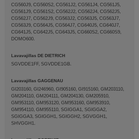
CG560J9, CG560S2, CG561J2, CG561J4, CG561J5,
CG561J9, CG561S2, CG562J2, CG562J4, CG562J5,
CG562J7, CG562J9, CG563J2, CG563J5, CG563J7,
CG563J9, CG564J5, CG564J7, CG640J5, CG640J7,
CG641J5, CG642J5, CG643J5, CG660S2, CG660S9,
DOMO600.
Lavavajillas DE DIETRICH
SGVDDE1FF, SGVDDE1GB.
Lavavajillas GAGGENAU
GI203160, GI246960, GI905160, GI915160, GM203110,
GM204110, GM204111, GM204130, GM205910,
GM953110, GM953120, GM953160, GM953910,
GM954110, GM955110, SGIGGA1, SGIGGA2,
SGIGGA3, SGIGGH1, SGIGGH2, SGVGGH1,
SHVGGH1.