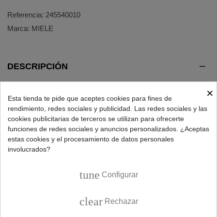
Referencia:
245540010
Marca:
MIELE
DESCRIPCIÓN
×
Repuesto resistencia para lavavajillas Miele.
Esta tienda te pide que aceptes cookies para fines de
rendimiento, redes sociales y publicidad. Las redes sociales y las
Medidas: 485x406mm.
cookies publicitarias de terceros se utilizan para ofrecerte
funciones de redes sociales y anuncios personalizados. ¿Aceptas
Potencia 3000W y voltaje 220V.
estas cookies y el procesamiento de datos personales
involucrados?
Códigos originales:
2394616
y
2394613
.
Modelos de lavavajillas compatibles:
tune
Configurar
Lavavajillas MIELE
clear
Rechazar
ANIVERSARIOG570SC, AURING570,