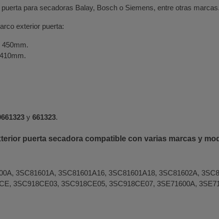
r puerta para secadoras Balay, Bosch o Siemens, entre otras marcas
arco exterior puerta:
r: 450mm.
: 410mm.
0661323
y
661323
.
terior puerta secadora compatible con varias marcas y mo
00A, 3SC81601A, 3SC81601A16, 3SC81601A18, 3SC81602A, 3SC8
CE, 3SC918CE03, 3SC918CE05, 3SC918CE07, 3SE71600A, 3SE71