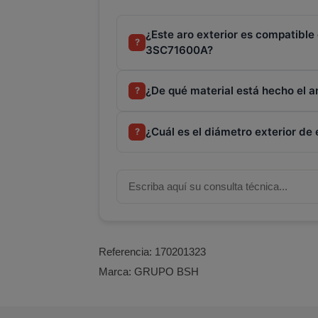
¿Este aro exterior es compatibl
?
3SC71600A?
¿De qué material está hecho el ar
?
¿Cuál es el diámetro exterior de 
?
Referencia:
170201323
Marca:
GRUPO BSH