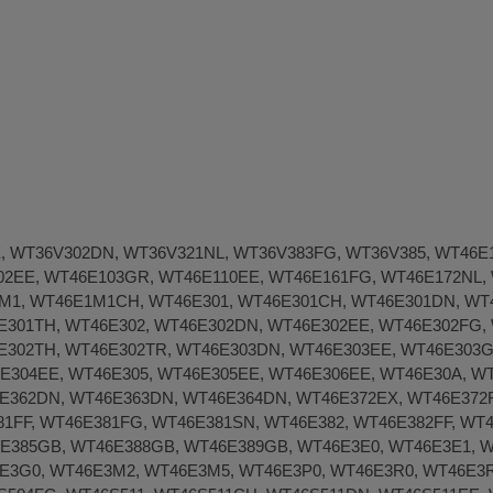
E, WT36V302DN, WT36V321NL, WT36V383FG, WT36V385, WT46E
02EE, WT46E103GR, WT46E110EE, WT46E161FG, WT46E172NL, 
M1, WT46E1M1CH, WT46E301, WT46E301CH, WT46E301DN, WT4
E301TH, WT46E302, WT46E302DN, WT46E302EE, WT46E302FG, 
E302TH, WT46E302TR, WT46E303DN, WT46E303EE, WT46E303GR
E304EE, WT46E305, WT46E305EE, WT46E306EE, WT46E30A, WT
E362DN, WT46E363DN, WT46E364DN, WT46E372EX, WT46E372F
1FF, WT46E381FG, WT46E381SN, WT46E382, WT46E382FF, WT4
E385GB, WT46E388GB, WT46E389GB, WT46E3E0, WT46E3E1, W
E3G0, WT46E3M2, WT46E3M5, WT46E3P0, WT46E3R0, WT46E3R