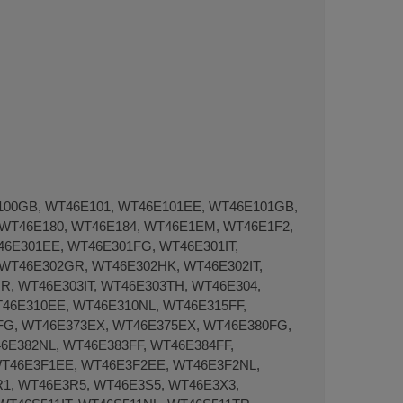
100GB, WT46E101, WT46E101EE, WT46E101GB,
WT46E180, WT46E184, WT46E1EM, WT46E1F2,
6E301EE, WT46E301FG, WT46E301IT,
WT46E302GR, WT46E302HK, WT46E302IT,
, WT46E303IT, WT46E303TH, WT46E304,
46E310EE, WT46E310NL, WT46E315FF,
G, WT46E373EX, WT46E375EX, WT46E380FG,
6E382NL, WT46E383FF, WT46E384FF,
T46E3F1EE, WT46E3F2EE, WT46E3F2NL,
1, WT46E3R5, WT46E3S5, WT46E3X3,