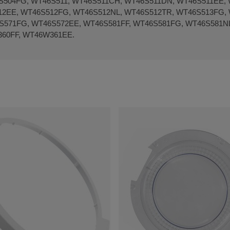
504FG, WT46S511, WT46S511CH, WT46S511DN, WT46S511EE, W
12EE, WT46S512FG, WT46S512NL, WT46S512TR, WT46S513FG,
S571FG, WT46S572EE, WT46S581FF, WT46S581FG, WT46S581N
60FF, WT46W361EE.