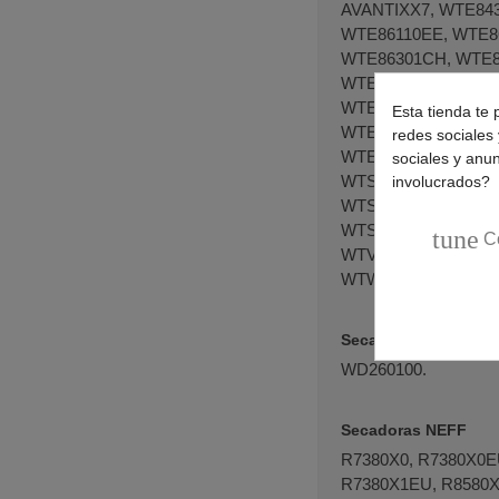
AVANTIXX7, WTE843
WTE86110EE, WTE86
WTE86301CH, WTE8
WTE86302TR, WTE86
WTE86304NL, WTE86
Esta tienda te 
WTE86310IT, WTE86
redes sociales 
WTE86381, WTE863
sociales y anu
WTS86501FG, WTS86
involucrados?
WTS86511SN, WTS86
WTS86513NL, WTS86
tune
C
WTV76100EE, WTV7
WTW86361IT, WTW86
Secadoras GAGGEN
WD260100.
Secadoras NEFF
R7380X0, R7380X0E
R7380X1EU, R8580X