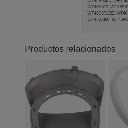
WT46S500NL, WT46S
WT46S512, WT46S5
WT46S571EE, WT46
WT46W360, WT46W3
Productos relacionados