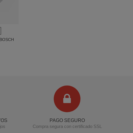
Y BOSCH
Terminal de consulta
○ Motor activo -
Aro
exterior puerta secadora BALAY BOSCH
SIEMENS (00661323)
VOS
PAGO SEGURO
jos
Compra segura con certificado SSL