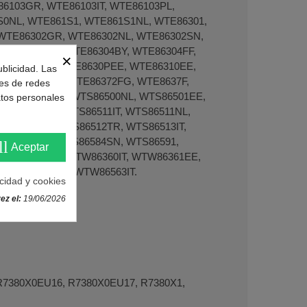
86103GR, WTE86103IT, WTE86103PL,
S0NL, WTE861S1, WTE861S1NL, WTE86301,
 WTE86302GR, WTE86302NL, WTE86302SN,
, WTE86304, WTE86304BY, WTE86304FF,
×
WTE86307FF, WTE8630PEE, WTE86310EE,
ublicidad. Las
 WTE86370NL, WTE86372FG, WTE8637F,
nes de redes
 WTE863D2NL, WTS86500NL, WTS86501EE,
atos personales
TS86511FF, WTS86511IT, WTS86511NL,
TS86512SN, WTS86512TR, WTS86513IT,
TS86581NL, WTS86584SN, WTS86591,
ll
Aceptar
WTW86160IT, WTW86360IT, WTW86361EE,
, WTW86562IT, WTW86563IT.
acidad y cookies
ez el:
19/06/2026
R7380X0EU16, R7380X0EU17, R7380X1,