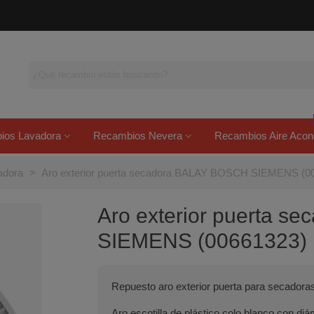
ios Lavadora
Recambios Nevera
Recambios Aire Acon
adora
>
Aro exterior puerta secadora BALAY BOSCH SIEMENS (0
Aro exterior puerta 
SIEMENS (00661323)
Repuesto aro exterior puerta para secadora
Aro escotilla de plástico colo blanco con d