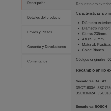
Descripción
Repuesto aro exterio
Características aro m
Detalles del producto
Diámetro exterio
Diámetro interior
Envíos y Plazos
Cierre: 235mm.
Altura: 26mm.
Material: Plástico.
Garantía y Devoluciones
Color: Blanco.
Códigos originales:
0
Comentarios
Recambio anillo ex
Secadoras BALAY
3SC71600A, 3SC763
3SC83602A, 3SC918
Secadoras BOSCH