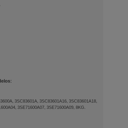
.
delos:
3600A, 3SC83601A, 3SC83601A16, 3SC83601A18,
600A04, 3SE71600A07, 3SE71600A09, 8KG.