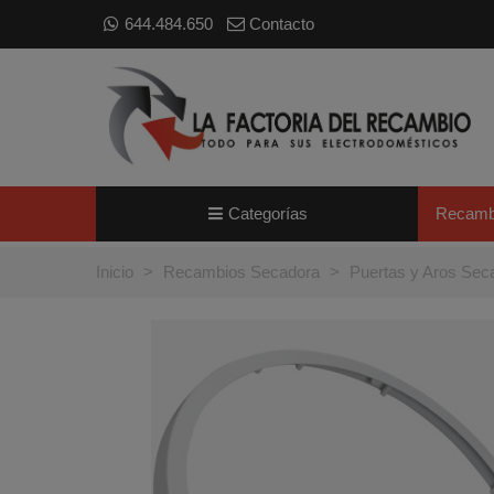
644.484.650
Contacto
Categorías
Recamb
Inicio
>
Recambios Secadora
>
Puertas y Aros Sec