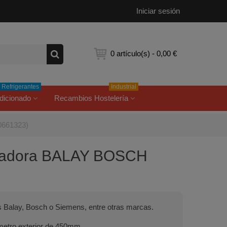
Iniciar sesión
0
artículo(s)
-
0,00 €
Refrigerantes
Industrial
dicionado
Recambios Hostelería
0661323)
secadora BALAY BOSCH
s Balay, Bosch o Siemens, entre otras marcas.
iámetro exterior de 450mm.