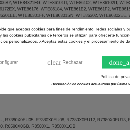
06BY, WTE84321FG, WTE86101IT, WTE86102, WTE86102IT, WTE
172EX, WTE86176, WTE86184, WTE861E2, WTE861F2, WTE861
6301EE, WTE86301FF, WTE86301SN, WTE86302, WTE86302EE,
303BY, WTE86303FF, WTE86303GR, WTE86303NL, WTE86303SN
304SN, WTE86305, WTE86305BY, WTE86305FF, WTE86305NL, 
pide que aceptes cookies para fines de rendimiento, redes sociales y p
311IT, WTE8631PEE, WTE86320NL, WTE86321NL, WTE86361SN,
y las cookies publicitarias de terceros se utilizan para ofrecerte funcio
81CH, WTE86381FG, WTE86381SN, WTE86382FG, WTE86382NL,
ncios personalizados. ¿Aceptas estas cookies y el procesamiento de d
501NL, WTS86502EE, WTS86510TR, WTS86511, WTS86511CH, W
511TR, WTS86512, WTS86512FF, WTS86512IT, WTS86512NL, W
513TR, WTS86514IT, WTS86515IT, WTS8651D, WTS8651STR, W
clear
done_a
onfigurar
Rechazar
6302SN, WTV76321NL, WTV76381NL, WTV76385, WTW84390FG, 
371SN, WTW86381FF, WTW86560GB, WTW86560IT, WTW86561IT
Política de priv
Declaración de cookies actualizada por última v
AU
U, R7380X0EU05, R7380X0EU08, R7380X0EU12, R7380X0EU13, 
0, R8580X0GB, R8580X1, R8580X1GB.