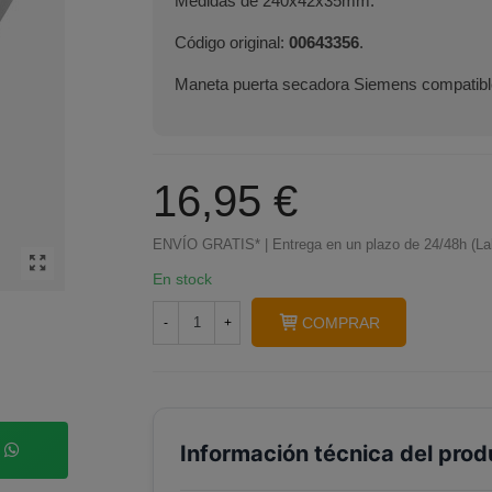
Medidas de 240x42x35mm.
Código original:
00643356
.
Maneta puerta secadora Siemens compatible
16,95 €
ENVÍO GRATIS* | Entrega en un plazo de 24/48h (La
En stock
COMPRAR
-
+
Información técnica del prod
p