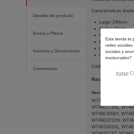
Características tirado
Detalles del producto
Largo: 240mm.
Ancho: 42mm.
Envíos y Plazos
Alto: 35mm.
Esta tienda te 
Material: Plástico.
redes sociales 
Color: Gris inox.
Garantía y Devoluciones
sociales y anu
Orificios para torni
involucrados?
Códigos originales:
0
Comentarios
tune
C
Recambio tirador 
Secadoras SIEMENS
WT36V100US, WT36
WT46E173NL, WT46E
WT46E305BY, WT46
WT46E371DN, WT46
WT46S501NL, WT46S
WT46S513IT, WT46S