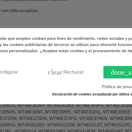
r escotilla secadora:
pide que aceptes cookies para fines de rendimiento, redes sociales y p
y las cookies publicitarias de terceros se utilizan para ofrecerte funcio
ncios personalizados. ¿Aceptas estas cookies y el procesamiento de d
llos: 3.
0643356
y
643356
.
clear
done_a
onfigurar
Rechazar
puerta secadora Siemens compatible con varios modelos:
Política de priv
Declaración de cookies actualizada por última v
V302FG, WT36V302NL, WT36V303FG, WT36V304FG, WT36V305F
300US, WT46E302BY, WT46E303BY, WT46E303FG, WT46E303NL
E305DN, WT46E305IT, WT46E305PL, WT46E311NL, WT46E320EE
E372DN, WT46E373DN, WT46E373FG, WT46E374DN, WT46E380
506FG, WT46S512BY, WT46S512DN, WT46S512IT, WT46S512PL
513PL, WT46S514, WT46S514BY, WT46S514DN, WT46S514IT, WT