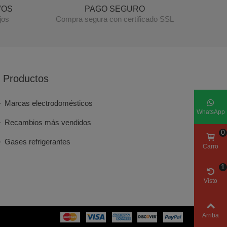
VOS
PAGO SEGURO
jos
Compra segura con certificado SSL
Productos
Marcas electrodomésticos
WhatsApp
Recambios más vendidos
0
Gases refrigerantes
Carro
1
Visto
Arriba