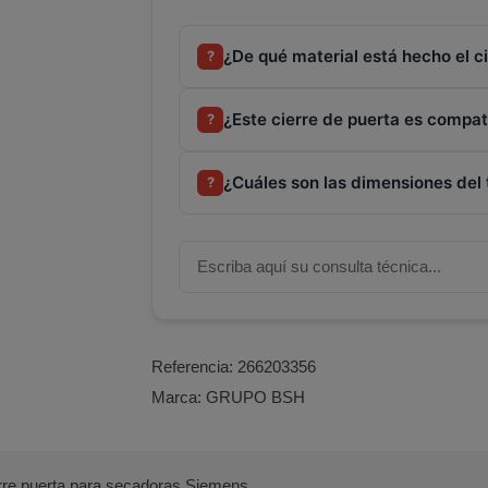
¿De qué material está hecho el c
?
¿Este cierre de puerta es compa
?
¿Cuáles son las dimensiones del 
?
Referencia:
266203356
Marca:
GRUPO BSH
re puerta para secadoras Siemens.