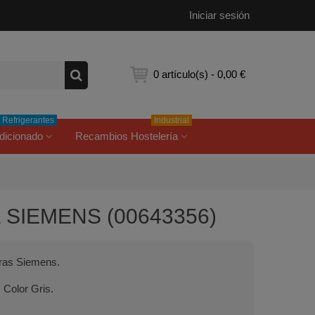
Iniciar sesión
0
artículo(s)
-
0,00 €
Refrigerantes
Industrial
dicionado
Recambios Hostelería
ra SIEMENS (00643356)
oras Siemens.
. Color Gris.