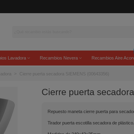
ios Lavadora
Recambios Nevera
Recambios Aire Acon
cadora
>
Cierre puerta secadora SIEMENS (00643356)
Cierre puerta secado
Repuesto maneta cierre puerta para secad
Tirador puerta escotilla secadora de plástico