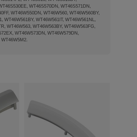
 WT46S530EE, WT46S570DN, WT46S571DN,
0FF, WT46W550DN, WT46W560, WT46W560BY,
, WT46W561BY, WT46W561IT, WT46W561NL,
R, WT46W563, WT46W563BY, WT46W563FG,
72EX, WT46W573DN, WT46W579DN,
, WT46W5M2.