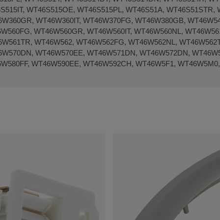
S515IT, WT46S515OE, WT46S515PL, WT46S51A, WT46S51STR,
W360GR, WT46W360IT, WT46W370FG, WT46W380GB, WT46W54
W560FG, WT46W560GR, WT46W560IT, WT46W560NL, WT46W561
W561TR, WT46W562, WT46W562FG, WT46W562NL, WT46W562T
6W570DN, WT46W570EE, WT46W571DN, WT46W572DN, WT46W5
W580FF, WT46W590EE, WT46W592CH, WT46W5F1, WT46W5M0