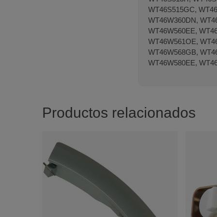
WT46S515GC, WT46
WT46W360DN, WT46
WT46W560EE, WT46
WT46W561OE, WT46
WT46W568GB, WT4
WT46W580EE, WT46
Productos relacionados