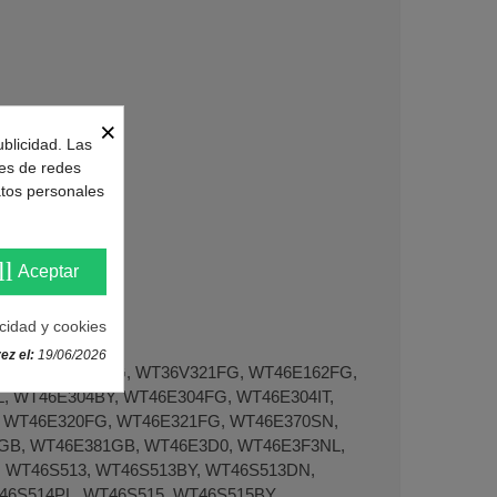
×
ublicidad. Las
nes de redes
atos personales
ll
Aceptar
acidad y cookies
ez el:
19/06/2026
G, WT36V320FG, WT36V321FG, WT46E162FG,
, WT46E304BY, WT46E304FG, WT46E304IT,
, WT46E320FG, WT46E321FG, WT46E370SN,
GB, WT46E381GB, WT46E3D0, WT46E3F3NL,
, WT46S513, WT46S513BY, WT46S513DN,
46S514PL, WT46S515, WT46S515BY,