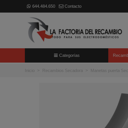
644.484.650
Contacto
Categorías
Recamb
Inicio
>
Recambios Secadora
>
Manetas puerta Se