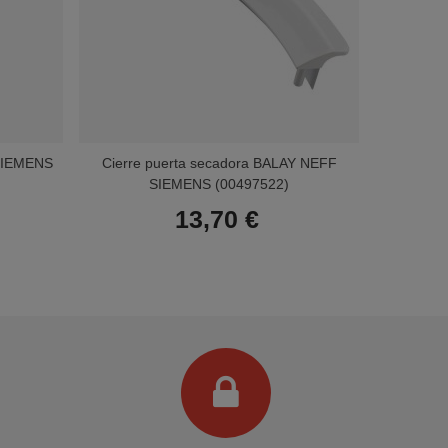
 SIEMENS
Cierre puerta secadora BALAY NEFF
Cierre 
SIEMENS (00497522)
13,70 €
Terminal de consulta
○ Motor activo -
Cierre puerta secadora SIEMENS
(00643356)