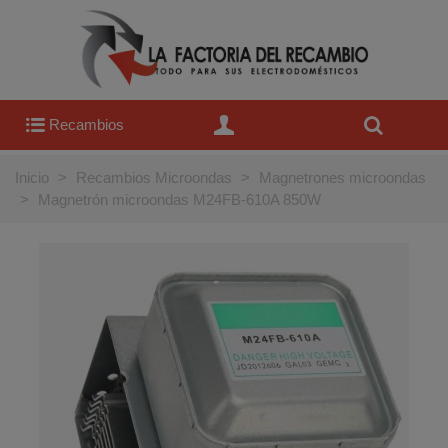
Recambios
Inicio
>
Recambios Microondas
>
Magnetrones microondas
>
Magnetrón microondas M24FB-610A 850W