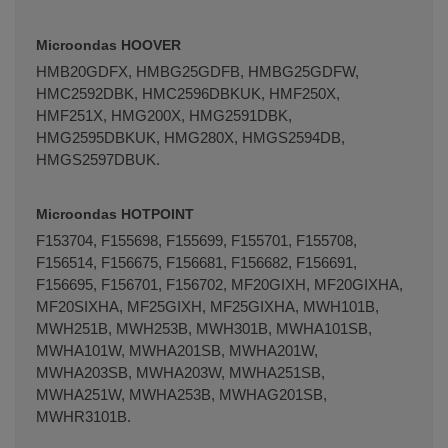
Microondas HOOVER
HMB20GDFX, HMBG25GDFB, HMBG25GDFW,
HMC2592DBK, HMC2596DBKUK, HMF250X,
HMF251X, HMG200X, HMG2591DBK,
HMG2595DBKUK, HMG280X, HMGS2594DB,
HMGS2597DBUK.
Microondas HOTPOINT
F153704, F155698, F155699, F155701, F155708,
F156514, F156675, F156681, F156682, F156691,
F156695, F156701, F156702, MF20GIXH, MF20GIXHA,
MF20SIXHA, MF25GIXH, MF25GIXHA, MWH101B,
MWH251B, MWH253B, MWH301B, MWHA101SB,
MWHA101W, MWHA201SB, MWHA201W,
MWHA203SB, MWHA203W, MWHA251SB,
MWHA251W, MWHA253B, MWHAG201SB,
MWHR3101B.