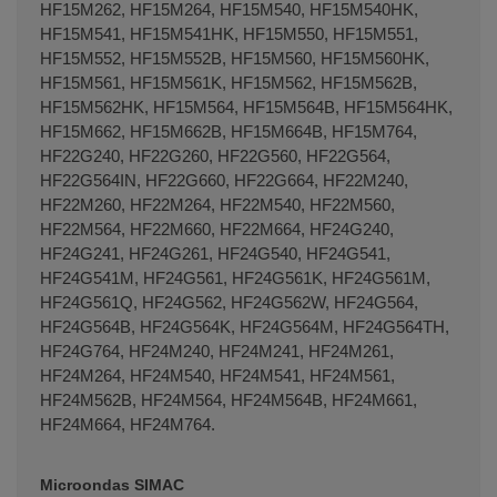
HF15M262, HF15M264, HF15M540, HF15M540HK,
HF15M541, HF15M541HK, HF15M550, HF15M551,
HF15M552, HF15M552B, HF15M560, HF15M560HK,
HF15M561, HF15M561K, HF15M562, HF15M562B,
HF15M562HK, HF15M564, HF15M564B, HF15M564HK,
HF15M662, HF15M662B, HF15M664B, HF15M764,
HF22G240, HF22G260, HF22G560, HF22G564,
HF22G564IN, HF22G660, HF22G664, HF22M240,
HF22M260, HF22M264, HF22M540, HF22M560,
HF22M564, HF22M660, HF22M664, HF24G240,
HF24G241, HF24G261, HF24G540, HF24G541,
HF24G541M, HF24G561, HF24G561K, HF24G561M,
HF24G561Q, HF24G562, HF24G562W, HF24G564,
HF24G564B, HF24G564K, HF24G564M, HF24G564TH,
HF24G764, HF24M240, HF24M241, HF24M261,
HF24M264, HF24M540, HF24M541, HF24M561,
HF24M562B, HF24M564, HF24M564B, HF24M661,
HF24M664, HF24M764.
Microondas SIMAC