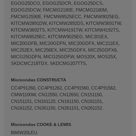
EGOG25DCO, EGOG25DCR, EGOG25DCS,
EGOG25DCW, FMCMG2180E, FMCMG2180M,
FMCMG2590E, FMCMW8525ECC, FMCMW9025EG,
KITCMW2891DW, KITCMW2892DS, KITCMW3691TW,
KITCMW3692TS, KITCMW4191TW, KITCMW4192TS,
KITCMW8525EC, KITCMW9025EG, MIC201EX,
MIC20GDFB, MIC20GDFN, MIC20GDFX, MIC211EX,
MIC252EX, MIC256EX, MIC25GDFX, MIC25GDFX6,
MICG25GDFN, MICG25GDFW, MOS20X, MOS25X,
SKDCMC218TDX, SKDCMG207TTS.
Microondas CONSTRUCTA
CC4P91260, CC4P91262, CC4P91560, CC4P91562,
CMW1100W, CN12550, CN12650, CN151150,
CN151151, CN161120, CN161150, CN161151,
CN161152, CN261150, CN261151, CN261152.
Microondas COOKE & LEWIS
BIMW20LEU.