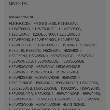
MW700170.
Microondas NEFF
FMGGG13S0, FMGGG53S0, H11GE60N0,
H11WE60N0, H11WE60N0G, H11WE60S0G,
H12GE60N0, H12GE60N0G, H12GE60S0G,
H12WE60N0, H12WE60N0G, H12WE60S0,
H12WE60S0G, H12WE60W0G, H5260N0, H52W20N3,
H5350N0, H5360N0, H53G50N0, H53G60N0,
H53G60N3, H53W50N0, H53W50N0GB, H53W50N3,
H53W50N3GB, H53W50S0GB, H53W50S3GB,
H53W50W0GB, H53W60N0, H53W60N0GB,
H53W60N3, H53W60N3GB, H53W60S0GB,
H53W60S3GB, H53W60W0GB, H56G20N0,
H56G20N0GB, H56G20N3, H56G20N3GB, H56G20S0,
H56G20S0GB, H56G20S3GB, H56G20W0, H56W20N0,
H56W20N0GB, H56W20N3, H56W20N3GB, H56W20S0,
H56W20S0GB, H56W20S3, H56W20S3GB, H56W20W0,
H56W20W0GB, H56W20W3GB, HLAGD53G0,
HLAGD53N0, HLAGD53N0B, HLAWD23G0,