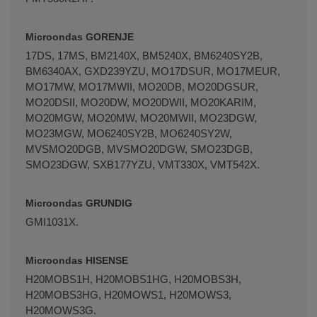
Microondas GORENJE
17DS, 17MS, BM2140X, BM5240X, BM6240SY2B,
BM6340AX, GXD239YZU, MO17DSUR, MO17MEUR,
MO17MW, MO17MWII, MO20DB, MO20DGSUR,
MO20DSII, MO20DW, MO20DWII, MO20KARIM,
MO20MGW, MO20MW, MO20MWII, MO23DGW,
MO23MGW, MO6240SY2B, MO6240SY2W,
MVSMO20DGB, MVSMO20DGW, SMO23DGB,
SMO23DGW, SXB177YZU, VMT330X, VMT542X.
Microondas GRUNDIG
GMI1031X.
Microondas HISENSE
H20MOBS1H, H20MOBS1HG, H20MOBS3H,
H20MOBS3HG, H20MOWS1, H20MOWS3,
H20MOWS3G.