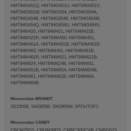
HMT84G651Q, HMT84G651U, HMT84G651V,
HMT84G651W, HMT84G654, HMT84G654A,
HMT84G654B, HMT84G654K, HMT84G654M,
HMT84G654Q, HMT84G654U, HMT84G654V,
HMT84M420, HMT84M421, HMT84M421B,
HMT84M421R, HMT84M450, HMT84M451,
HMT84M451A, HMT84M451B, HMT84M451R,
HMT84M460, HMT84M461, HMT84M461B,
HMT84M461R, HMT84M621, HMT84M621B,
HMT84M624, HMT84M624B, HMT84M651,
HMT84M651B, HMT84M654, HMT84M654B,
HMT84M661, HMT84M661B, HMT84M664,
HMT84M664B.
Microondas BRANDT
SE2305B, SM2805B, SM2805W, SPOUTOF1.
Microondas CANDY
CBCM25DS, CBGM30DS, CMBC30DCVB, CMBG02S,