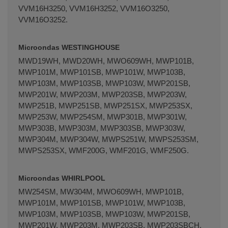
VVM16H3250, VVM16H3252, VVM16O3250,
VVM16O3252.
Microondas WESTINGHOUSE
MWD19WH, MWD20WH, MWO609WH, MWP101B,
MWP101M, MWP101SB, MWP101W, MWP103B,
MWP103M, MWP103SB, MWP103W, MWP201SB,
MWP201W, MWP203M, MWP203SB, MWP203W,
MWP251B, MWP251SB, MWP251SX, MWP253SX,
MWP253W, MWP254SM, MWP301B, MWP301W,
MWP303B, MWP303M, MWP303SB, MWP303W,
MWP304M, MWP304W, MWPS251W, MWPS253SM,
MWPS253SX, WMF200G, WMF201G, WMF250G.
Microondas WHIRLPOOL
MW254SM, MW304M, MWO609WH, MWP101B,
MWP101M, MWP101SB, MWP101W, MWP103B,
MWP103M, MWP103SB, MWP103W, MWP201SB,
MWP201W, MWP203M, MWP203SB, MWP203SBCH,