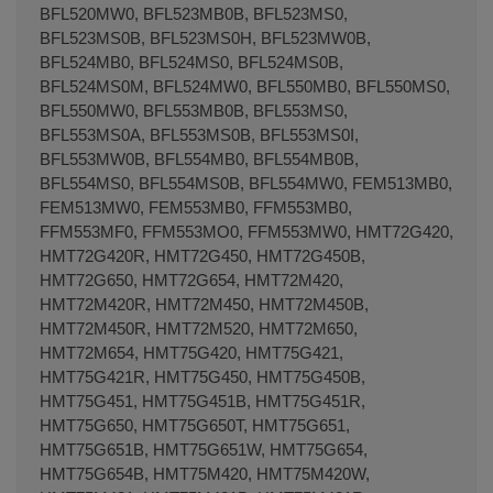
BFL520MW0, BFL523MB0B, BFL523MS0,
BFL523MS0B, BFL523MS0H, BFL523MW0B,
BFL524MB0, BFL524MS0, BFL524MS0B,
BFL524MS0M, BFL524MW0, BFL550MB0, BFL550MS0,
BFL550MW0, BFL553MB0B, BFL553MS0,
Terminal de consulta
○ Motor activo -
BFL553MS0A, BFL553MS0B, BFL553MS0I,
Magnetrón microondas M24FB-610A 850W
BFL553MW0B, BFL554MB0, BFL554MB0B,
BFL554MS0, BFL554MS0B, BFL554MW0, FEM513MB0,
FEM513MW0, FEM553MB0, FFM553MB0,
FFM553MF0, FFM553MO0, FFM553MW0, HMT72G420,
HMT72G420R, HMT72G450, HMT72G450B,
HMT72G650, HMT72G654, HMT72M420,
HMT72M420R, HMT72M450, HMT72M450B,
HMT72M450R, HMT72M520, HMT72M650,
HMT72M654, HMT75G420, HMT75G421,
HMT75G421R, HMT75G450, HMT75G450B,
HMT75G451, HMT75G451B, HMT75G451R,
HMT75G650, HMT75G650T, HMT75G651,
HMT75G651B, HMT75G651W, HMT75G654,
HMT75G654B, HMT75M420, HMT75M420W,