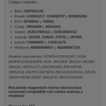
Códigos originales:
Beko:
9197062143
.
Brandt:
AS0043217
,
AS0008707
y
M18805306
.
BSH:
00758553
y
758553
.
Candy:
49030208
y
49041043
.
Galanz:
253017000112
y
253019000152
.
Gorenje:
522015
,
314544
,
278741
y
297565
.
Indesit:
C00566607
y
C00514170
.
Whirlpool:
488000566607
y
482000097134
.
Modelos equivalentes: M24FB-610A M24FC-610A
M24FB-610A2M24FA-410A 2M218JF 2M219J 2M248J
2M319J 2M253J(JT) 2M218H(ME) RM-AM746
OM52S61 OM75S OM75P31 2M214-01GKHLG 2M226-
15GKH M246-050GF 2M226-01 2M213-01GKH.
Recambio magnetrón horno microondas
universal compatible con varias marcas y
modelos:
Microondas AEG