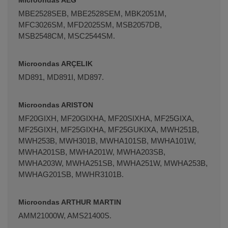
MBE2528SEB, MBE2528SEM, MBK2051M,
MFC3026SM, MFD2025SM, MSB2057DB,
MSB2548CM, MSC2544SM.
Microondas ARÇELIK
MD891, MD891I, MD897.
Microondas ARISTON
MF20GIXH, MF20GIXHA, MF20SIXHA, MF25GIXA,
MF25GIXH, MF25GIXHA, MF25GUKIXA, MWH251B,
MWH253B, MWH301B, MWHA101SB, MWHA101W,
MWHA201SB, MWHA201W, MWHA203SB,
MWHA203W, MWHA251SB, MWHA251W, MWHA253B,
MWHAG201SB, MWHR3101B.
Microondas ARTHUR MARTIN
AMM21000W, AMS21400S.