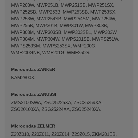
MWP203W, MWP251B, MWP251SB, MWP251SX,
MWP252SB, MWP253B, MWP253SB, MWP253SX,
MWP253W, MWP254SB, MWP254SM, MWP254W,
MWP295B, MWP301B, MWP301W, MWP303B,
MWP303M, MWP303SB, MWP303SB1, MWP303W,
MWP304M, MWP304W, MWPS201SB, MWPS251W,
MWPS253SM, MWPS253SX, WMF200G,
WMF200GNB, WMF201G, WMF250G.
Microondas ZANKER
KAM2800X.
Microondas ZANUSSI
ZMS2100SWA, ZSC25225XA, ZSC25259XA,
ZSG20100XA, ZSG25224XA, ZSG25249XA.
Microondas ZELMER
Z29Z010, Z29Z011, Z29Z014, Z29Z015, ZKM201EB,