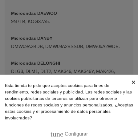
Microondas DAEWOO
9N7TB, KOG37A5.
Microondas DANBY
DMW09A2BDB, DMW09A2BSSDB, DMW09A2WDB.
Microondas DELONGHI
DLG3, DLM1, DLT2, MAK346, MAK346Y, MAK426,
MAK531, MAK536, MAK605, MAK606, MC124, ME201,
×
ME561, MK3120, MK4020, MK4251, MK5351, MK6010,
Esta tienda te pide que aceptes cookies para fines de
MK6051, MK6610, MW30, MW309, MW30F, MW30FSR,
rendimiento, redes sociales y publicidad. Las redes sociales y las
MW311, MW311EX, MW345, MW401, MW419, MW421,
cookies publicitarias de terceros se utilizan para ofrecerte
funciones de redes sociales y anuncios personalizados. ¿Aceptas
MW421SIL, MW425, MW425DB, MW500, MW500CV,
estas cookies y el procesamiento de datos personales
MW500M, MW505, MW505CV, MW530, MW535,
involucrados?
MW600, MW605, MW665F, MW675FI, MW765F,
MW767FP, MW805, MWA221IX.
tune
Configurar