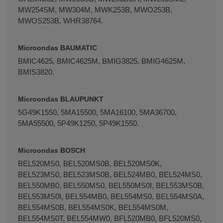
MW254SM, MW304M, MWK253B, MWO253B,
MWOS253B, WHR38764.
Microondas BAUMATIC
BMIC4625, BMIC4625M, BMIG3825, BMIG4625M,
BMIS3820.
Microondas BLAUPUNKT
5G49K1550, 5MA15500, 5MA16100, 5MA36700,
5MA55500, 5P49K1250, 5P49K1550.
Microondas BOSCH
BEL520MS0, BEL520MS0B, BEL520MS0K,
BEL523MS0, BEL523MS0B, BEL524MB0, BEL524MS0,
BEL550MB0, BEL550MS0, BEL550MS0I, BEL553MS0B,
BEL553MS0I, BEL554MB0, BEL554MS0, BEL554MS0A,
BEL554MS0B, BEL554MS0K, BEL554MS0M,
BEL554MS0T, BEL554MW0, BFL520MB0, BFL520MS0,