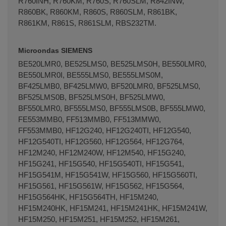
R760INH, R760KM, R760S, R760SLM, R842INW,
R860BK, R860KM, R860S, R860SLM, R861BK,
R861KM, R861S, R861SLM, RBS232TM.
Microondas SIEMENS
BE520LMR0, BE525LMS0, BE525LMS0H, BE550LMR0,
BE550LMR0I, BE555LMS0, BE555LMS0M,
BF425LMB0, BF425LMW0, BF520LMR0, BF525LMS0,
BF525LMS0B, BF525LMS0H, BF525LMW0,
BF550LMR0, BF555LMS0, BF555LMS0B, BF555LMW0,
FE553MMB0, FF513MMB0, FF513MMW0,
FF553MMB0, HF12G240, HF12G240TI, HF12G540,
HF12G540TI, HF12G560, HF12G564, HF12G764,
HF12M240, HF12M240W, HF12M540, HF15G240,
HF15G241, HF15G540, HF15G540TI, HF15G541,
HF15G541M, HF15G541W, HF15G560, HF15G560TI,
HF15G561, HF15G561W, HF15G562, HF15G564,
HF15G564HK, HF15G564TH, HF15M240,
HF15M240HK, HF15M241, HF15M241HK, HF15M241W,
HF15M250, HF15M251, HF15M252, HF15M261,