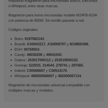
Repuesto magnetrón para microondas Bosch, Electrolux
o Whirlpool, entre otras marcas.
Magnetrón para horno microondas modelo M24FB-610A
con potencia de 850W. Sin tornillo pasante a red.
Códigos originales:
Beko:
9197062143
.
Brandt:
AS0043217
,
AS0008707
y
M18805306
.
BSH:
00758553
.
Candy:
49030208
y
49041043
.
Galanz:
253017000112
y
253019000152
.
Gorenje:
522015
,
314544
,
278741
y
297565
.
Indesit:
C00566607
y
C00514170
.
Whirlpool:
488000566607
y
482000097134
.
Magnetrón de microondas universal compatible con
múltiples marcas y modelos.