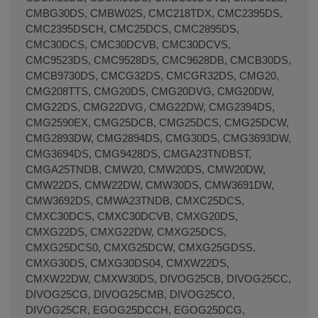
CMBG30DS, CMBW02S, CMC218TDX, CMC2395DS,
CMC2395DSCH, CMC25DCS, CMC2895DS,
CMC30DCS, CMC30DCVB, CMC30DCVS,
CMC9523DS, CMC9528DS, CMC9628DB, CMCB30DS,
CMCB9730DS, CMCG32DS, CMCGR32DS, CMG20,
CMG208TTS, CMG20DS, CMG20DVG, CMG20DW,
CMG22DS, CMG22DVG, CMG22DW, CMG2394DS,
CMG2590EX, CMG25DCB, CMG25DCS, CMG25DCW,
CMG2893DW, CMG2894DS, CMG30DS, CMG3693DW,
CMG3694DS, CMG9428DS, CMGA23TNDBST,
CMGA25TNDB, CMW20, CMW20DS, CMW20DW,
CMW22DS, CMW22DW, CMW30DS, CMW3691DW,
CMW3692DS, CMWA23TNDB, CMXC25DCS,
CMXC30DCS, CMXC30DCVB, CMXG20DS,
CMXG22DS, CMXG22DW, CMXG25DCS,
CMXG25DCS0, CMXG25DCW, CMXG25GDSS,
CMXG30DS, CMXG30DS04, CMXW22DS,
CMXW22DW, CMXW30DS, DIVOG25CB, DIVOG25CC,
DIVOG25CG, DIVOG25CMB, DIVOG25CO,
DIVOG25CR, EGOG25DCCH, EGOG25DCG,