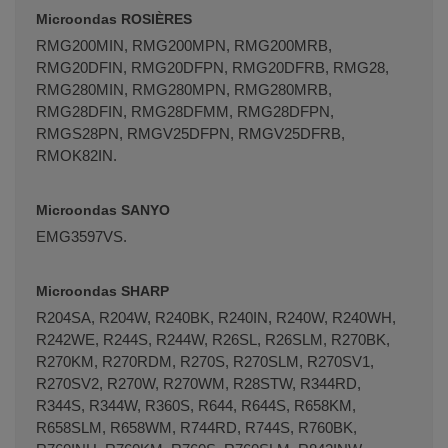
Microondas ROSIÈRES
RMG200MIN, RMG200MPN, RMG200MRB,
RMG20DFIN, RMG20DFPN, RMG20DFRB, RMG28,
RMG280MIN, RMG280MPN, RMG280MRB,
RMG28DFIN, RMG28DFMM, RMG28DFPN,
RMGS28PN, RMGV25DFPN, RMGV25DFRB,
RMOK82IN.
Microondas SANYO
EMG3597VS.
Microondas SHARP
R204SA, R204W, R240BK, R240IN, R240W, R240WH,
R242WE, R244S, R244W, R26SL, R26SLM, R270BK,
R270KM, R270RDM, R270S, R270SLM, R270SV1,
R270SV2, R270W, R270WM, R28STW, R344RD,
R344S, R344W, R360S, R644, R644S, R658KM,
R658SLM, R658WM, R744RD, R744S, R760BK,