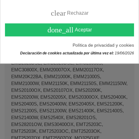
Microondas EAS ELECTRIC
clear
EMBG28LSS, EMEI20L.
Rechazar
done_all
Microondas ECRON
Aceptar
MM717.
Política de privacidad y cookies
Declaración de cookies actualizada por última vez el:
19/06/2026
Microondas ELECTROLUX
EMB2523DSE, EMB2529DSE, EMC28950S,
EMC30800X, EMM20007OX, EMM20117OX,
EMM20K22BA, EMM21000K, EMM21000S,
EMM21000W, EMM21150K, EMM21150S, EMM21150W,
EMS20100OX, EMS20107OX, EMS20200K,
EMS20200W, EMS20205X, EMS20300OX, EMS20400K,
EMS20400S, EMS20400W, EMS20405X, EMS21200K,
EMS21200S, EMS21200W, EMS21400K, EMS21400S,
EMS21400W, EMS2540X, EMS28201OS,
EMS28201OW, EMS30400OX, EMT25203C,
EMT25203K, EMT25203OC, EMT25203OK,
EMT25207OX, EMT25507OX, MO325GXE,