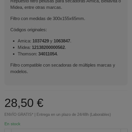
Repuesto filtro pelusas para secadoras Amica, Bellavita o
Midea, entre otras marcas.
Filtro con medidas de 300x155x65mm.
Códigos originales:
Amica:
1037429
y
1063847
.
Midea:
12138200000562
.
Thomson:
34011054
.
Filtro compatible con secadoras de múltiples marcas y
modelos.
28,50 €
ENVÍO GRATIS* | Entrega en un plazo de 24/48h (Laborables)
En stock