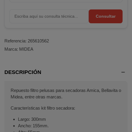
Consultar
Referencia:
265610562
Marca:
MIDEA
DESCRIPCIÓN
Terminal de consulta
○ Motor activo -
Filtro
Repuesto filtro pelusas para secadoras Amica, Bellavita o
pelusas secadora AMICA MIDEA
Midea, entre otras marcas.
(12138200000562)
Características kit filtro secadora:
Largo: 300mm
Ancho: 155mm.