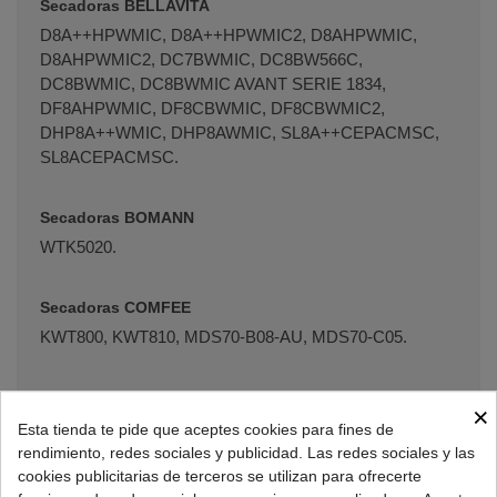
Secadoras BELLAVITA
D8A++HPWMIC, D8A++HPWMIC2, D8AHPWMIC,
D8AHPWMIC2, DC7BWMIC, DC8BW566C,
DC8BWMIC, DC8BWMIC AVANT SERIE 1834,
DF8AHPWMIC, DF8CBWMIC, DF8CBWMIC2,
DHP8A++WMIC, DHP8AWMIC, SL8A++CEPACMSC,
SL8ACEPACMSC.
Secadoras BOMANN
WTK5020.
Secadoras COMFEE
KWT800, KWT810, MDS70-B08-AU, MDS70-C05.
Secadoras CURTISS
×
MSC70EBDI, MSC80EBDI, SC7DB.
Esta tienda te pide que aceptes cookies para fines de
rendimiento, redes sociales y publicidad. Las redes sociales y las
cookies publicitarias de terceros se utilizan para ofrecerte
Secadoras DOMEOS