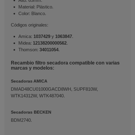
Alto: 65mm.
Material: Plástico.
Color: Blanco.
Códigos originales:
Amica:
1037429
y
1063847
.
Midea:
12138200000562
.
Thomson:
34011054
.
Recambio filtro secadora compatible con varias
marcas y modelos:
Secadoras AMICA
DMAD48CU01000GACD8WH, SUPF810W,
WTK14312W, WTK487040.
Secadoras BECKEN
BDM2740.