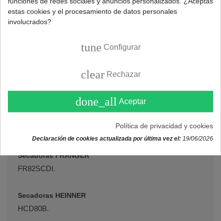
funciones de redes sociales y anuncios personalizados. ¿Aceptas
SL19DOM.
estas cookies y el procesamiento de datos personales
involucrados?
Secadoras EAS ELECTRIC
tune
Configurar
EMTD8CB.
clear
Rechazar
Secadoras ELECTRIQ
EIQFSTDC8.
done_all
Aceptar
Secadoras EVVO
Política de privacidad y cookies
S3.8DX, S3.8E, S38, S38DX.
Declaración de cookies actualizada por última vez el:
19/06/2026
Secadoras FRANGER
FR82SCDI.
Secadoras HEINNER
HCD80B.