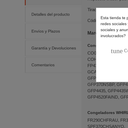
Tirador puerta de lo
Detalles del producto
Esta tienda te 
Código original:
4820
redes sociales 
sociales y anu
Envíos y Plazos
Marcas y modelos 
involucrados?
Congeladores INDES
Garantía y Devoluciones
tune
C
CO029NSE, CO230SI
COH029NSESPAG, CO
Comentarios
FP4370WTINDES, FP4
GCA230, GCO-290,
GFP305NSBP, GFP35
GFP370NSBP, GFP4
GFP4435, GFP4435
GFP4520FAIND, GFP
Congeladores WHI
FR290CHFRAU, FR
SPF370CHSANYO.