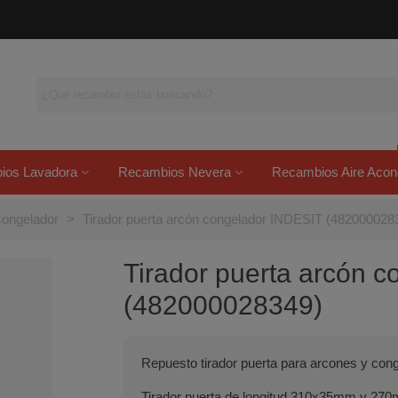
ios Lavadora
Recambios Nevera
Recambios Aire Acon
Congelador
>
Tirador puerta arcón congelador INDESIT (482000028
Tirador puerta arcón 
(482000028349)
Repuesto tirador puerta para arcones y cong
Tirador puerta de longitud 310x35mm y 270m