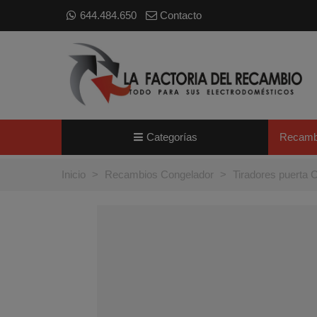
644.484.650
Contacto
Categorías
Recamb
Inicio
>
Recambios Congelador
>
Tiradores puerta 