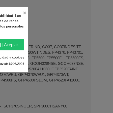
×
ublicidad. Las
nes de redes
atos personales
ll
Aceptar
IINDF, CO305SIFRIND, CO37, CO37INDESITF,
 FP4290, FP4290WTINDES, FP4370, FP43701,
acidad y cookies
00FL, FP4500FS, FP5500, FP5500FL, FP5500FS,
CO370EP, GCO440, GCOH029NSE, GCOH037NSE,
ez el:
19/06/2026
GFP3520, GFP3520FA11060, GFP3520FAIND,
P4370WEU, GFP4370WEU1, GFP4370WT,
P4500FS, GFP4500FS1OM, GFP4520FA11060,
, SCF370SINGER, SPF300CHSANYO,