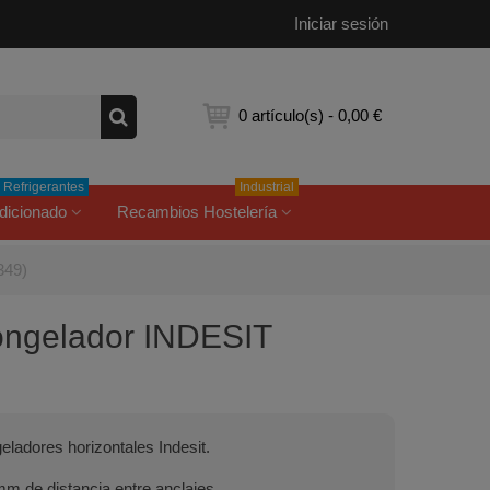
Iniciar sesión
0
artículo(s)
-
0,00 €
Refrigerantes
Industrial
dicionado
Recambios Hostelería
349)
congelador INDESIT
eladores horizontales Indesit.
m de distancia entre anclajes.