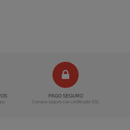
Terminal de consulta
○ Motor activo -
Tirador puerta arcón congelador INDESIT
(482000028349)
VOS
PAGO SEGURO
jos
Compra segura con certificado SSL