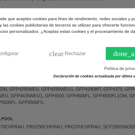
ngitud 310x35mm y 270mm de distancia entre anclajes.
pide que aceptes cookies para fines de rendimiento, redes sociales y p
00028349
.
y las cookies publicitarias de terceros se utilizan para ofrecerte funcio
ncios personalizados. ¿Aceptas estas cookies y el procesamiento de d
de congeladores horizontales o arcones compatibles:
IT
clear
done_a
onfigurar
Rechazar
, CO230SIINDF, CO235SIFRIND, CO29INDESITF, CO302, CO302S
H037NSESPAG, FP305NSBP, FP3500FL, FP3500FS, FP370NSBP,
Política de priv
435, FP4435BI, FP4440, FP4440WL11560, FP4440WT22060, FP45
 GCO235SIFR, GCO290, GCO290EP, GCO305SIFR, GCO370, G
Declaración de cookies actualizada por última v
00, GFP3500FL, GFP3500FL1OM, GFP3500FS, GFP3500FS1OM, 
290, GFP4290WEU, GFP4290WEU1, GFP4290WT, GFP4370, GF
WEU, GFP4435WEU1, GFP4500, GFP4500FL, GFP4500FL1OM, GF
5500FL, GFP5500FS.
RLPOOL
370CHFRAU, FRG290CHFRAU, FRG370CHFRAU, SCF290SINGER