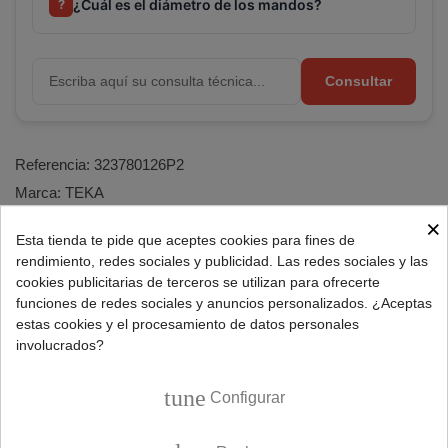
¿Cuál es el diámetro de los mandos?
?
Consultar
Referencia:
323780126P2
Marca:
TEKA
×
Esta tienda te pide que aceptes cookies para fines de
rendimiento, redes sociales y publicidad. Las redes sociales y las
DESCRIPCIÓN
cookies publicitarias de terceros se utilizan para ofrecerte
funciones de redes sociales y anuncios personalizados. ¿Aceptas
estas cookies y el procesamiento de datos personales
Repuesto juego de dos mandos temporizador para
involucrados?
microondas Teka.
Características kit mandos microondas:
tune
Configurar
Unidades: 2.