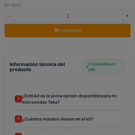
En stock
-
+
Terminal de consulta
○ Motor activo -
Kit 2
COMPRAR
mandos temporizador microondas TEKA
(89830126)
Información técnica del
0 consultas en
producto
24h
¿Este kit es la única opción disponible para mi
?
microondas Teka?
¿Cuántos mandos vienen en el kit?
?