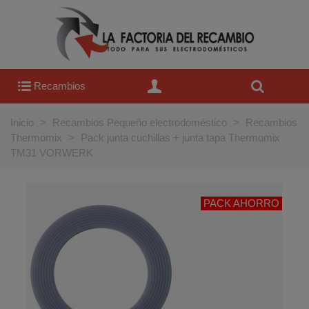
Recambios
Inicio
>
Recambios Pequeño electrodoméstico
>
Recambios
Thermomix
>
Pack junta cuchillas + junta tapa Thermomix
TM31 VORWERK
PACK AHORRO
OFERTA