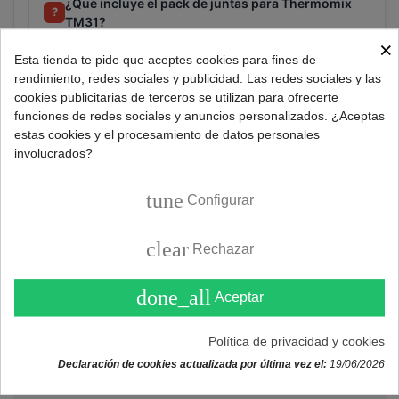
¿Qué incluye el pack de juntas para Thermomix
?
TM31?
×
Esta tienda te pide que aceptes cookies para fines de
¿Este pack de juntas es compatible con otros
rendimiento, redes sociales y publicidad. Las redes sociales y las
?
modelos de Thermomix?
cookies publicitarias de terceros se utilizan para ofrecerte
funciones de redes sociales y anuncios personalizados. ¿Aceptas
estas cookies y el procesamiento de datos personales
involucrados?
Consultar
tune
Configurar
Referencia:
PAER-M43822PK
clear
Rechazar
Marca:
UNIVERSAL
done_all
Aceptar
DESCRIPCIÓN
Política de privacidad y cookies
Declaración de cookies actualizada por última vez el:
19/06/2026
Pack de juntas de recambio Thermomix compuesto por: