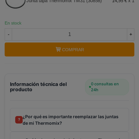
junta cuchillas + junta tapa Thermomix TM31
Junta tapa Thermomix TM31 (30858)
14,95 €
x 1
VORWERK
En stock
-
+
COMPRAR
Información técnica del
0 consultas en
producto
24h
¿Por qué es importante reemplazar las juntas
?
de mi Thermomix?