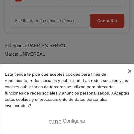
Consultar
Referencia:
PAER-RS-RH4901
Marca:
UNIVERSAL
×
Esta tienda te pide que aceptes cookies para fines de
DESCRIPCIÓN
rendimiento, redes sociales y publicidad. Las redes sociales y las
cookies publicitarias de terceros se utilizan para ofrecerte
funciones de redes sociales y anuncios personalizados. ¿Aceptas
Fuente de alimentación para aspiradores escoba
estas cookies y el procesamiento de datos personales
Rowenta Air Force 18V.
involucrados?
Características transformador para aspiradora:
tune
Configurar
Entrada: 100-240V 50/60Hz 0.3A.
Salida: 29.0V - 250mA.