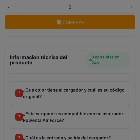
-
+
COMPRAR
Terminal de consulta
○ Motor activo -
Cargador
aspirador ROWENTA AIRFORCE 18V (RS-
RH4901)
Información técnica del
0 consultas en
producto
24h
¿Qué color tiene el cargador y cuál es su código
?
original?
¿Este cargador es compatible con mi aspirador
?
Rowenta Air Force?
¿Cuál es la entrada y salida del cargador?
?