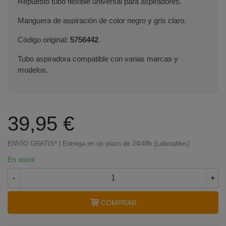
Repuesto tubo flexible universal para aspiradores.
Manguera de aspiración de color negro y gris claro.
Código original:
5756442
.
Tubo aspiradora compatible con varias marcas y
modelos.
39,95 €
ENVÍO GRATIS* | Entrega en un plazo de 24/48h (Laborables)
En stock
-
+
COMPRAR
Terminal de consulta
○ Motor activo -
Tubo
flexible aspirador UNIVERSAL (5756442)