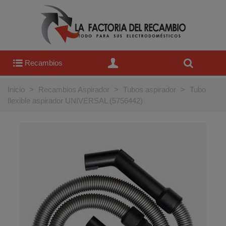
Recambios
Inicio
>
Recambios Aspirador
>
Tubos aspirador
>
Tubo
flexible aspirador UNIVERSAL (5756442)