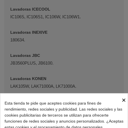
Lavadoras ICECOOL
IC106S, IC106S1, IC106W, IC106W1.
Lavadoras INEXIVE
180634.
Lavadoras JBC
JB3560PLUS, JB6100.
Lavadoras KONEN
LAK105W, LAK71000A, LK71000A.
×
Lavadoras KUNFT
Esta tienda te pide que aceptes cookies para fines de
KWM1721, KWM2485, KWM2486, KWM2487,
rendimiento, redes sociales y publicidad. Las redes sociales y las
cookies publicitarias de terceros se utilizan para ofrecerte
KWM3485, LAV1007A, WMM510WHA, WMM560WHA,
funciones de redes sociales y anuncios personalizados. ¿Aceptas
WMV61000WA.
estas cookies y el procesamiento de datos personales