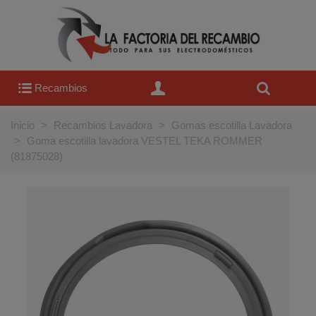
Recambios
Inicio
>
Recambios Lavadora
>
Gomas escotilla Lavadora
>
Goma escotilla lavadora VESTEL TEKA ROMMER
(81875028)