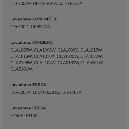
HLF105AP, HLF105APW13, HLF127A.
Lavadoras CONFORTEC
CF6100D, CF652WA.
Lavadoras CORBERÓ
CLA1005W, CLA1006W, CLA1006X, CLA1015W,
CLA1016W, CLA1016X, CLA1025W, CLA1037W,
CLA2106W, CLA2108W, CLA2180W, CLA5061W,
CLA5101W.
Terminal de consulta
○ Motor activo -
Goma
escotilla lavadora VESTEL TEKA ROMMER
(81875028)
Lavadoras ECRON
LEV1005A, LEV1005ARS, LEV1207A.
Lavadoras EDESA
HOMEL6110A.