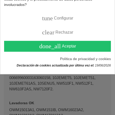
involucrados?
Lavadoras KYMPO
XQG60A1044.
tune
Configurar
Lavadoras LAZER
clear
Rechazar
180403, 400351, 400426, 400426, 400438, 400570.
done_all
Aceptar
Lavadoras MARPI
VWM42106.
Política de privacidad y cookies
Declaración de cookies actualizada por última vez el:
19/06/2026
Lavadoras NEW POL
00669960003163060158, 10JEMET5, 10JEMET51,
10JEMET61AS, 10SENU5, NW510F1, NW512F1,
NW610F2AS, NW7120F2.
Lavadoras OK
OWM15013A1, OWM151IB, OWM16023A2,