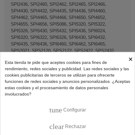
SPI2436, SPI2460, SPI2462, SPI2465, SPI2466,
SPI4430, SPI4432, SPI4435, SPI4436, SPI4460,
SPI4462, SPI4465, SPI4466, SPI4650, SPI4652,
SPI4655, SPI4656, SPI5086, SPI5320, SPI5322,
SPI5326, SPI5430, SPI5432, SPI5436, SPI6024,
SPI6320, SPI6322, SPI6326, SPI6430, SPI6432,
SPI6435, SPI6436, SPI6460, SPI6462, SPI6465,
SPS2021, SPS2120, SPS2122, SPS2422, SPS2432,
SPS2442, SPS2462, SPS3047, SPS3067, SPS3442,
×
Esta tienda te pide que aceptes cookies para fines de
SPS3452, SPS4462, SPS4472, SPS5021, SPS5028,
rendimiento, redes sociales y publicidad. Las redes sociales y las
SPS5120, SPS5122, SPS5430, SPS5432, SPS5440,
cookies publicitarias de terceros se utilizan para ofrecerte
SPS5442, SPS5450, SPS5452, SPS5460, SPS5462,
funciones de redes sociales y anuncios personalizados. ¿Aceptas
SPS6021, SPS6120, SPS6122, SPS6432, SPS6462,
estas cookies y el procesamiento de datos personales
SPS8052, SPS8055, SPS8152, SPS8162, SPS8172,
involucrados?
SPU2222, SPU2432, SPU2462, SPU6222, SPV4503,
VWT0101.
tune
Configurar
Lavavajillas CONSTRUCTA
clear
Rechazar
CG312J1, CG312J2, CG312J5, CG312J9, CG312S1,
CG312S2, CG312S4, CG312U1, CG313J1, CG313J2,