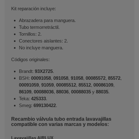
Kit reparación incluye:
Abrazadera para manguera.
Tubo termorretráctil.
Tornillos: 2.
Conectores aislantes: 2.
No incluye manguera.
Códigos originales:
Brandt:
93X2725
.
BSH:
00091058
,
091058
,
91058
,
00085572
,
85572
,
00091059
,
91059
,
00085512
,
85512
,
00086109
,
86109
,
00088036
,
88036
,
00088035
y
88035
.
Teka:
425333
.
Smeg:
699130422
.
Recambio válvula tubo entrada lavavajillas
compatible con varias marcas y modelos:
Lavavajillas AIRLUX