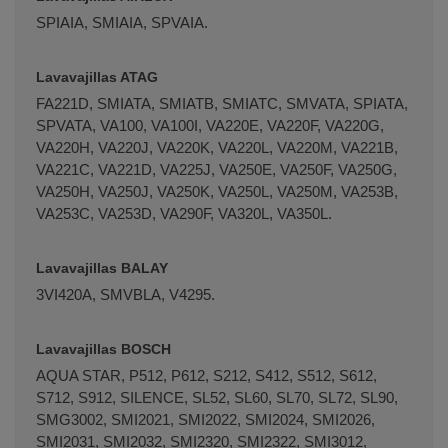
SPIAIA, SMIAIA, SPVAIA.
Lavavajillas ATAG
FA221D, SMIATA, SMIATB, SMIATC, SMVATA, SPIATA,
SPVATA, VA100, VA100I, VA220E, VA220F, VA220G,
VA220H, VA220J, VA220K, VA220L, VA220M, VA221B,
VA221C, VA221D, VA225J, VA250E, VA250F, VA250G,
VA250H, VA250J, VA250K, VA250L, VA250M, VA253B,
VA253C, VA253D, VA290F, VA320L, VA350L.
Terminal de consulta
○ Motor activo -
Válvula
Lavavajillas BALAY
Aquastop lavavajillas BALAY BOSCH SIEMENS
3VI420A, SMVBLA, V4295.
(00091058)
Lavavajillas BOSCH
AQUA STAR, P512, P612, S212, S412, S512, S612,
S712, S912, SILENCE, SL52, SL60, SL70, SL72, SL90,
SMG3002, SMI2021, SMI2022, SMI2024, SMI2026,
SMI2031, SMI2032, SMI2320, SMI2322, SMI3012,