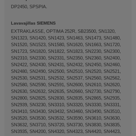
DP2450, SPSPIA.
Lavavajillas SIEMENS
EXTRAKLASSE, OPTIMA 252R, SB23500, SN1320,
SN1323, SN1420, SN1423, SN1463, SN1473, SN1480,
SN1520, SN1523, SN1580, SN1620, SN1663, SN1720,
SN1723, SN1820, SN1822, SN1823, SN2230, SN2300,
SN2310, SN2330, SN2331, SN2350, SN2360, SN2400,
SN2422, SN2430, SN2431, SN2432, SN2450, SN2460,
SN2480, SN2490, SN2500, SN2510, SN2520, SN2521,
SN2530, SN2531, SN2532, SN2537, SN2560, SN2562,
SN2580, SN2590, SN2591, SN2600, SN2610, SN2620,
SN2630, SN2632, SN2635, SN2660, SN2730, SN2790,
SN2800, SN2825, SN2830, SN2835, SN2865, SN2935,
SN2939, SN3230, SN3310, SN3320, SN3330, SN3331,
SN3410, SN3430, SN3432, SN3460, SN3490, SN3510,
SN3520, SN3530, SN3532, SN3590, SN3610, SN3630,
SN3632, SN3710, SN3720, SN3730, SN3830, SN3835,
SN3935, SN4200, SN4320, SN4323, SN4420, SN4423,