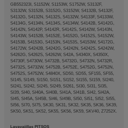
GB552323I, S1152W, S1153W, S1752W, S3132F,
S3132W, S3152B, S3152G, S3152W, S4132B, S4132F,
S4132G, S4132N, S4132S, S4132W, S4133F, S4133W,
S4134G, S4134N, S4134S, S4134W, S4142B, S4142G,
S4142N, S4142P, S4142R, S4142S, S4142W, S4143N,
S4143W, S4152B, S4152E, S4152G, S4152S, S4152W,
S4153B, S4153G, S4153N, S4153S, S4153W, S4172G,
S4172W, S4242B, S4242G, S4242N, S4242S, S4242W,
S4262G, S4262S, S4262W, S42A, S4340X, S4350X,
S4730F, S4730W, S4732B, S4732G, S4732N, S4732R,
S4732S, S4732W, S4752B, S4752E, S4752G, S4752N,
S4752S, S4752W, S4840X, SD50, SD55, SF155, SF55,
SI145, SI149, SI150, SI151, SI152, SI155, SI159, SI240,
SI241, SI242, SI245, SI249, SI261, SI30, SI31, SI35,
SI39, SI40, SI40A, SI40B, SI41A, SI41B, SI42, SI42A,
SI45, SI45A, SI45B, SI46, SI49B, SI50, SI51, SI52, SI55,
SI56, SI70, SI75, SK30, SK31, SK32, SK35, SK36, SK39,
SK50, SK51, SK52, SK55, SK56, SK59, SKV40, Z7252X.
Lavavajillas PITSOS