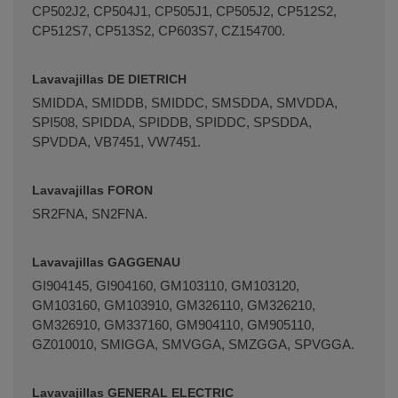
CP502J2, CP504J1, CP505J1, CP505J2, CP512S2,
CP512S7, CP513S2, CP603S7, CZ154700.
Lavavajillas DE DIETRICH
SMIDDA, SMIDDB, SMIDDC, SMSDDA, SMVDDA,
SPI508, SPIDDA, SPIDDB, SPIDDC, SPSDDA,
SPVDDA, VB7451, VW7451.
Lavavajillas FORON
SR2FNA, SN2FNA.
Lavavajillas GAGGENAU
GI904145, GI904160, GM103110, GM103120,
GM103160, GM103910, GM326110, GM326210,
GM326910, GM337160, GM904110, GM905110,
GZ010010, SMIGGA, SMVGGA, SMZGGA, SPVGGA.
Lavavajillas GENERAL ELECTRIC