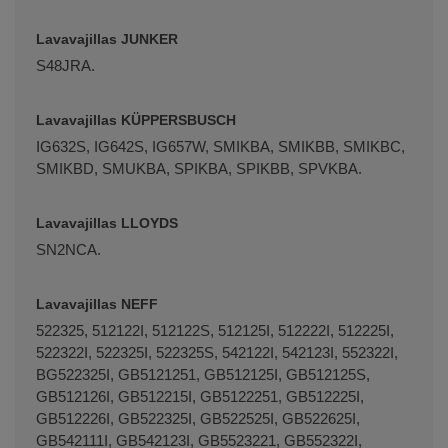
Lavavajillas JUNKER
S48JRA.
Lavavajillas KÜPPERSBUSCH
IG632S, IG642S, IG657W, SMIKBA, SMIKBB, SMIKBC,
SMIKBD, SMUKBA, SPIKBA, SPIKBB, SPVKBA.
Lavavajillas LLOYDS
SN2NCA.
Lavavajillas NEFF
522325, 512122I, 512122S, 512125I, 512222I, 512225I,
522322I, 522325I, 522325S, 542122I, 542123I, 552322I,
BG522325I, GB5121251, GB512125I, GB512125S,
GB512126I, GB512215I, GB5122251, GB512225I,
GB512226I, GB522325I, GB522525I, GB522625I,
GB542111I, GB542123I, GB5523221, GB552322I,