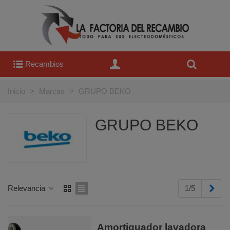
Recambios
Inicio
>
Marcas
>
GRUPO BEKO
GRUPO BEKO
Sigu
Relevancia
1/5
Amortiguador lavadora