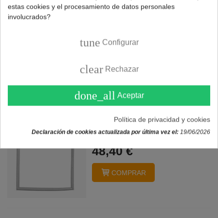
estas cookies y el procesamiento de datos personales
Botellero intermedio
involucrados?
nevera BEKO
(4541360400)
tune
Configurar
34,65 €
clear
Rechazar
COMPRAR
done_all
Aceptar
Burlete congelador BEKO
Política de privacidad y cookies
(4546850100)
Declaración de cookies actualizada por última vez el:
19/06/2026
48,40 €
COMPRAR