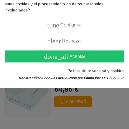
estas cookies y el procesamiento de datos personales
Cajón verduras nevera
involucrados?
LIEBHERR (929001600)
74,95 €
tune
Configurar
COMPRAR
clear
Rechazar
done_all
Aceptar
Cajón verduras nevera
Política de privacidad y cookies
LIEBHERR (9290034)
Declaración de cookies actualizada por última vez el:
19/06/2026
64,95 €
COMPRAR