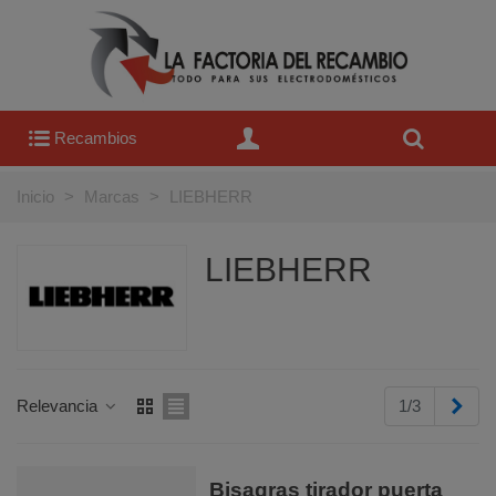
Recambios
Inicio
>
Marcas
>
LIEBHERR
LIEBHERR
Sigu
Relevancia
1/3
Bisagras tirador puerta