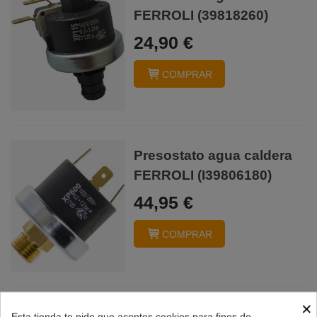
FERROLI (39818260)
24,90 €
COMPRAR
Presostato agua caldera
FERROLI (I39806180)
44,95 €
COMPRAR
×
Vaso expansión caldera
Esta tienda te pide que aceptes cookies para fines de