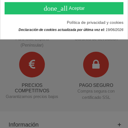
done_all
Aceptar
Política de privacidad y cookies
Declaración de cookies actualizada por última vez el:
19/06/2026
ENVÍO GRATIS
DEVOLUCIONES
Para toda España
Garantía de devolución
(Penínsular)
PRECIOS
PAGO SEGURO
COMPETITIVOS
Compra segura con
Garantizamos precios bajos
certificado SSL
Información