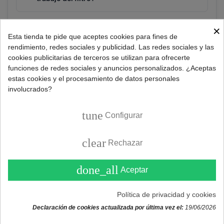
×
Consultar
Esta tienda te pide que aceptes cookies para fines de
rendimiento, redes sociales y publicidad. Las redes sociales y las
cookies publicitarias de terceros se utilizan para ofrecerte
funciones de redes sociales y anuncios personalizados. ¿Aceptas
Referencia:
496000001
estas cookies y el procesamiento de datos personales
involucrados?
Marca:
UNIVERSAL
tune
Configurar
DESCRIPCIÓN
clear
Rechazar
Repuesto filtro de espuma de poliuretano para
done_all
Aceptar
climatizadores.
Características panel espuma:
Política de privacidad y cookies
Declaración de cookies actualizada por última vez el:
19/06/2026
Ancho: 2000mm.
Largo: 1000mm.