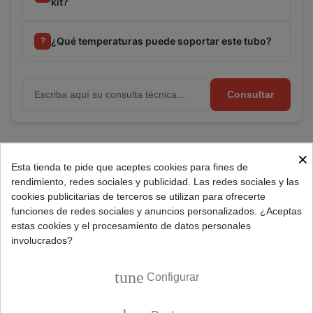
kit?
¿Qué temperaturas puede soportar este tubo?
?
Consultar
Referencia:
082003120
×
Esta tienda te pide que aceptes cookies para fines de
Marca:
UNIVERSAL
rendimiento, redes sociales y publicidad. Las redes sociales y las
cookies publicitarias de terceros se utilizan para ofrecerte
funciones de redes sociales y anuncios personalizados. ¿Aceptas
DESCRIPCIÓN
estas cookies y el procesamiento de datos personales
involucrados?
Kit bitubo aislado de aluminio con conectores de cobre
tune
Configurar
para instalación de aire acondicionado.
Bobina tubo cobre doble par aislado y abocardado de 1/4"