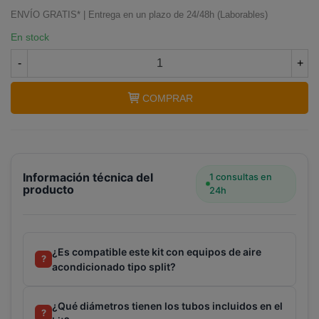
ENVÍO GRATIS* | Entrega en un plazo de 24/48h (Laborables)
En stock
Terminal de consulta
-
+
○ Motor activo -
Tubo
aluminio/cobre aislado aire acondicionado 1/4"
5/8" - 3 metros + accesorios montaje
COMPRAR
Información técnica del
1 consultas en
producto
24h
¿Es compatible este kit con equipos de aire
?
acondicionado tipo split?
¿Qué diámetros tienen los tubos incluidos en el
?