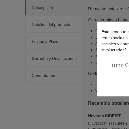
Descripción
Repuesto botellero infe
Características bande
Detalles del producto
Compartimento: In
Esta tienda te 
Largo: 470mm.
redes sociales 
Envíos y Plazos
Ancho: 140mm.
sociales y anu
Alto: 100mm.
involucrados?
Material: Plástico.
Garantía y Devoluciones
Color: Transparen
tune
C
Códigos originales:
Comentarios
Indesit:
C003448
Whirlpool:
482000
Recambio botellero
Neveras INDESIT
LD70N1K, LD70N1S,