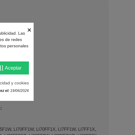
×
ublicidad. Las
nes de redes
atos personales
ll
Aceptar
acidad y cookies
ez el:
19/06/2026
:
1W, LI70FF1W, LI70FF1X, LI7FF1W, LI7FF1X,