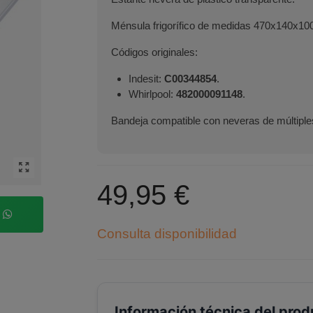
Ménsula frigorífico de medidas 470x140x1
Códigos originales:
Indesit:
C00344854
.
Whirlpool:
482000091148
.
Bandeja compatible con neveras de múltipl
49,95 €
p
Consulta disponibilidad
Información técnica del prod