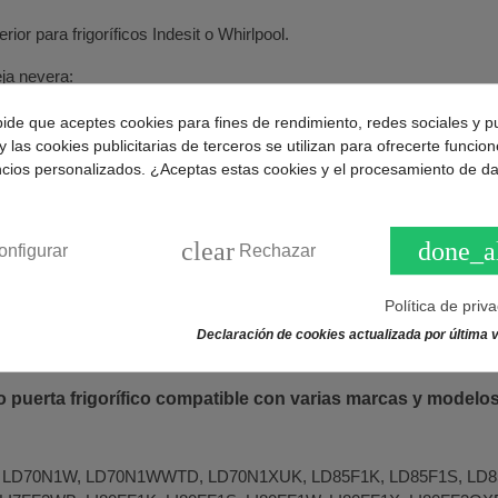
rior para frigoríficos Indesit o Whirlpool.
ja nevera:
ferior.
pide que aceptes cookies para fines de rendimiento, redes sociales y p
y las cookies publicitarias de terceros se utilizan para ofrecerte funcio
ncios personalizados. ¿Aceptas estas cookies y el procesamiento de d
te.
clear
done_a
onfigurar
Rechazar
Política de priv
54
.
Declaración de cookies actualizada por última v
091148
.
 puerta frigorífico compatible con varias marcas y modelos
 LD70N1W, LD70N1WWTD, LD70N1XUK, LD85F1K, LD85F1S, LD85F