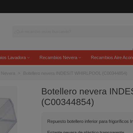
ios Lavadora
Recambios Nevera
Recambios Aire Acon
s Nevera
>
Botellero nevera INDESIT WHIRLPOOL (C00344854)
Botellero nevera IN
(C00344854)
Repuesto botellero inferior para frigoríficos I
Estante nevera de plástico transparente.