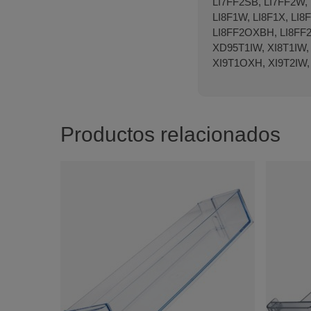
LI7FF2SB, LI7FF2W,
LI8F1W, LI8F1X, LI
LI8FF2OXBH, LI8FF2
XD95T1IW, XI8T1IW,
XI9T1OXH, XI9T2IW,
Productos relacionados