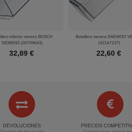
llero inferior nevera BOSCH
Botellero nevera DAEWOO V
SIEMENS (00709643)
(42147137)
32,89 €
22,60 €
DEVOLUCIONES
PRECIOS COMPETITI
Garantía de devolución
Garantizamos precios ba