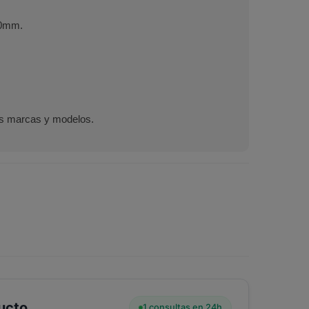
00mm.
es marcas y modelos.
ucto
1 consultas en 24h