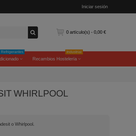
Iniciar sesión
0
artículo(s)
-
0,00 €
Refrigerantes
Industrial
dicionado
Recambios Hostelería
DESIT WHIRLPOOL
ndesit o Whirlpool.