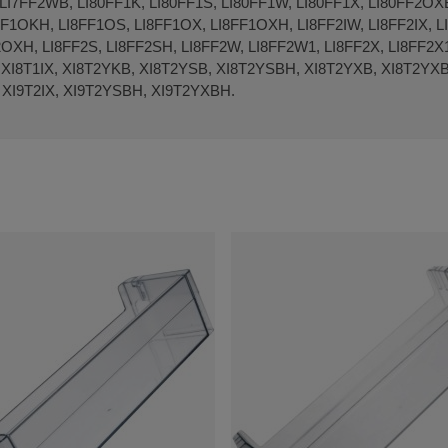
 LI7FF2WB, LI80FF1K, LI80FF1S, LI80FF1W, LI80FF1X, LI80FF2OX
8FF1OKH, LI8FF1OS, LI8FF1OX, LI8FF1OXH, LI8FF2IW, LI8FF2IX, 
OXH, LI8FF2S, LI8FF2SH, LI8FF2W, LI8FF2W1, LI8FF2X, LI8FF2X1
 XI8T1IX, XI8T2YKB, XI8T2YSB, XI8T2YSBH, XI8T2YXB, XI8T2YXB
 XI9T2IX, XI9T2YSBH, XI9T2YXBH.