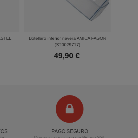
ESTEL
Botellero inferior nevera AMICA FAGOR
Botel
(ST0029717)
49,90 €
Terminal de consulta
○ Motor activo -
Botellero nevera INDESIT WHIRLPOOL
(C00344854)
VOS
PAGO SEGURO
jos
Compra segura con certificado SSL