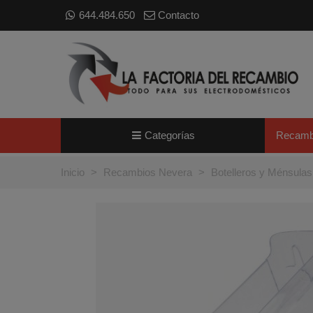
644.484.650
Contacto
Categorías
Recamb
Inicio
>
Recambios Nevera
>
Botelleros y Ménsula