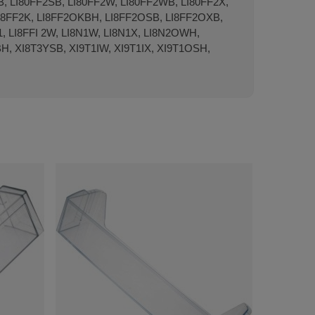
B, LI80FF2SB, LI80FF2W, LI80FF2WB, LI80FF2X,
LI8FF2K, LI8FF2OKBH, LI8FF2OSB, LI8FF2OXB,
, LI8FFI 2W, LI8N1W, LI8N1X, LI8N2OWH,
H, XI8T3YSB, XI9T1IW, XI9T1IX, XI9T1OSH,