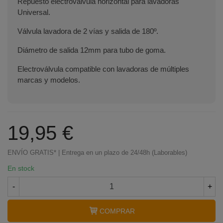
Repuesto electroválvula horizontal para lavadoras
Universal.
Válvula lavadora de 2 vías y salida de 180º.
Diámetro de salida 12mm para tubo de goma.
Electroválvula compatible con lavadoras de múltiples
marcas y modelos.
19,95 €
ENVÍO GRATIS* | Entrega en un plazo de 24/48h (Laborables)
En stock
-
+
Terminal de consulta
○ Motor activo -
COMPRAR
Electroválvula lavadora UNIVERSAL 2 vías 180º