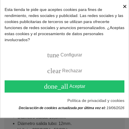
×
Esta tienda te pide que aceptes cookies para fines de
rendimiento, redes sociales y publicidad. Las redes sociales y las
Referencia:
086010002
cookies publicitarias de terceros se utilizan para ofrecerte
funciones de redes sociales y anuncios personalizados. ¿Aceptas
Marca:
UNIVERSAL
estas cookies y el procesamiento de datos personales
involucrados?
DESCRIPCIÓN
tune
Configurar
clear
Repuesto electroválvula horizontal para lavadoras
Rechazar
Universal.
done_all
Aceptar
Características válvula:
Número de vías: 2.
Política de privacidad y cookies
Entrada rosca: 3/4".
Declaración de cookies actualizada por última vez el:
19/06/2026
Salida: 180º.
Diámetro salida: 10,5mm.
Diámetro salida tubo: 12mm.