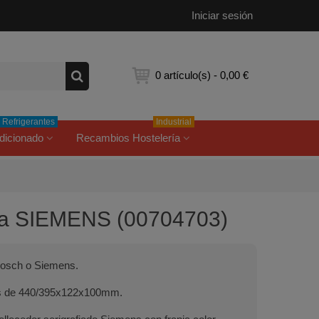
Iniciar sesión
0
artículo(s)
-
0,00 €
Refrigerantes
Industrial
dicionado
Recambios Hostelería
vera SIEMENS (00704703)
s Bosch o Siemens.
das de 440/395x122x100mm.