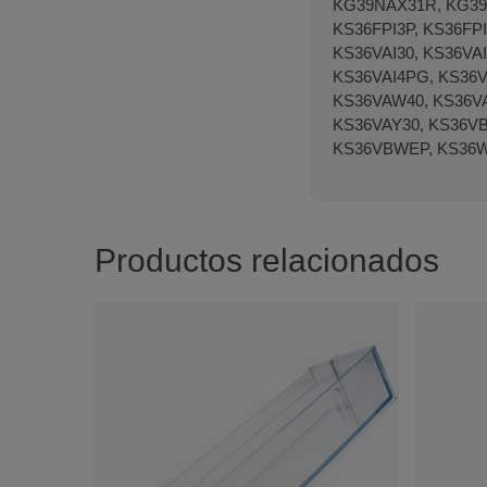
KG39NAX31R, KG39
KS36FPI3P, KS36FP
KS36VAI30, KS36VAI
KS36VAI4PG, KS36V
KS36VAW40, KS36VA
KS36VAY30, KS36VB
KS36VBWEP, KS36W
Productos relacionados