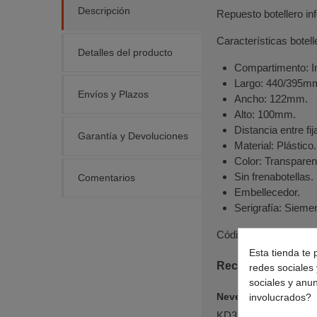
Descripción
Repuesto botellero inf
Características botell
Detalles del producto
Compartimento: In
Largo: 440/395m
Envíos y Plazos
Ancho: 122mm.
Alto: 100mm.
Distancia entre f
Garantía y Devoluciones
Material: Plástico.
Color: Transparen
Sin frenabotellas.
Comentarios
Embellecedor.
Serigrafía: Sieme
Códigos originales:
0
Esta tienda te 
Recambio estante i
redes sociales 
sociales y anu
Neveras BOSCH
involucrados?
KD33EAI40, KG39E