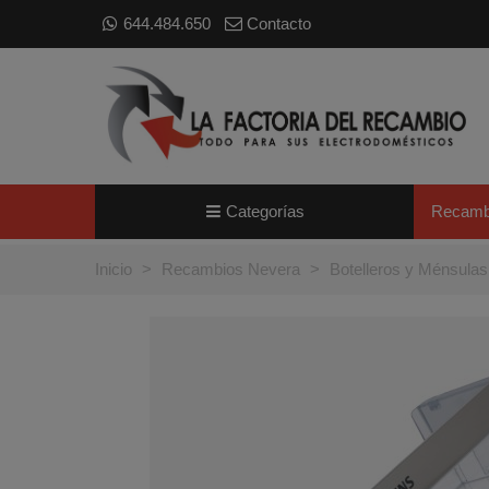
644.484.650
Contacto
Categorías
Recamb
Inicio
>
Recambios Nevera
>
Botelleros y Ménsula