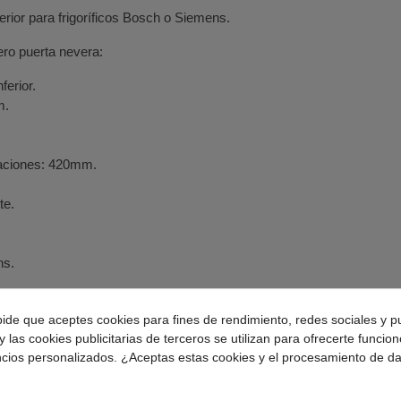
erior para frigoríficos Bosch o Siemens.
ero puerta nevera:
ferior.
m.
ijaciones: 420mm.
te.
ns.
0704703
y
704703
.
pide que aceptes cookies para fines de rendimiento, redes sociales y p
nferior frigorífico Siemens compatible con varios modelos:
y las cookies publicitarias de terceros se utilizan para ofrecerte funcio
ncios personalizados. ¿Aceptas estas cookies y el procesamiento de d
BW40.