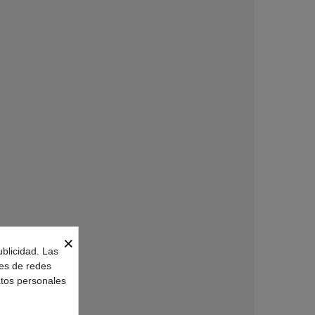
×
ublicidad. Las
nes de redes
atos personales