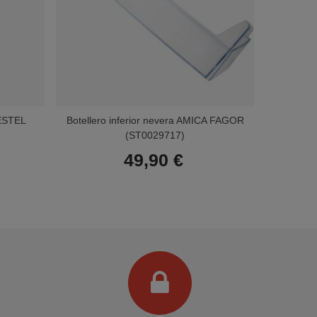
ESTEL
Botellero inferior nevera AMICA FAGOR
Botel
(ST0029717)
49,90 €
Terminal de consulta
○ Motor activo -
Botellero inferior nevera SIEMENS
(00704703)