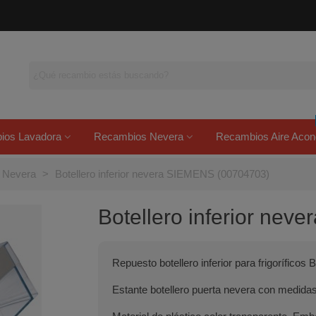
ios Lavadora
Recambios Nevera
Recambios Aire Acon
s Nevera
>
Botellero inferior nevera SIEMENS (00704703)
Botellero inferior ne
Repuesto botellero inferior para frigorífico
Estante botellero puerta nevera con medi