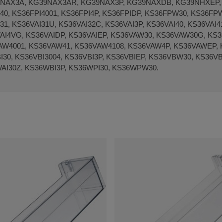
NAX3A, KG39NAX3AR, KG39NAX3P, KG39NAXDB, KG39NHXEP, K
I40, KS36FPI4001, KS36FPI4P, KS36FPIDP, KS36FPW30, KS36F
31, KS36VAI31U, KS36VAI32C, KS36VAI3P, KS36VAI40, KS36VAI4
AI4VG, KS36VAIDP, KS36VAIEP, KS36VAW30, KS36VAW30G, KS
W4001, KS36VAW41, KS36VAW4108, KS36VAW4P, KS36VAWEP, K
I30, KS36VBI3004, KS36VBI3P, KS36VBIEP, KS36VBW30, KS3
AI30Z, KS36WBI3P, KS36WPI30, KS36WPW30.