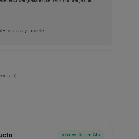
ellecedor serigrafiado Siemens con franja color
iples marcas y modelos.
borables)
ucto
1 consultas en 24h