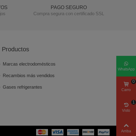
VOS
PAGO SEGURO
jos
Compra segura con certificado SSL
Productos
Marcas electrodomésticos
WhatsApp
Recambios más vendidos
0
Gases refrigerantes
Carro
1
Visto
Arriba