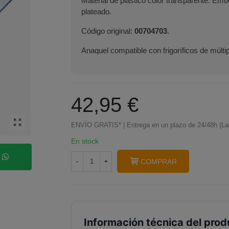
Material de plástico color transparente. Emb
plateado.
Código original:
00704703
.
Anaquel compatible con frigoríficos de múlt
42,95 €
ENVÍO GRATIS* | Entrega en un plazo de 24/48h (La
En stock
p
COMPRAR
-
+
Información técnica del prod