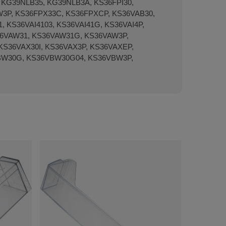
G39NLB35, KG39NLB3A, KS36FPI30,
PW3P, KS36FPX33C, KS36FPXCP, KS36VAB30,
1, KS36VAI4103, KS36VAI41G, KS36VAI4P,
36VAW31, KS36VAW31G, KS36VAW3P,
S36VAX30I, KS36VAX3P, KS36VAXEP,
6VBW30G, KS36VBW30G04, KS36VBW3P,