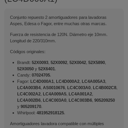
Conjunto repuesto 2 amortiguadores para lavadoras
Aspes, Edesa o Fagor, entre muchas otras marcas.
Fuerza de resistencia de 120N. Diámetro eje 10mm.
Longitud de 220/310mm.
Códigos originales:
Brandt:
52X0093
,
52X0092
,
52X0042
,
52X5890
,
52X0050
y
52X6401
.
Candy:
07024705
.
Fagor:
LC4D000A1
,
LC4D000A2
,
LC4A005A3
,
LC4A003B4
,
AS0010676
,
LC4C003A0
,
LC4B002C8
,
LC4C002A2
,
LC4A009A5
,
LC4A001A2
,
LC4A002B6
,
LC4C003A0
,
LC4C003B6
,
905209250
y
905209170
.
Whirlpool:
481952918125
.
Amortiguadores lavadora compatible con múltiples