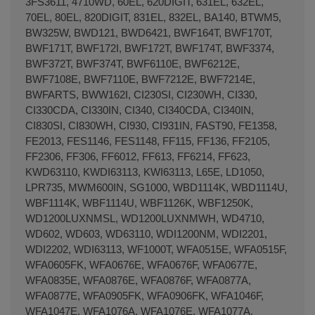
3FS3611, 4710WD, 60EL, 620DIGIT, 631EL, 632EL,
70EL, 80EL, 820DIGIT, 831EL, 832EL, BA140, BTWM5,
BW325W, BWD121, BWD6421, BWF164T, BWF170T,
BWF171T, BWF172I, BWF172T, BWF174T, BWF3374,
BWF372T, BWF374T, BWF6110E, BWF6212E,
Terminal de consulta
○ Motor activo -
Kit 2
BWF7108E, BWF7110E, BWF7212E, BWF7214E,
amortiguadores lavadora FAGOR EDESA ASPES
BWFARTS, BWW162I, CI230SI, CI230WH, CI330,
(LC4D000A1)
CI330CDA, CI330IN, CI340, CI340CDA, CI340IN,
CI830SI, CI830WH, CI930, CI931IN, FAST90, FE1358,
FE2013, FES1146, FES1148, FF115, FF136, FF2105,
FF2306, FF306, FF6012, FF613, FF6214, FF623,
KWD63110, KWDI63113, KWI63113, L65E, LD1050,
LPR735, MWM600IN, SG1000, WBD1114K, WBD1114U,
WBF1114K, WBF1114U, WBF1126K, WBF1250K,
WD1200LUXNMSL, WD1200LUXNMWH, WD4710,
WD602, WD603, WD63110, WDI1200NM, WDI2201,
WDI2202, WDI63113, WF1000T, WFA0515E, WFA0515F,
WFA0605FK, WFA0676E, WFA0676F, WFA0677E,
WFA0835E, WFA0876E, WFA0876F, WFA0877A,
WFA0877E, WFA0905FK, WFA0906FK, WFA1046F,
WFA1047E, WFA1076A, WFA1076E, WFA1077A,