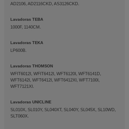
AD2106, AD2116CKD, AS3126CKD.
Lavadoras TEBA
1000F, 1140CM.
Lavadoras TEKA
LP600B.
Lavadoras THOMSON
WFIT6012I, WFIT6412I, WFT6120I, WFT6141D,
WFT6142I, WFT6412I, WFT6412XI, WFT7100I,
WFT7121XI.
Lavadoras UNICLINE
SL010X, SL010Y, SL040XT, SL040Y, SL045X, SL10WD,
SLT060X.