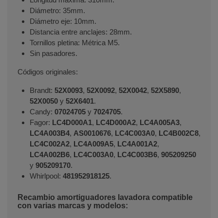
Diámetro: 35mm.
Diámetro eje: 10mm.
Distancia entre anclajes: 28mm.
Tornillos pletina: Métrica M5.
Sin pasadores.
Códigos originales:
Brandt:
52X0093
,
52X0092
,
52X0042
,
52X5890
,
52X0050
y
52X6401
.
Candy:
07024705
y
7024705
.
Fagor:
LC4D000A1
,
LC4D000A2
,
LC4A005A3
,
LC4A003B4
,
AS0010676
,
LC4C003A0
,
LC4B002C8
,
LC4C002A2
,
LC4A009A5
,
LC4A001A2
,
LC4A002B6
,
LC4C003A0
,
LC4C003B6
,
905209250
y
905209170
.
Whirlpool:
481952918125
.
Recambio amortiguadores lavadora compatible
con varias marcas y modelos: