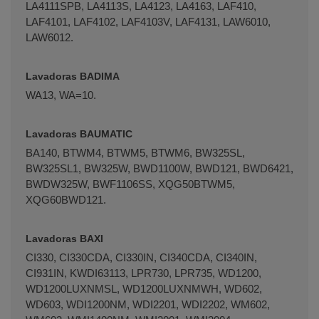
LA4111SPB, LA4113S, LA4123, LA4163, LAF410,
LAF4101, LAF4102, LAF4103V, LAF4131, LAW6010,
LAW6012.
Lavadoras BADIMA
WA13, WA=10.
Lavadoras BAUMATIC
BA140, BTWM4, BTWM5, BTWM6, BW325SL,
BW325SL1, BW325W, BWD1100W, BWD121, BWD6421,
BWDW325W, BWF1106SS, XQG50BTWM5,
XQG60BWD121.
Lavadoras BAXI
CI330, CI330CDA, CI330IN, CI340CDA, CI340IN,
CI931IN, KWDI63113, LPR730, LPR735, WD1200,
WD1200LUXNMSL, WD1200LUXNMWH, WD602,
WD603, WDI1200NM, WDI2201, WDI2202, WM602,