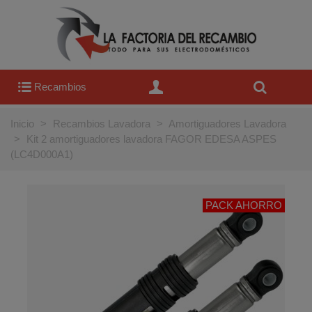
Recambios
Inicio
>
Recambios Lavadora
>
Amortiguadores Lavadora
>
Kit 2 amortiguadores lavadora FAGOR EDESA ASPES
(LC4D000A1)
PACK AHORRO