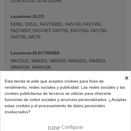
ZENLS1226, ZENLSI1246.
Lavadoras ELCO
E650L, E651L, FAST100EL, FAST40, FAST450,
FAST450T, FAST45T, FAST50, FAST500, FAST80,
FAST90, WE70.
Lavadoras ELECTRONIA
WA73101, WA8301, WA8310, WA83101, WA8313,
WA8410A, WA8413A.
×
Esta tienda te pide que aceptes cookies para fines de
Lavadoras ELEKTRA
rendimiento, redes sociales y publicidad. Las redes sociales y las
1050.
cookies publicitarias de terceros se utilizan para ofrecerte
funciones de redes sociales y anuncios personalizados. ¿Aceptas
estas cookies y el procesamiento de datos personales
Lavadoras EUROLINE
involucrados?
WA1221, WA3003J, WFF1011N, WFF1211N.
tune
Configurar
Lavadoras EUROWASH