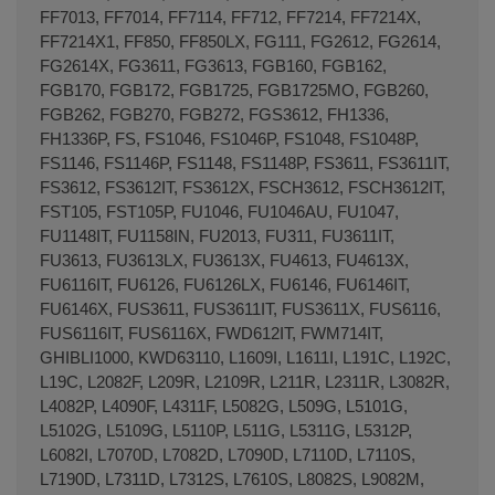
FF7013, FF7014, FF7114, FF712, FF7214, FF7214X,
FF7214X1, FF850, FF850LX, FG111, FG2612, FG2614,
FG2614X, FG3611, FG3613, FGB160, FGB162,
FGB170, FGB172, FGB1725, FGB1725MO, FGB260,
FGB262, FGB270, FGB272, FGS3612, FH1336,
FH1336P, FS, FS1046, FS1046P, FS1048, FS1048P,
FS1146, FS1146P, FS1148, FS1148P, FS3611, FS3611IT,
FS3612, FS3612IT, FS3612X, FSCH3612, FSCH3612IT,
FST105, FST105P, FU1046, FU1046AU, FU1047,
FU1148IT, FU1158IN, FU2013, FU311, FU3611IT,
FU3613, FU3613LX, FU3613X, FU4613, FU4613X,
FU6116IT, FU6126, FU6126LX, FU6146, FU6146IT,
FU6146X, FUS3611, FUS3611IT, FUS3611X, FUS6116,
FUS6116IT, FUS6116X, FWD612IT, FWM714IT,
GHIBLI1000, KWD63110, L1609I, L1611I, L191C, L192C,
L19C, L2082F, L209R, L2109R, L211R, L2311R, L3082R,
L4082P, L4090F, L4311F, L5082G, L509G, L5101G,
L5102G, L5109G, L5110P, L511G, L5311G, L5312P,
L6082I, L7070D, L7082D, L7090D, L7110D, L7110S,
L7190D, L7311D, L7312S, L7610S, L8082S, L9082M,