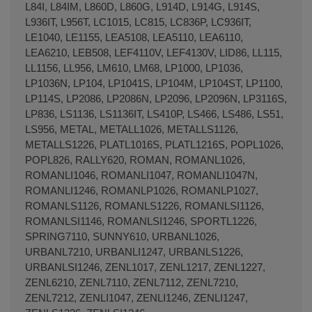
L84I, L84IM, L860D, L860G, L914D, L914G, L914S,
L936IT, L956T, LC1015, LC815, LC836P, LC936IT,
LE1040, LE1155, LEA5108, LEA5110, LEA6110,
LEA6210, LEB508, LEF4110V, LEF4130V, LID86, LL115,
LL1156, LL956, LM610, LM68, LP1000, LP1036,
LP1036N, LP104, LP1041S, LP104M, LP104ST, LP1100,
LP114S, LP2086, LP2086N, LP2096, LP2096N, LP3116S,
LP836, LS1136, LS1136IT, LS410P, LS466, LS486, LS51,
LS956, METAL, METALL1026, METALLS1126,
METALLS1226, PLATL1016S, PLATL1216S, POPL1026,
POPL826, RALLY620, ROMAN, ROMANL1026,
ROMANLI1046, ROMANLI1047, ROMANLI1047N,
ROMANLI1246, ROMANLP1026, ROMANLP1027,
ROMANLS1126, ROMANLS1226, ROMANLSI1126,
ROMANLSI1146, ROMANLSI1246, SPORTL1226,
SPRING7110, SUNNY610, URBANL1026,
URBANL7210, URBANLI1247, URBANLS1226,
URBANLSI1246, ZENL1017, ZENL1217, ZENL1227,
ZENL6210, ZENL7110, ZENL7112, ZENL7210,
ZENL7212, ZENLI1047, ZENLI1246, ZENLI1247,