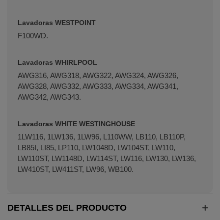
Lavadoras WESTPOINT
F100WD.
Lavadoras WHIRLPOOL
AWG316, AWG318, AWG322, AWG324, AWG326,
AWG328, AWG332, AWG333, AWG334, AWG341,
AWG342, AWG343.
Lavadoras WHITE WESTINGHOUSE
1LW116, 1LW136, 1LW96, L110WW, LB110, LB110P,
LB85I, LI85, LP110, LW1048D, LW104ST, LW110,
LW110ST, LW1148D, LW114ST, LW116, LW130, LW136,
LW410ST, LW411ST, LW96, WB100.
DETALLES DEL PRODUCTO