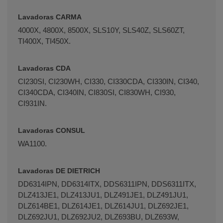
Lavadoras CARMA
4000X, 4800X, 8500X, SLS10Y, SLS40Z, SLS60ZT,
TI400X, TI450X.
Lavadoras CDA
CI230SI, CI230WH, CI330, CI330CDA, CI330IN, CI340,
CI340CDA, CI340IN, CI830SI, CI830WH, CI930,
CI931IN.
Lavadoras CONSUL
WA1100.
Lavadoras DE DIETRICH
DD6314IPN, DD6314ITX, DDS6311IPN, DDS6311ITX,
DLZ413JE1, DLZ413JU1, DLZ491JE1, DLZ491JU1,
DLZ614BE1, DLZ614JE1, DLZ614JU1, DLZ692JE1,
DLZ692JU1, DLZ692JU2, DLZ693BU, DLZ693W,