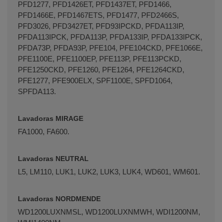
PFD1277, PFD1426ET, PFD1437ET, PFD1466,
PFD1466E, PFD1467ETS, PFD1477, PFD2466S,
PFD3026, PFD3427ET, PFD93IPCKD, PFDA113IP,
PFDA113IPCK, PFDA113P, PFDA133IP, PFDA133IPCK,
PFDA73P, PFDA93P, PFE104, PFE104CKD, PFE1066E,
PFE1100E, PFE1100EP, PFE113P, PFE113PCKD,
PFE1250CKD, PFE1260, PFE1264, PFE1264CKD,
PFE1277, PFE900ELX, SPF1100E, SPFD1064,
SPFDA113.
Lavadoras MIRAGE
FA1000, FA600.
Lavadoras NEUTRAL
L5, LM110, LUK1, LUK2, LUK3, LUK4, WD601, WM601.
Lavadoras NORDMENDE
WD1200LUXNMSL, WD1200LUXNMWH, WDI1200NM,