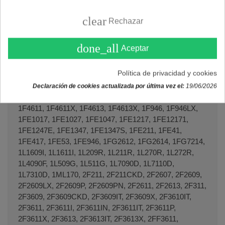
WA7013.
clear
Rechazar
Lavadoras FAGOR
done_all
Aceptar
1F1148I, 1F1148IN, 1F1148IT, 1F1156, 1F1158,
1F1158DOMOP, 1F1158P, 1F2200P, 1F2607, 1F2609,
Política de privacidad y cookies
1F2609LX, 1F2609P, 1F2609PN, 1F2611, 1F2611P,
1F3609, 1F3609IT, 1F3609LA, 1F3611, 1F3611I,
Declaración de cookies actualizada por última vez el:
19/06/2026
1F3611IN, 1F3611IT, 1F3611X, 1F3613, 1F3613X,
1F4611, 1F4611X, 1F4613, 1F4613X, 1F946, 1F946LX,
1FE1017, 1FE1027, 1FE1047, 1FE1217, 1FE12171,
1FE1247E, 1FE1347, 1FE1347S, 1FE211, 1FE41,
1FE417, 1FE53, 1FE946, 1FG2612, 1FG2614, 1FG7214,
1L1609I, 1L1611I, 1L209R, 1L211R, 1L270R, 1L272R,
1L4090F, 1L509G, 1L511G, 1L7090D, 1L7110D,
1L7310D, 1ML170, 2F211, 2F211CKD, 2F2607, 2F2609,
2F2609LX, 2F2609P, 2F2609PN, 2F2611, 2F2613, 2F311,
2F3609, 2F3609CKD, 2F3609IT, 2F3609X, 2F3610IT,
2F3611, 2F3611I, 2F3611IN, 2F3611IT, 2F3611P,
2F3611X, 2F3613, 2F3613IT, 2F3613X, 2FF3611,