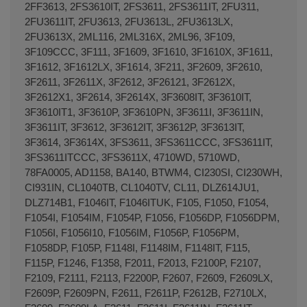
2FF3613, 2FS3610IT, 2FS3611, 2FS3611IT, 2FU311,
2FU3611IT, 2FU3613, 2FU3613L, 2FU3613LX,
2FU3613X, 2ML116, 2ML316X, 2ML96, 3F109,
3F109CCC, 3F111, 3F1609, 3F1610, 3F1610X, 3F1611,
3F1612, 3F1612LX, 3F1614, 3F211, 3F2609, 3F2610,
3F2611, 3F2611X, 3F2612, 3F26121, 3F2612X,
3F2612X1, 3F2614, 3F2614X, 3F3608IT, 3F3610IT,
3F3610IT1, 3F3610P, 3F3610PN, 3F3611I, 3F3611IN,
3F3611IT, 3F3612, 3F3612IT, 3F3612P, 3F3613IT,
3F3614, 3F3614X, 3FS3611, 3FS3611CCC, 3FS3611IT,
3FS3611ITCCC, 3FS3611X, 4710WD, 5710WD,
78FA0005, AD1158, BA140, BTWM4, CI230SI, CI230WH,
CI931IN, CL1040TB, CL1040TV, CL11, DLZ614JU1,
DLZ714B1, F1046IT, F1046ITUK, F105, F1050, F1054,
F1054I, F1054IM, F1054P, F1056, F1056DP, F1056DPM,
F1056I, F1056I10, F1056IM, F1056P, F1056PM,
F1058DP, F105P, F1148I, F1148IM, F1148IT, F115,
F115P, F1246, F1358, F2011, F2013, F2100P, F2107,
F2109, F2111, F2113, F2200P, F2607, F2609, F2609LX,
F2609P, F2609PN, F2611, F2611P, F2612B, F2710LX,