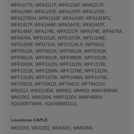
WFA1077E, WFA1117F, WFA1216F, WFA1217F,
WFA1246F, WFA1247E, WFA1247F, WFA1276E,
WFA1276SH, WFA1316F, WFA1416F, WFA1416F1,
WFA1417F, WFA1446F, WFA1447E, WFA1447F,
WFA1456F, WFA174E, WFA3217F, WFA374E, WFA676A,
WFA876A, WFD1011K, WFD1072K, WFD1146E,
WFD1250F, WFD711A, WFD711ALX, WFF0512,
WFF0512K, WFF0611K, WFF0612A, WFF0762K,
WFF0812A, WFF0812K, WFF0962K, WFF1012K,
WFF1062K, WFF1112N, WFF1113N, WFF1172K,
WFF1212K, WFF1266N, WFF1276E, WFF1312N,
WFF1313N, WFF1372K, WFF1466N, WFF1476E,
WFIT6012I, WFIT6412I, WFT6412I, WFT6412XI,
WI63113, WI63113DE, WM602, WM603, WMI1400NM,
WMI2001, WMI2004, WMP1120V, WMP4000V,
XQG50BTWM5, XQG60BWD121.
Lavadoras CAPLE
WDI2201, WDI2202, WMI2001, WMI2004.