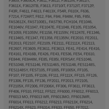
F3609, F3609LA, F3611, F3611I, F3611IN, F3611IT,
F3611X, F3612ITB, F3613, F3710IT, F3712IT, F3712P,
F43R, F4611, F4613, F4613X, F54R, F610X, F636,
F7214, F72ART, F812, F84, F84I, F84IM, F85, F85I,
FAS3612X, FAST100EL, FAST90, FCH104, FE1046,
FE1046V, FE1047, FE1047E, FE1048, FE105, FE1054,
FE1059, FE1059V, FE1158, FE1159V, FE1247E, FE1346,
FE1346S, FE1347, FE1358, FE1359V, FE2010, FE2011,
FE2013, FE2107, FE2109, FE2111, FE2111X, FE2113,
FE2607, FE3609, FE3611, FE3613, FE41, FE414, FE416,
FE4161, FE416B, FE426, FE43, FE536, FE54, FE610,
FE844I, FE844IM, FE85, FE85I, FERSAY, FES1046,
FES1048, FES1146, FES1146S, FES1148, FES1148S,
FES1148SY, FEST105, FF1005, FF1005X, FF105,
FF107, FF1105, FF1106, FF111, FF111X, FF115, FF126,
FF1306, FF135, FF136, FF2011, FF2013, FF2105,
FF2105X, FF2306, FF2306X, FF306, FF3611, FF3613,
FF406, FF510, FF512, FF522, FF6000, FF6012, FF6013,
FF6013 MO, FF6013 WR, FF6013MO, FF6013WR,
FF6014, FF613, FF6212, FF6213, FF6213X, FF6214,
FF6214X, FF623, FF6314, FF633, FF650, FF7012,