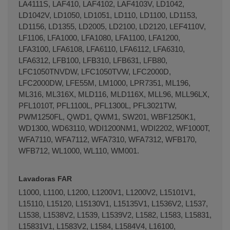
LA4111S, LAF410, LAF4102, LAF4103V, LD1042,
LD1042V, LD1050, LD1051, LD110, LD1100, LD1153,
LD1156, LD1355, LD2005, LD2100, LD2120, LEF4110V,
LF1106, LFA1000, LFA1080, LFA1100, LFA1200,
LFA3100, LFA6108, LFA6110, LFA6112, LFA6310,
LFA6312, LFB100, LFB310, LFB631, LFB80,
LFC1050TNVDW, LFC1050TVW, LFC2000D,
LFC2000DW, LFE55M, LM1000, LPR7351, ML196,
ML316, ML316X, MLD116, MLD116X, MLL96, MLL96LX,
PFL1010T, PFL1100L, PFL1300L, PFL3021TW,
PWM1250FL, QWD1, QWM1, SW201, WBF1250K1,
WD1300, WD63110, WDI1200NM1, WDI2202, WF1000T,
WFA7110, WFA7112, WFA7310, WFA7312, WFB170,
WFB712, WL1000, WL110, WM001.
Lavadoras FAR
L1000, L1100, L1200, L1200V1, L1200V2, L15101V1,
L15110, L15120, L15130V1, L15135V1, L1536V2, L1537,
L1538, L1538V2, L1539, L1539V2, L1582, L1583, L15831,
L15831V1, L1583V2, L1584, L1584V4, L16100,