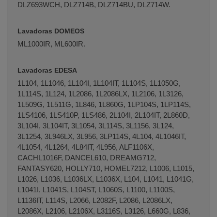
DLZ693WCH, DLZ714B, DLZ714BU, DLZ714W.
Lavadoras DOMEOS
ML1000IR, ML600IR.
Lavadoras EDESA
1L104, 1L1046, 1L104I, 1L104IT, 1L104S, 1L1050G,
1L114S, 1L124, 1L2086, 1L2086LX, 1L2106, 1L3126,
1L509G, 1L511G, 1L846, 1L860G, 1LP104S, 1LP114S,
1LS4106, 1LS410P, 1LS486, 2L104I, 2L104IT, 2L860D,
3L104I, 3L104IT, 3L1054, 3L114S, 3L1156, 3L124,
3L1254, 3L946LX, 3L956, 3LP114S, 4L104, 4L1046IT,
4L1054, 4L1264, 4L84IT, 4L956, ALF1106X,
CACHL1016F, DANCEL610, DREAMG712,
FANTASY620, HOLLY710, HOMEL7212, L1006, L1015,
L1026, L1036, L1036LX, L1036X, L104, L1041, L1041G,
L1041I, L1041S, L104ST, L1060S, L1100, L1100S,
L1136IT, L114S, L2066, L2082F, L2086, L2086LX,
L2086X, L2106, L2106X, L3116S, L3126, L660G, L836,