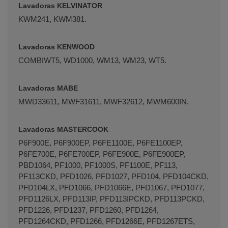
Lavadoras KELVINATOR
KWM241, KWM381.
Lavadoras KENWOOD
COMBIWT5, WD1000, WM13, WM23, WT5.
Lavadoras MABE
MWD33611, MWF31611, MWF32612, MWM600IN.
Lavadoras MASTERCOOK
P6F900E, P6F900EP, P6FE1100E, P6FE1100EP,
P6FE700E, P6FE700EP, P6FE900E, P6FE900EP,
PBD1064, PF1000, PF1000S, PF1100E, PF113,
PF113CKD, PFD1026, PFD1027, PFD104, PFD104CKD,
PFD104LX, PFD1066, PFD1066E, PFD1067, PFD1077,
PFD1126LX, PFD113IP, PFD113IPCKD, PFD113PCKD,
PFD1226, PFD1237, PFD1260, PFD1264,
PFD1264CKD, PFD1266, PFD1266E, PFD1267ETS,