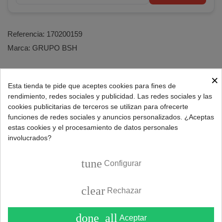
Referencia:
170200159
Marca:
GRUPO BSH
×
DESCRIPCIÓN
Esta tienda te pide que aceptes cookies para fines de
rendimiento, redes sociales y publicidad. Las redes sociales y las
cookies publicitarias de terceros se utilizan para ofrecerte
Repuesto puerta completa para lavadoras Siemens.
funciones de redes sociales y anuncios personalizados. ¿Aceptas
estas cookies y el procesamiento de datos personales
Características puerta escotilla:
involucrados?
Modelo: iQdrive.
tune
Configurar
Forma: Circular.
Diámetro exterior: 450mm.
Diámetro interior: 315mm.
clear
Rechazar
Material: Plástico.
Color: Blanco.
done_all
Aceptar
Profundidad: 140/45mm.