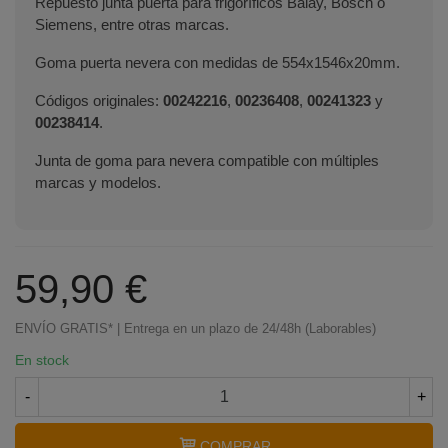
Repuesto junta puerta para frigoríficos Balay, Bosch o
Siemens, entre otras marcas.
Goma puerta nevera con medidas de 554x1546x20mm.
Códigos originales:
00242216
,
00236408
,
00241323
y
00238414
.
Junta de goma para nevera compatible con múltiples
marcas y modelos.
59,90 €
ENVÍO GRATIS* | Entrega en un plazo de 24/48h (Laborables)
En stock
-
+
COMPRAR