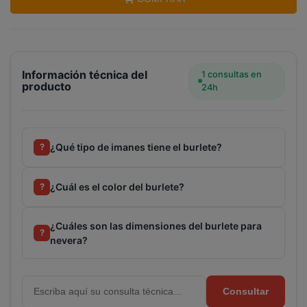
Información técnica del
1 consultas en
producto
24h
Terminal de consulta
○ Motor activo -
Burlete
nevera BALAY BOSCH SIEMENS (00242216)
¿Qué tipo de imanes tiene el burlete?
?
¿Cuál es el color del burlete?
?
¿Cuáles son las dimensiones del burlete para
?
nevera?
Consultar