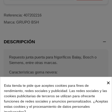
Referencia:
407202216
Marca:
GRUPO BSH
DESCRIPCIÓN
Repuesto junta puerta para frigoríficos Balay, Bosch o
Siemens, entre otras marcas.
Características goma nevera:
×
Largo: 554mm.
Esta tienda te pide que aceptes cookies para fines de
Ancho: 1546mm.
rendimiento, redes sociales y publicidad. Las redes sociales y las
Alto: 20mm.
cookies publicitarias de terceros se utilizan para ofrecerte
Magnético.
funciones de redes sociales y anuncios personalizados. ¿Aceptas
Imanes: 4.
estas cookies y el procesamiento de datos personales
Anclaje.
involucrados?