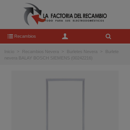
Recambios
Inicio
>
Recambios Nevera
>
Burletes Nevera
>
Burlete
nevera BALAY BOSCH SIEMENS (00242216)