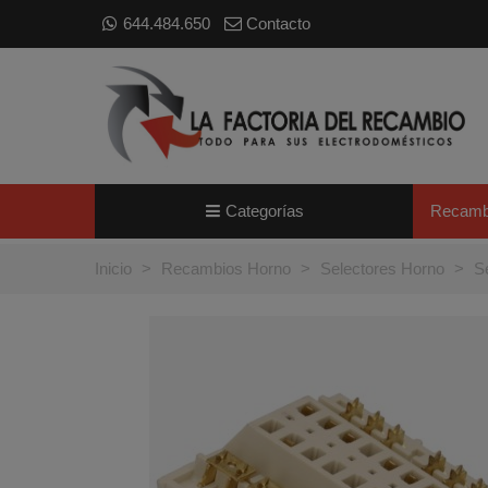
644.484.650
Contacto
Categorías
Recamb
Inicio
>
Recambios Horno
>
Selectores Horno
>
S