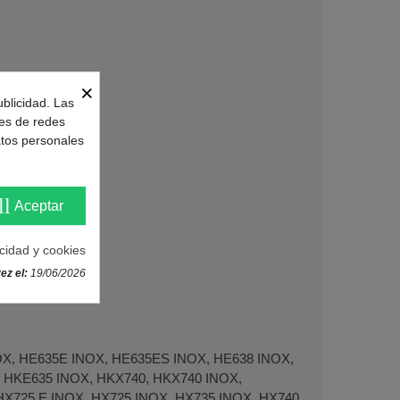
×
ublicidad. Las
nes de redes
atos personales
ll
Aceptar
acidad y cookies
ez el:
19/06/2026
OX, HE635E INOX, HE635ES INOX, HE638 INOX,
 HKE635 INOX, HKX740, HKX740 INOX,
HX725 E INOX, HX725 INOX, HX735 INOX, HX740,