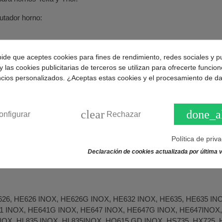
utador horno:
pide que aceptes cookies para fines de rendimiento, redes sociales y p
y las cookies publicitarias de terceros se utilizan para ofrecerte funcio
ncios personalizados. ¿Aceptas estas cookies y el procesamiento de d
50VAC - 10A/400V.
0).
mm.
clear
done_a
4,5mm.
onfigurar
Rechazar
Política de priv
0122
.
Declaración de cookies actualizada por última v
dor horno compatible con varias marcas y modelos:
26, HE626 INOX, HE626G INOX, HE632 INOX, HE635, HE635 IN
1 INOX, HE641G INOX, HE647 INOX, HE647G INOX, HE647INOX,
OX, HL835 INOX, HL835INOX, HO615 GD INOX, HS735, HX725, 