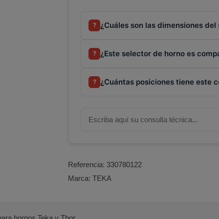
¿Cuáles son las dimensiones del 
?
¿Este selector de horno es comp
?
¿Cuántas posiciones tiene este 
?
Referencia:
330780122
Marca:
TEKA
para hornos Teka y Thor.