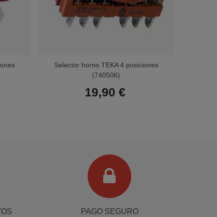
iones
Selector horno TEKA 4 posiciones
Select
(740506)
19,90 €
Terminal de consulta
○ Motor activo -
Selector horno TEKA 9 posiciones
(83140122)
VOS
PAGO SEGURO