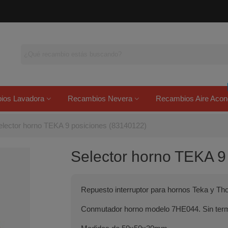
ios Lavadora
Recambios Nevera
Recambios Aire Acon
elector horno TEKA 9 posiciones (83140122)
Selector horno TEKA 9
Repuesto interruptor para hornos Teka y Tho
Conmutador horno modelo 7HE044. Sin termo