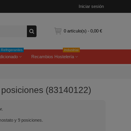
Iniciar sesión
0
artículo(s)
-
0,00 €
Refrigerantes
Industrial
dicionado
Recambios Hostelería
 posiciones (83140122)
r.
stato y 9 posiciones.