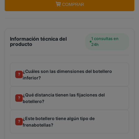
COMPRAR
Terminal de consulta
○ Motor activo -
Botellero
Información técnica del
1 consultas en
inferior nevera BALAY (12022833)
producto
24h
¿Cuáles son las dimensiones del botellero
?
inferior?
¿Qué distancia tienen las fijaciones del
?
botellero?
¿Este botellero tiene algún tipo de
?
frenabotellas?