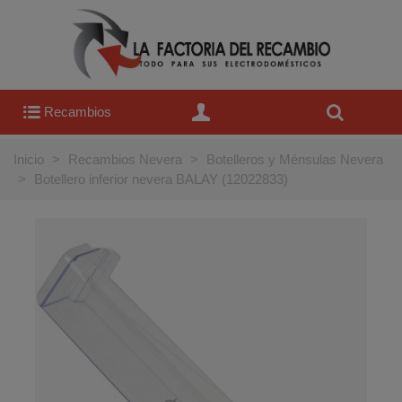
Recambios
Inicio
>
Recambios Nevera
>
Botelleros y Ménsulas Nevera
>
Botellero inferior nevera BALAY (12022833)