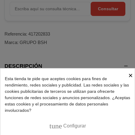
Consultar
Referencia:
417202833
Marca:
GRUPO BSH
DESCRIPCIÓN
×
Esta tienda te pide que aceptes cookies para fines de
Repuesto botellero inferior para frigoríficos Balay.
rendimiento, redes sociales y publicidad. Las redes sociales y las
cookies publicitarias de terceros se utilizan para ofrecerte
Características botellero nevera:
funciones de redes sociales y anuncios personalizados. ¿Aceptas
estas cookies y el procesamiento de datos personales
Compartimento: Inferior.
involucrados?
Largo: 570/525mm.
Ancho: 124mm.
tune
Configurar
Alto: 88mm.
Distancia fijaciones: 540mm.