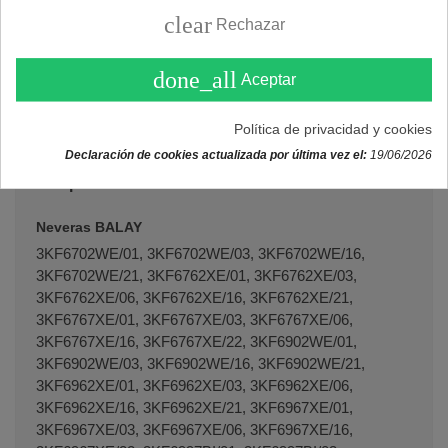
Material: Plástico.
clear
Rechazar
Color: Transparente.
Sin frenabotellas.
done_all
Aceptar
Serigrafía: Balay.
Código original:
12022833
.
Política de privacidad y cookies
Declaración de cookies actualizada por última vez el:
19/06/2026
Recambio bandeja botellas frigorífico Balay
compatible con varios modelos:
Neveras BALAY
3KF6702WE/01, 3KF6702WE/03, 3KF6702WE/16,
3KF6702WE/21, 3KF6762XE/01, 3KF6762XE/03,
3KF6762XE/06, 3KF6762XE/16, 3KF6762XE/21,
3KF6767XE/01, 3KF6767XE/03, 3KF6767XE/06,
3KF6767XE/16, 3KF6767XE/22, 3KF6902WE/01,
3KF6902WE/03, 3KF6902WE/16, 3KF6902WE/21,
3KF6962XE/01, 3KF6962XE/03, 3KF6962XE/06,
3KF6962XE/16, 3KF6962XE/21, 3KF6967XE/01,
3KF6967XE/03, 3KF6967XE/06, 3KF6967XE/16,