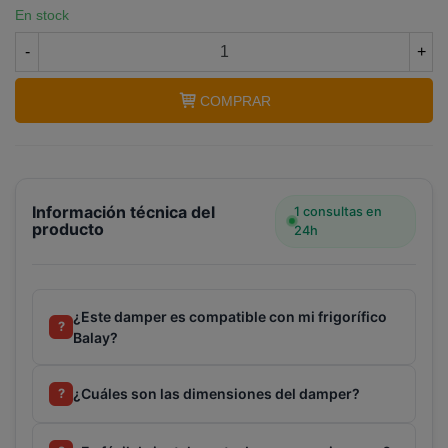
En stock
-
+
COMPRAR
Información técnica del
1 consultas en
producto
24h
¿Este damper es compatible con mi frigorífico
?
Balay?
¿Cuáles son las dimensiones del damper?
?