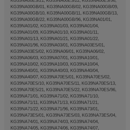
KG39NA00ES/21, KG39NA00ES/22, KG39NA00ES/96,
KG39NA00GB/01, KG39NA00GB/02, KG39NA00GB/09,
KG39NA00GB/10, KG39NA00GB/11, KG39NA00GB/13,
KG39NA00GB/22, KG39NA00GB/96, KG39NA01/01,
KG39NA01/02, KG39NA01/03, KG39NA01/04,
KG39NA01/09, KG39NA01/10, KG39NA01/11,
KG39NA01/13, KG39NA01/21, KG39NA01/22,
KG39NA01/96, KG39NA03/01, KG39NA03ES/01,
KG39NA03ES/02, KG39NA06/01, KG39NA06/02,
KG39NA06/03, KG39NA07/01, KG39NA10/01,
KG39NA10/02, KG39NA10/03, KG39NA10/04,
KG39NA40/01, KG39NA40/03, KG39NA40/04,
KG39NA40/07, KG39NA70ES/01, KG39NA70ES/02,
KG39NA70ES/10, KG39NA70ES/11, KG39NA70ES/13,
KG39NA70ES/21, KG39NA70ES/22, KG39NA70ES/96,
KG39NA71/01, KG39NA71/02, KG39NA71/10,
KG39NA71/11, KG39NA71/13, KG39NA71/21,
KG39NA71/22, KG39NA71/96, KG39NA73/01,
KG39NA73ES/01, KG39NA73ES/03, KG39NA73ES/04,
KG39NA74/01, KG39NA74/03, KG39NA74/04,
KG39NA74/05, KG39NA74/06, KG39NA74/07,