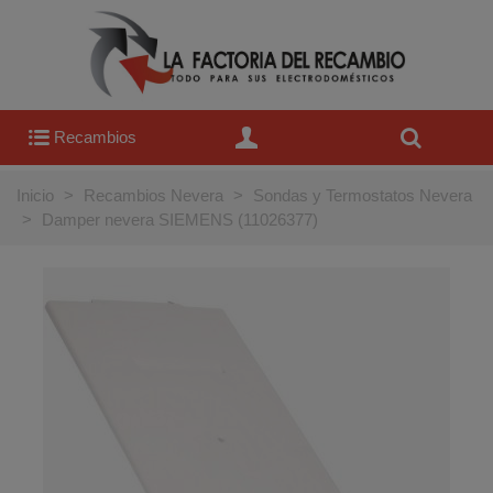
Recambios
Inicio
>
Recambios Nevera
>
Sondas y Termostatos Nevera
>
Damper nevera SIEMENS (11026377)