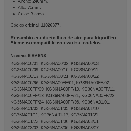
Ancho: 240mm.
Alto: 70mm.
Color: Blanco.
Código original:
11026377.
Recambio conducto flujo de aire para frigorífico
Siemens compatible con varios modelos:
Neveras SIEMENS
KG36NA00/01, KG36NA00/02, KG36NA00/03,
KG36NA00/09, KG36NA00/10, KG36NA00/11,
KG36NA00/13, KG36NA00/21, KG36NA00/22,
Terminal de consulta
○ Motor activo -
Damper
KG36NA00/96, KG36NA00FF/01, KG36NA00FF/02,
nevera SIEMENS (11026377)
KG36NA00FF/09, KG36NA00FF/10, KG36NA00FF/11,
KG36NA00FF/13, KG36NA00FF/21, KG36NA00FF/22,
KG36NA00FF/24, KG36NA00FF/96, KG36NA01/01,
KG36NA01/02, KG36NA01/09, KG36NA01/10,
KG36NA01/11, KG36NA01/13, KG36NA01/21,
KG36NA01/22, KG36NA01/96, KG36NA03/01,
KG36NA03/02, KG36NA03/06, KG36NA03/07,