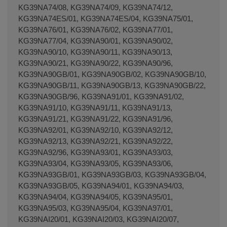
KG39NA74/08, KG39NA74/09, KG39NA74/12,
KG39NA74ES/01, KG39NA74ES/04, KG39NA75/01,
KG39NA76/01, KG39NA76/02, KG39NA77/01,
KG39NA77/04, KG39NA90/01, KG39NA90/02,
KG39NA90/10, KG39NA90/11, KG39NA90/13,
KG39NA90/21, KG39NA90/22, KG39NA90/96,
KG39NA90GB/01, KG39NA90GB/02, KG39NA90GB/10,
KG39NA90GB/11, KG39NA90GB/13, KG39NA90GB/22,
KG39NA90GB/96, KG39NA91/01, KG39NA91/02,
KG39NA91/10, KG39NA91/11, KG39NA91/13,
KG39NA91/21, KG39NA91/22, KG39NA91/96,
KG39NA92/01, KG39NA92/10, KG39NA92/12,
KG39NA92/13, KG39NA92/21, KG39NA92/22,
KG39NA92/96, KG39NA93/01, KG39NA93/03,
KG39NA93/04, KG39NA93/05, KG39NA93/06,
KG39NA93GB/01, KG39NA93GB/03, KG39NA93GB/04,
KG39NA93GB/05, KG39NA94/01, KG39NA94/03,
KG39NA94/04, KG39NA94/05, KG39NA95/01,
KG39NA95/03, KG39NA95/04, KG39NA97/01,
KG39NAI20/01, KG39NAI20/03, KG39NAI20/07,