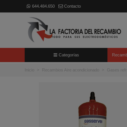
644.484.650
Contacto
Categorías
Recamb
Inicio
>
Recambios Aire acondicionado
>
Gases refr