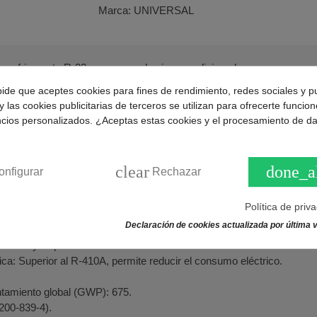
Marca:
UNIVERSAL
s refrigerante R-32 para carga de aire acondicionado.
pide que aceptes cookies para fines de rendimiento, redes sociales y p
metano) es un gas refrigerante puro de tipo HFC (hidrofluorocarbono)
y las cookies publicitarias de terceros se utilizan para ofrecerte funcio
ncios personalizados. ¿Aceptas estas cookies y el procesamiento de d
Botella de 1,8kg peso neto
.
/2"(Macho) ACME izquierda.
clear
done_a
onfigurar
Rechazar
l gas R-32
 puro (no es mezcla).
Política de priv
).
Declaración de cookies actualizada por última v
: Similar a la del R-410A.
fica: Mayor que la del R-410A.
ica: Superior al R-410A, permite reducir el consumo eléctrico.
ntamiento global (GWP): 675.
(200-839-4).