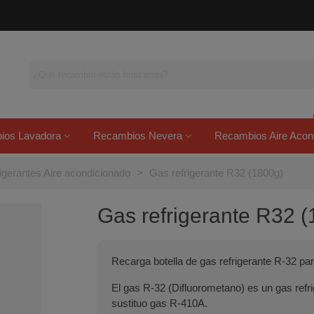
ios Lavadora
Recambios Nevera
Recambios Aire Acon
igerantes Aire acondicionado
>
Gas refrigerante R32 (1800g)
Gas refrigerante R32 
Recarga botella de gas refrigerante R-32 pa
El gas R-32 (Difluorometano) es un gas refri
sustituo gas R-410A.