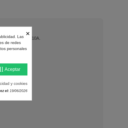
×
ublicidad. Las
, sustituo gas R-410A.
nes de redes
atos personales
ll
Aceptar
acidad y cookies
ez el:
19/06/2026