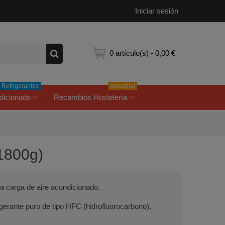
Iniciar sesión
0
artículo(s)
-
0,00 €
Refrigerantes
Industrial
dicionado
Recambios Hostelería
(1800g)
ra carga de aire acondicionado.
gerante puro de tipo HFC (hidrofluorocarbono),