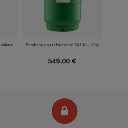
 válvula
Bombona gas refrigerante R410A - 10Kg
C
Bombona 
549,00 €
Terminal de consulta
○ Motor activo -
Gas
refrigerante R32 (1800g)