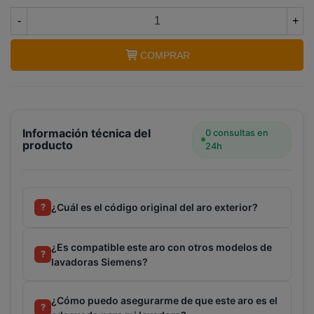
-
+
Terminal de consulta
○ Motor activo -
Aro
COMPRAR
exterior puerta lavadora SIEMENS (11019619)
Información técnica del
0 consultas en
producto
24h
¿Cuál es el código original del aro exterior?
?
¿Es compatible este aro con otros modelos de
?
lavadoras Siemens?
¿Cómo puedo asegurarme de que este aro es el
?