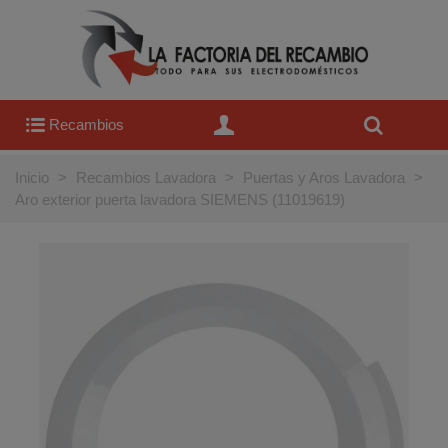
Recambios
Inicio
>
Recambios Lavadora
>
Puertas y Aros Lavadora
>
Aro exterior puerta lavadora SIEMENS (11019619)