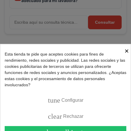
adecuado para mi lavadora?
Consultar
Referencia:
170209619
×
Esta tienda te pide que aceptes cookies para fines de
Marca:
GRUPO BSH
rendimiento, redes sociales y publicidad. Las redes sociales y las
cookies publicitarias de terceros se utilizan para ofrecerte
funciones de redes sociales y anuncios personalizados. ¿Aceptas
DESCRIPCIÓN
estas cookies y el procesamiento de datos personales
involucrados?
Repuesto aro exterior puerta para lavadoras Siemens.
tune
Configurar
Características aro escotilla lavadora:
clear
Rechazar
Modelo: iQdrive.
Forma: Circular.
Diámetro exterior: 450mm.