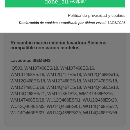
done_all
Aceptar
Diámetro interior: 315mm.
Material: Plástico.
Política de privacidad y cookies
Color: Blanco.
Declaración de cookies actualizada por última vez el:
19/06/2026
Código original:
11019619
.
Recambio marco exterior lavadora Siemens
compatible con varios modelos:
Lavadoras SIEMENS
IQ500, WM10T408ES/18, WM10T468ES/16,
WM10T468ES/18, WM12Q417ES/18, WM12Q468ES/16,
WM12Q468ES/18, WM12T468ES/18, WM12T478ES/18,
WM12T488ES/18, WM14Q467ES/18, WM14Q468ES/18,
WM14Q468ES/21, WM14T3ED/18, WM14T468ES/16,
WM14T468ES/18, WU12Q468ES/01, WU12Q468ES/29,
WU12Q468ES/99, WU14Q468ES/01, WU14Q468ES/22,
WU14Q468ES/27, WU14Q468ES/29, WU14Q468ES/99.