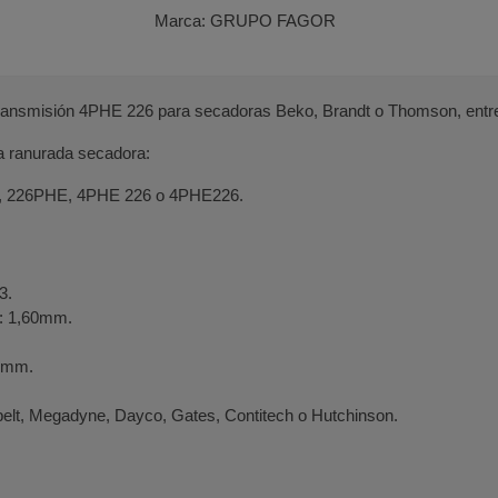
Marca:
GRUPO FAGOR
ransmisión 4PHE 226 para secadoras Beko, Brandt o Thomson, entr
a ranurada secadora:
, 226PHE, 4PHE 226 o 4PHE226.
3.
s: 1,60mm.
,5mm.
belt, Megadyne, Dayco, Gates, Contitech o Hutchinson.