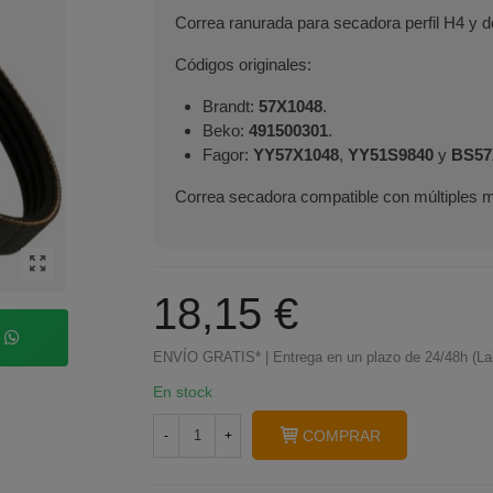
Correa ranurada para secadora perfil H4 y 
Códigos originales:
Brandt:
57X1048
.
Beko:
491500301
.
Fagor:
YY57X1048
,
YY51S9840
y
BS57
Correa secadora compatible con múltiples 
18,15 €
p
ENVÍO GRATIS* | Entrega en un plazo de 24/48h (La
En stock
COMPRAR
-
+