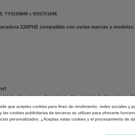
.
8
,
YY51S9840
y
BS57X1048
.
ecadora 226PHE compatible con varias marcas y modelos:
CHT
WSD/D, TRK483/WS, TRK483WS, TRK483WSD/D, TRK486WS, T
pide que aceptes cookies para fines de rendimiento, redes sociales y p
y las cookies publicitarias de terceros se utilizan para ofrecerte funcio
ncios personalizados. ¿Aceptas estas cookies y el procesamiento de d
 DV1170, DV2560X, DV2570X, DV2570XS, DV6110, DV7110, DV72
16, HGT1770DK, HGT655NL, HGT665, HGT665CH, HGT665F, HG
116, TA1610, TA1610/10, TA1610I, TA1611, TA2160, TA3410, TA3