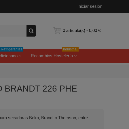
Iniciar sesión
0
artículo(s)
-
0,00 €
Refrigerantes
Industrial
dicionado
Recambios Hostelería
KO BRANDT 226 PHE
para secadoras Beko, Brandt o Thomson, entre