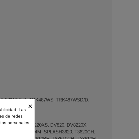
RK486WSD/D, TRK487WS, TRK487WSD/D.
×
ublicidad. Las
nes de redes
atos personales
0, DV7220X, DV7220XS, DV820, DV8220X,
T665FH, SLE6L4M, SPLASH3620, T3620CH,
410EU, TA3610, TA3610BE, TA3610CH, TA3610EU,