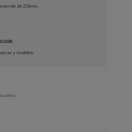
desarrollo de 226mm.
X1048
.
marcas y modelos.
borables)