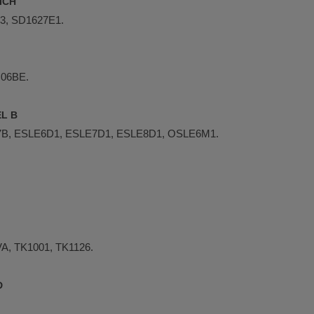
ICH
3, SD1627E1.
06BE.
EL B
B, ESLE6D1, ESLE7D1, ESLE8D1, OSLE6M1.
A, TK1001, TK1126.
D