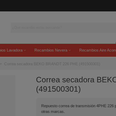
ios Lavadora
Recambios Nevera
Recambios Aire Acon
>
Correa secadora BEKO BRANDT 226 PHE (491500301)
Correa secadora BE
(491500301)
Repuesto correa de transmisión 4PHE 226 
otras marcas.