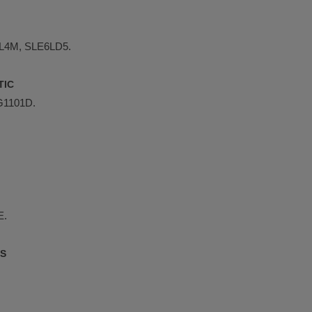
L4M, SLE6LD5.
TIC
G1101D.
E.
ES