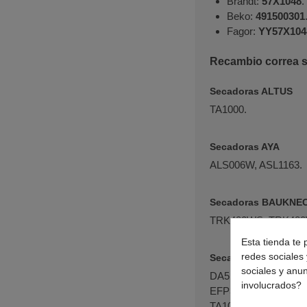
Brandt:
57X1048
.
Beko:
491500301
Fagor:
YY57X104
Recambio correa s
Secadoras ALTUS
TA1000.
Secadoras AYA
ALS006W, ASL1163.
Secadoras BAUKNE
TRK482WS, TRK482
Esta tienda te 
redes sociales 
Secadoras BEKO
sociales y anu
DA5, DA5A, DV1160,
involucrados?
EFP301N, GRANATTK
TA1011, TA1031, TA1