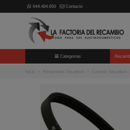
644.484.650
Contacto
Categorías
Recamb
Inicio
>
Recambios Secadora
>
Correas Secadora